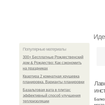
Иде
Популярные материалы
300+ Бесплатные Рождественский
дом & Рождество: Как сэкономить
на праздниках
Квартира 2 комнатная хрущевка
планировка. Варианты планировки
Лав
инс
Базальтовая вата в плитах:
эффективный способ улучшения
Балко
теплоизоляции
месте,