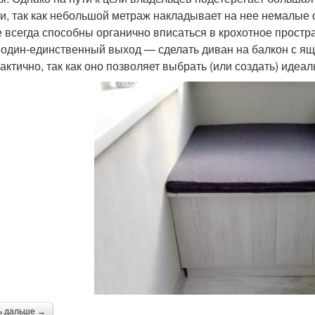
и, так как небольшой метраж накладывает на нее немалые 
е всегда способны органично вписаться в крохотное простр
 один-единственный выход — сделать диван на балкон с я
рактично, так как оно позволяет выбрать (или создать) идеа
ь дальше →