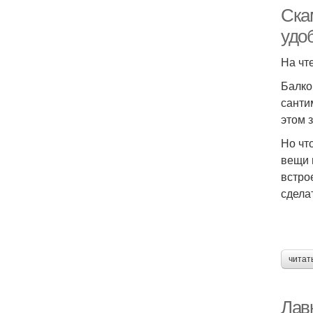
Ска
удо
На чт
Балко
санти
этом 
Но чт
вещи 
встро
сдела
читат
Лав