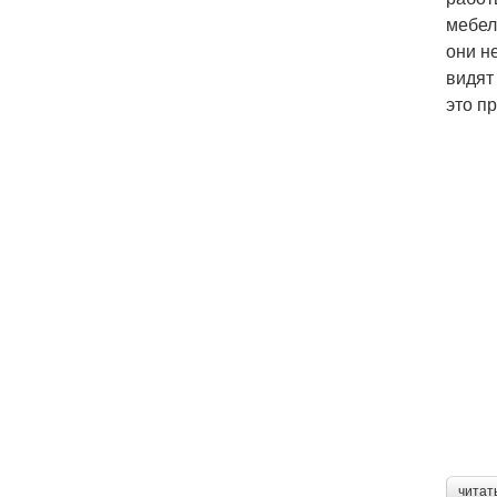
мебел
они н
видят
это п
читат