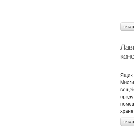
читат
Лав
кон
Ящик 
Многи
вещей
проду
помещ
хране
читат