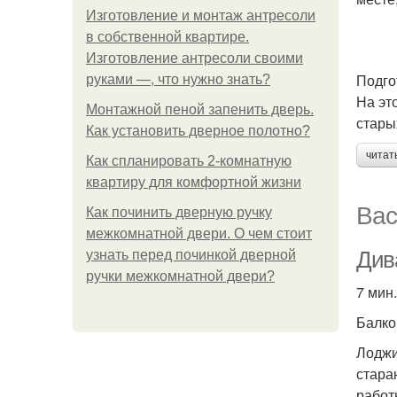
Изготовление и монтаж антресоли
в собственной квартире.
Изготовление антресоли своими
Подго
руками —, что нужно знать?
На эт
Монтажной пеной запенить дверь.
стары
Как установить дверное полотно?
читат
Как спланировать 2-комнатную
квартиру для комфортной жизни
Вас
Как починить дверную ручку
межкомнатной двери. О чем стоит
Див
узнать перед починкой дверной
ручки межкомнатной двери?
7 мин.
Балко
Лоджи
стара
работ