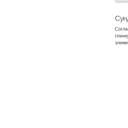
Сунд
Согла
спинк
элеме