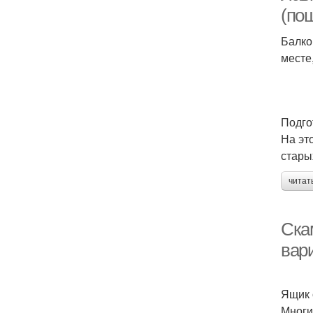
(по
Балко
месте,
Подго
На эт
стары
читат
Ска
вар
Ящик 
Многи