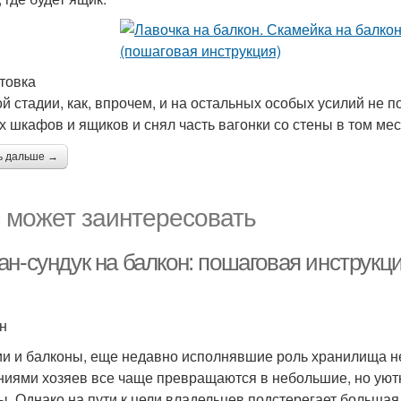
товка
ой стадии, как, впрочем, и на остальных особых усилий не 
х шкафов и ящиков и снял часть вагонки со стены в том мест
ь дальше →
 может заинтересовать
ан-сундук на балкон: пошаговая инструк
н
и и балконы, еще недавно исполнявшие роль хранилища не
ниями хозяев все чаще превращаются в небольшие, но ую
ы. Однако на пути к цели владельцев подстерегает больша