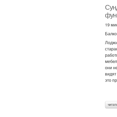
Сун
фун
19 ми
Балко
Лоджи
стара
работ
мебел
они н
видят
это п
читат