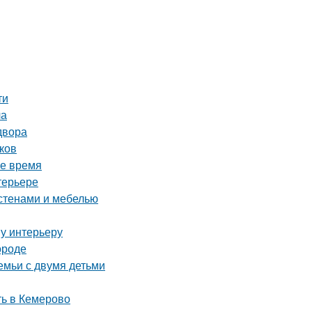
ти
ла
двора
ков
ое время
терьере
 стенами и мебелью
у интерьеру
ороде
емьи с двумя детьми
ть в Кемерово