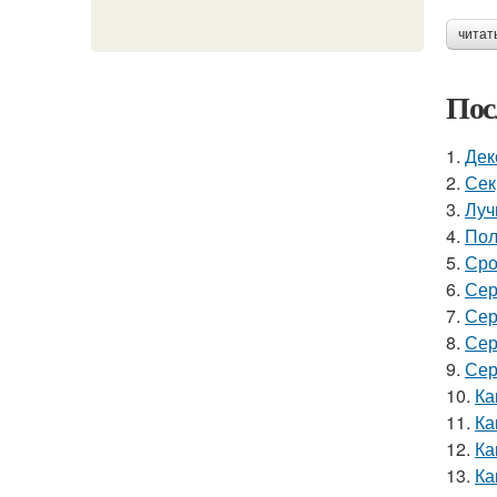
читат
Пос
1.
Дек
2.
Сек
3.
Луч
4.
Пол
5.
Сро
6.
Сер
7.
Сер
8.
Сер
9.
Сер
10.
Ка
11.
Ка
12.
Ка
13.
Ка