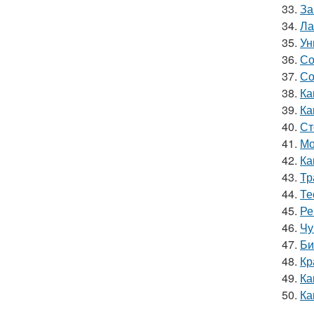
33.
За
34.
Ла
35.
Ун
36.
Со
37.
Со
38.
Ка
39.
Ка
40.
Ст
41.
Мо
42.
Ка
43.
Тр
44.
Те
45.
Ре
46.
Чу
47.
Би
48.
Кр
49.
Ка
50.
Ка