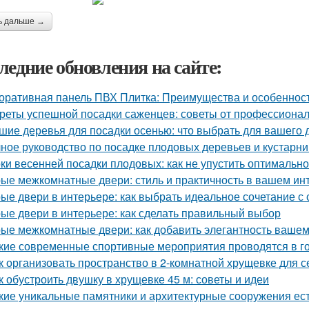
ь дальше →
ледние обновления на сайте:
оративная панель ПВХ Плитка: Преимущества и особеннос
реты успешной посадки саженцев: советы от профессиона
шие деревья для посадки осенью: что выбрать для вашего 
ное руководство по посадке плодовых деревьев и кустарни
ки весенней посадки плодовых: как не упустить оптимальн
ые межкомнатные двери: стиль и практичность в вашем ин
ые двери в интерьере: как выбрать идеальное сочетание с
ые двери в интерьере: как сделать правильный выбор
ые межкомнатные двери: как добавить элегантность вашем
кие современные спортивные мероприятия проводятся в г
к организовать пространство в 2-комнатной хрущевке для с
к обустроить двушку в хрущевке 45 м: советы и идеи
кие уникальные памятники и архитектурные сооружения ес