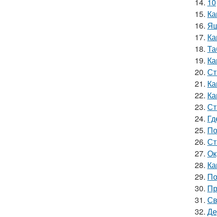
14.
10
15.
Ка
16.
Ящ
17.
Ка
18.
Та
19.
Ка
20.
Ст
21.
Ка
22.
Ка
23.
Ст
24.
Гд
25.
По
26.
Ст
27.
Ок
28.
Ка
29.
По
30.
Пр
31.
Св
32.
Де