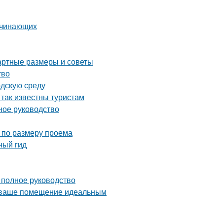
ачинающих
артные размеры и советы
тво
одскую среду
 так известны туристам
ное руководство
 по размеру проема
ный гид
 полное руководство
ь ваше помещение идеальным