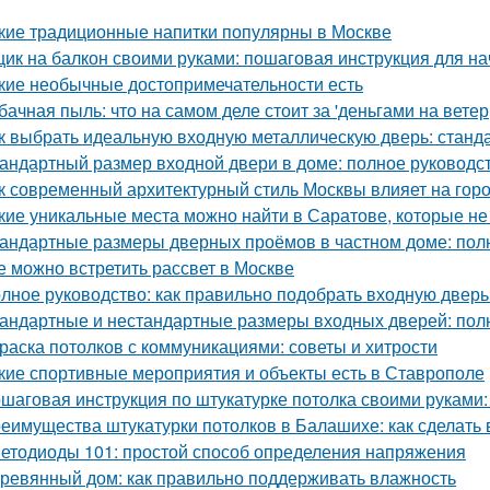
кие традиционные напитки популярны в Москве
ик на балкон своими руками: пошаговая инструкция для н
кие необычные достопримечательности есть
бачная пыль: что на самом деле стоит за 'деньгами на ветер
к выбрать идеальную входную металлическую дверь: станд
андартный размер входной двери в доме: полное руководс
к современный архитектурный стиль Москвы влияет на гор
кие уникальные места можно найти в Саратове, которые не
андартные размеры дверных проёмов в частном доме: пол
е можно встретить рассвет в Москве
лное руководство: как правильно подобрать входную дверь
андартные и нестандартные размеры входных дверей: пол
раска потолков с коммуникациями: советы и хитрости
кие спортивные мероприятия и объекты есть в Ставрополе
шаговая инструкция по штукатурке потолка своими руками:
еимущества штукатурки потолков в Балашихе: как сделат
етодиоды 101: простой способ определения напряжения
ревянный дом: как правильно поддерживать влажность