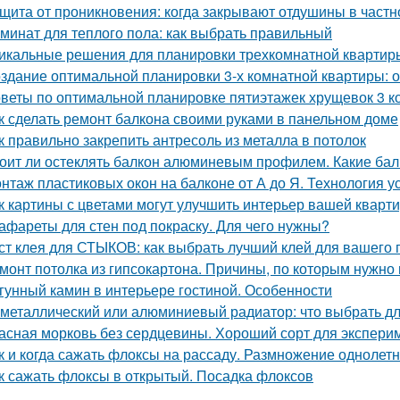
щита от проникновения: когда закрывают отдушины в част
минат для теплого пола: как выбрать правильный
икальные решения для планировки трехкомнатной квартир
здание оптимальной планировки 3-х комнатной квартиры: 
веты по оптимальной планировке пятиэтажек хрущевок 3 
к сделать ремонт балкона своими руками в панельном доме
к правильно закрепить антресоль из металла в потолок
оит ли остеклять балкон алюминевым профилем. Какие б
нтаж пластиковых окон на балконе от А до Я. Технология у
к картины с цветами могут улучшить интерьер вашей кварт
афареты для стен под покраску. Для чего нужны?
ст клея для СТЫКОВ: как выбрать лучший клей для вашего 
монт потолка из гипсокартона. Причины, по которым нужно 
гунный камин в интерьере гостиной. Особенности
металлический или алюминиевый радиатор: что выбрать д
асная морковь без сердцевины. Хороший сорт для экспери
к и когда сажать флоксы на рассаду. Размножение однолет
к сажать флоксы в открытый. Посадка флоксов