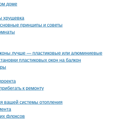
ном доме
ы хрущевка
основные принципы и советы
комнаты
алконы лучше — пластиковые или алюминиевые
становки пластиковых окон на балкон
иры
проекта
прибегать к ремонту
ля вашей системы отопления
мента
них флоксов