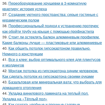
36.
Переоборудование хрущевки в 3-комнатную
квартиру: история успеха
37.
Создание уютного пространства: серые гостиные с
керамическим полом
38.
Профессиональный подход к устранению протечек:
как обойти трубу на крыше с помощью профнастила
39.
Стоит ли остеклять балкон алюминевым профилем.
Какие балконы лучше — пластиковые или алюминиевые
40.
Как обшить потолок гипсокартоном правильно.
Немного о конструкции
41.
Все о клее: выбор оптимального клея для плинтусов
и молдингов
42.
Монтаж потолка из гипсокартона одним человеком.
Как сделать потолок из гипсокартона своими руками
43.
Базальтовая или минеральная вата: что выбрать для
домашнего отопления
44.
Укладка винилового ламината на теплый пол.
Укладка на «Тёплый пол»
45.
Как создать удобные и прочные садовые