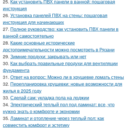
25.
Как установить ПВХ панели в ванной: пошаговая
инструкция
26.
Установка панелей ПВХ на стены: пошаговая
инструкция для начинающих
27.
Полное руководство: как установить ПВХ панели в
ванной самостоятельно
28.
Какие основные исторические
достопримечательности можно посмотреть в Рязани
29.
Зимние продухи: закрывать или нет
30.
Как выбрать правильные продухи для вентиляции
фундамента
31.
Ответ на вопрос: Можно ли в хрущевке ломать стены
32.
Перепланировка хрущевки: новые возможности для
жилья в 2025 году
33.
Сделай сам: укладка пола на лоджии
34.
Электрический теплый пол под ламинат: все, что
нужно знать о комфорте и экономии
35.
Ламинат и отопление через теплый пол: как
совместить комфорт и эстетику