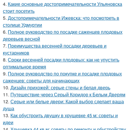
4.
Какие основные достопримечательности Ульяновска
стоит посетить
5.
Достопримечательности Ижевска: что посмотреть в
столице Удмуртии
6.
Полное руководство по посадке саженцев плодовых
деревьев весной
7.
Преимущества весенней посадки деревьев и
кустарников
8.
Сроки весенней посадки плодовых: как не упустить
оптимальное время
9.
Полное руководство по покупке и посадке плодовых
саженцев: советы для начинающих
10.
Дизайн прихожей: серые стены и белая дверь
11.
Путешествие через Серый Коридор к Белым Дверям
12.
Серые или белые двери: Какой выбор сделает ваша
душа
13.
Как обустроить двушку в хрущевке 45 м: советы и
идеи
14.
Хрущевка 44 кв.м: советы по ремонту и обустройству