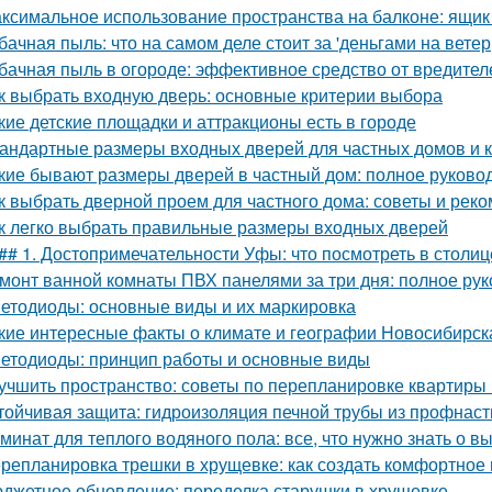
ксимальное использование пространства на балконе: ящик
бачная пыль: что на самом деле стоит за 'деньгами на ветер
бачная пыль в огороде: эффективное средство от вредител
к выбрать входную дверь: основные критерии выбора
кие детские площадки и аттракционы есть в городе
андартные размеры входных дверей для частных домов и 
кие бывают размеры дверей в частный дом: полное руково
к выбрать дверной проем для частного дома: советы и рек
к легко выбрать правильные размеры входных дверей
## 1. Достопримечательности Уфы: что посмотреть в столи
монт ванной комнаты ПВХ панелями за три дня: полное ру
етодиоды: основные виды и их маркировка
кие интересные факты о климате и географии Новосибирск
етодиоды: принцип работы и основные виды
учшить пространство: советы по перепланировке квартиры
тойчивая защита: гидроизоляция печной трубы из профнас
минат для теплого водяного пола: все, что нужно знать о в
репланировка трешки в хрущевке: как создать комфортное 
джетное обновление: переделка старушки в хрущевке