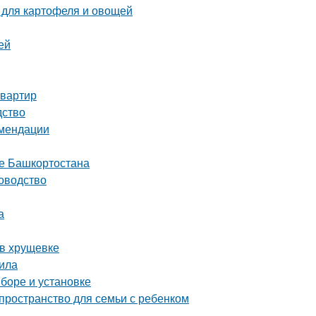
 для картофеля и овощей
ей
квартир
дство
омендации
це Башкортостана
ководство
а
 в хрущевке
тила
ыборе и установке
пространство для семьи с ребенком