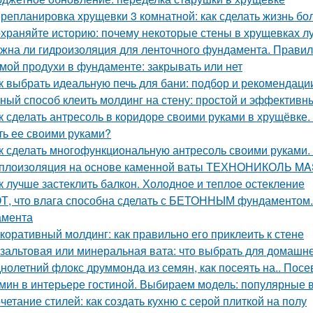
репланировка хрущевки 3 комнатной: как сделать жизнь б
храняйте историю: почему некоторые стены в хрущевках л
жна ли гидроизоляция для ленточного фундамента. Прави
мой продухи в фундаменте: закрывать или нет
к выбрать идеальную печь для бани: подбор и рекомендаци
ный способ клеить молдинг на стену: простой и эффективн
к сделать антресоль в коридоре своими руками в хрущёвке.
ть ее своими руками?
к сделать многофункциональную антресоль своими руками.
плоизоляция на основе каменной ваты ТЕХНОНИКОЛЬ M
к лучше застеклить балкон. Холодное и теплое остекление
Т, что влага способна сделать с БЕТОННЫМ фундаментом.
амента
коративный молдинг: как правильно его приклеить к стене
зальтовая или минеральная вата: что выбрать для домашн
нолетний флокс друммонда из семян, как посеять на.. Посев
мин в интерьере гостиной. Выбираем модель: популярные в
четание стилей: как создать кухню с серой плиткой на полу