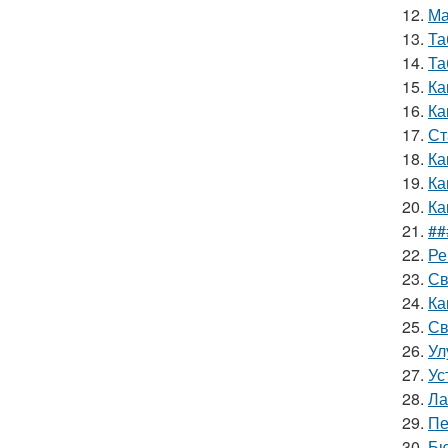
12.
Ма
13.
Та
14.
Та
15.
Ка
16.
Ка
17.
Ст
18.
Ка
19.
Ка
20.
Ка
21.
##
22.
Ре
23.
Св
24.
Ка
25.
Св
26.
Ул
27.
Ус
28.
Ла
29.
Пе
30.
Бю