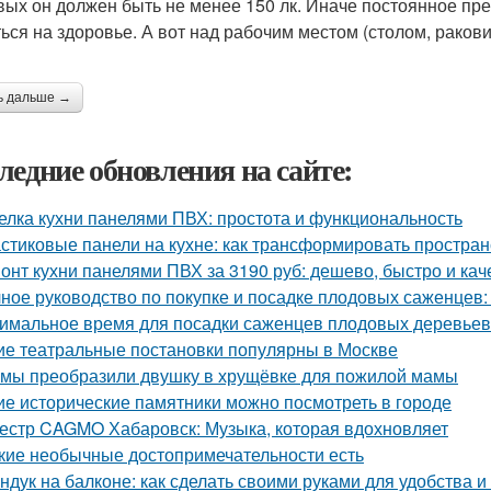
вых он должен быть не менее 150 лк. Иначе постоянное п
ться на здоровье. А вот над рабочим местом (столом, ракови
ь дальше →
ледние обновления на сайте:
елка кухни панелями ПВХ: простота и функциональность
стиковые панели на кухне: как трансформировать простран
онт кухни панелями ПВХ за 3190 руб: дешево, быстро и ка
ное руководство по покупке и посадке плодовых саженцев
имальное время для посадки саженцев плодовых деревьев
ие театральные постановки популярны в Москве
 мы преобразили двушку в хрущёвке для пожилой мамы
ие исторические памятники можно посмотреть в городе
естр CAGMO Хабаровск: Музыка, которая вдохновляет
кие необычные достопримечательности есть
ндук на балконе: как сделать своими руками для удобства и