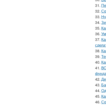
31.
Пе
32.
Со
33.
Ну
34.
Зи
35.
Ка
36.
Ум
37.
Ка
сдела
38.
Ка
39.
Те
40.
Ка
41.
ВО
фунд
42.
Де
43.
Ба
44.
Од
45.
Ка
46.
Со