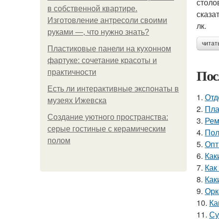
столо
в собственной квартире.
сказа
Изготовление антресоли своими
лк.
руками —, что нужно знать?
читат
Пластиковые панели на кухонном
фартуке: сочетание красоты и
Пос
практичности
Есть ли интерактивные экспонаты в
1.
Отд
музеях Ижевска
2.
Пла
Создание уютного пространства:
3.
Рем
серые гостиные с керамическим
4.
Пол
полом
5.
Опт
6.
Как
7.
Как
8.
Как
9.
Орк
10.
Ка
11.
Су