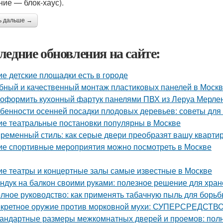
ние — блок-хаус).
ь дальше →
ледние обновления на сайте:
ие детские площадки есть в городе
бный и качественный монтаж пластиковых панелей в Моск
 оформить кухонный фартук панелями ПВХ из Леруа Мерлен
бенности осенней посадки плодовых деревьев: советы дл
ие театральные постановки популярны в Москве
ременный стиль: как серые двери преобразят вашу кварти
ие спортивные мероприятия можно посмотреть в Москве
ие театры и концертные залы самые известные в Москве
ндук на балкон своими руками: полезное решение для хра
лное руководство: как применять табачную пыль для борьб
кретное оружие против морковной мухи: СУПЕРСРЕДСТВО
андартные размеры межкомнатных дверей и проемов: полн