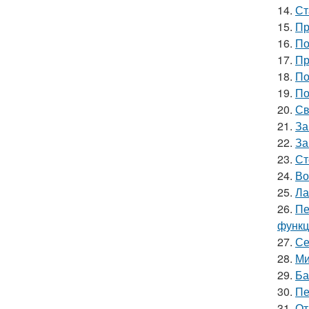
14.
Ст
15.
Пр
16.
По
17.
Пр
18.
По
19.
По
20.
Св
21.
За
22.
За
23.
Ст
24.
Во
25.
Ла
26.
Пе
функц
27.
Се
28.
Ми
29.
Ба
30.
Пе
31.
От