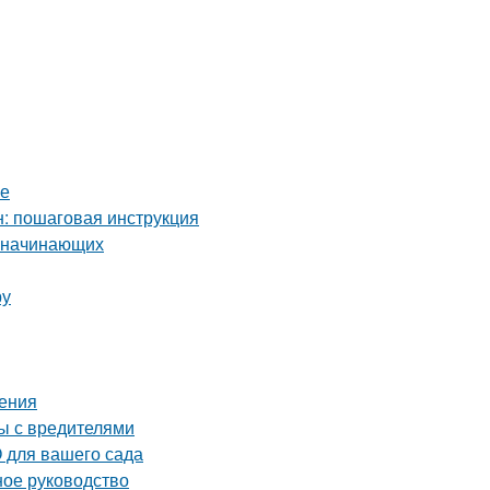
ве
: пошаговая инструкция
я начинающих
ру
нения
ы с вредителями
 для вашего сада
ое руководство