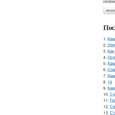
назва
читат
Пос
1.
Как
2.
Удо
3.
Как
4.
Осо
5.
Как
6.
Сов
7.
Как
8.
10
9.
Как
10.
Су
11.
По
12.
Се
13.
Ст