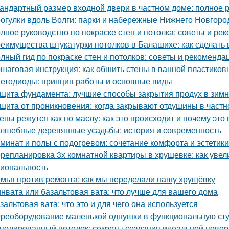
андартный размер входной двери в частном доме: полное 
огулки вдоль Волги: парки и набережные Нижнего Новгоро
лное руководство по покраске стен и потолка: советы и ре
еимущества штукатурки потолков в Балашихе: как сделат
лный гид по покраске стен и потолков: советы и рекоменда
шаговая инструкция: как обшить стены в ванной пластико
етодиоды: принцип работы и основные виды
щита фундамента: лучшие способы закрытия продух в зим
щита от проникновения: когда закрывают отдушины в част
ены режутся как по маслу: как это происходит и почему это
лшебные деревянные усадьбы: история и современность
минат и полы с подогревом: сочетание комфорта и эстетики
репланировка 3х комнатной квартиры в хрущевке: как увел
иональность
мья против ремонта: как мы переделали нашу хрущёвку
нвата или базальтовая вата: что лучше для вашего дома
зальтовая вата: что это и для чего она используется
реоборудование маленькой однушки в функциональную студ
полированный потолок: секреты создания идеальной повер