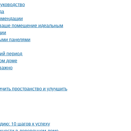
руководство
да
комендации
ь ваше помещение идеальным
ции
выми панелями
ний период
ном доме
 важно
ичить пространство и улучшить
ию: 10 шагов к успеху
хности в деревянном доме