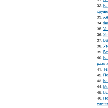
32.
Ка
хрущё
33.
Ан
34.
Фл
35.
Ус
36.
Ув
37.
Ви
38.
Ут
39.
Вс
40.
Ка
размет
41.
Те
42.
По
43.
Ка
44.
Мо
45.
Вс
46.
По
систе