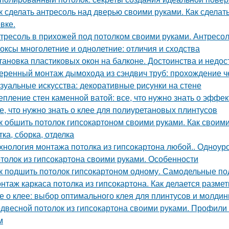
к сделать антресоль над дверью своими руками. Как сделат
вке.
тресоль в прихожей под потолком своими руками. Антресо
оксы многолетние и однолетние: отличия и сходства
тановка пластиковых окон на балконе. Достоинства и недос
еренный монтаж дымохода из сэндвич труб: прохождение 
зуальные искусства: декоративные рисунки на стене
епление стен каменной ватой: все, что нужно знать о эффе
е, что нужно знать о клее для полиуретановых плинтусов
к обшить потолок гипсокартоном своими руками. Как своими
ка, сборка, отделка
хнология монтажа потолка из гипсокартона любой.. Одноур
толок из гипсокартона своими руками. Особенности
к подшить потолок гипсокартоном одному. Самодельные по
нтаж каркаса потолка из гипсокартона. Как делается размет
е о клее: выбор оптимального клея для плинтусов и молдин
двесной потолок из гипсокартона своими руками. Профили
м