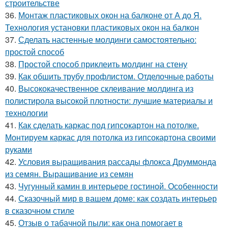
строительстве
36.
Монтаж пластиковых окон на балконе от А до Я.
Технология установки пластиковых окон на балкон
37.
Сделать настенные молдинги самостоятельно:
простой способ
38.
Простой способ приклеить молдинг на стену
39.
Как обшить трубу профлистом. Отделочные работы
40.
Высококачественное склеивание молдинга из
полистирола высокой плотности: лучшие материалы и
технологии
41.
Как сделать каркас под гипсокартон на потолке.
Монтируем каркас для потолка из гипсокартона своими
руками
42.
Условия выращивания рассады флокса Друммонда
из семян. Выращивание из семян
43.
Чугунный камин в интерьере гостиной. Особенности
44.
Сказочный мир в вашем доме: как создать интерьер
в сказочном стиле
45.
Отзыв о табачной пыли: как она помогает в