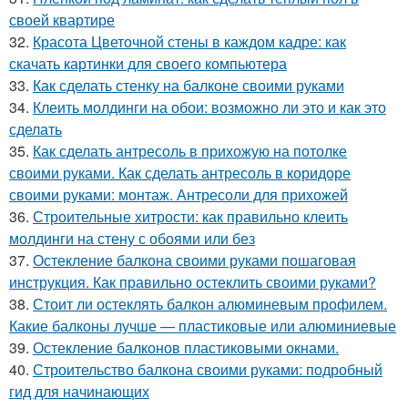
своей квартире
32.
Красота Цветочной стены в каждом кадре: как
скачать картинки для своего компьютера
33.
Как сделать стенку на балконе своими руками
34.
Клеить молдинги на обои: возможно ли это и как это
сделать
35.
Как сделать антресоль в прихожую на потолке
своими руками. Как сделать антресоль в коридоре
своими руками: монтаж. Антресоли для прихожей
36.
Строительные хитрости: как правильно клеить
молдинги на стену с обоями или без
37.
Остекление балкона своими руками пошаговая
инструкция. Как правильно остеклить своими руками?
38.
Стоит ли остеклять балкон алюминевым профилем.
Какие балконы лучше — пластиковые или алюминиевые
39.
Остекление балконов пластиковыми окнами.
40.
Строительство балкона своими руками: подробный
гид для начинающих