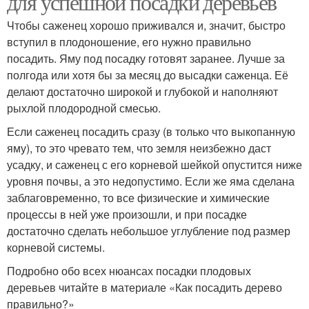
для успешной посадки деревьев
Чтобы саженец хорошо приживался и, значит, быстро
вступил в плодоношение, его нужно правильно
посадить. Яму под посадку готовят заранее. Лучше за
Осенний посадка
Саженец для посадки
полгода или хотя бы за месяц до высадки саженца. Её
делают достаточно широкой и глубокой и наполняют
рыхлой плодородной смесью.
Если саженец посадить сразу (в только что выкопанную
Дерева перед посадкой
яму), то это чревато тем, что земля неизбежно даст
усадку, и саженец с его корневой шейкой опустится ниже
уровня почвы, а это недопустимо. Если же яма сделана
заблаговременно, то все физические и химические
процессы в ней уже произошли, и при посадке
достаточно сделать небольшое углубление под размер
корневой системы.
Подробно обо всех нюансах посадки плодовых
деревьев читайте в материале «Как посадить дерево
правильно?»