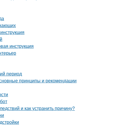
да
инающих
 инструкция
й
вая инструкция
нтерьер
ний период
основные принципы и рекомендации
ости
абот
ледствий и как устранить причину?
ни
дстройки