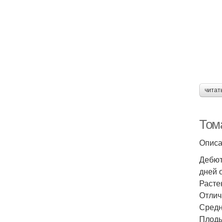
читат
Том
Описа
Дебют
дней 
Расте
Отлич
Средн
Плоды