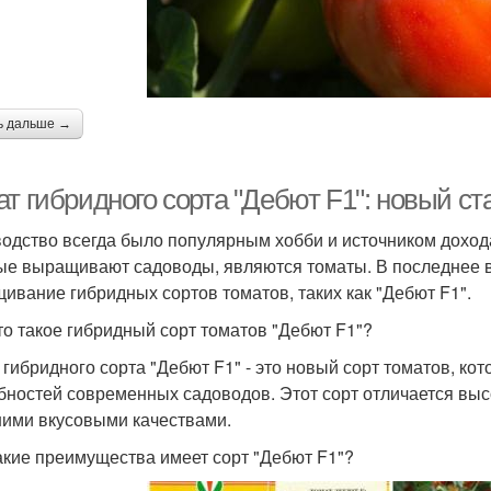
ь дальше →
т гибридного сорта "Дебют F1": новый ст
одство всегда было популярным хобби и источником дохода
ые выращивают садоводы, являются томаты. В последнее 
ивание гибридных сортов томатов, таких как "Дебют F1".
то такое гибридный сорт томатов "Дебют F1"?
 гибридного сорта "Дебют F1" - это новый сорт томатов, к
бностей современных садоводов. Этот сорт отличается выс
ими вкусовыми качествами.
акие преимущества имеет сорт "Дебют F1"?