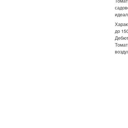
Томат
садов
идеал
Харак
до 15
Дебют
Томат
возду