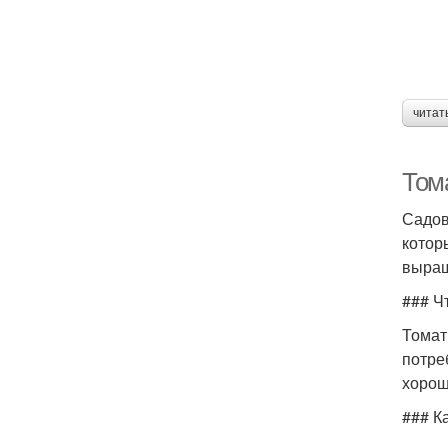
читат
Тома
Садов
котор
выращ
### Ч
Томат
потре
хорош
### К