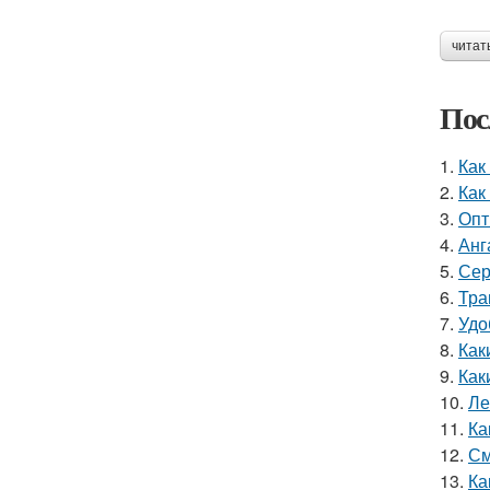
читат
Пос
1.
Как
2.
Как
3.
Опт
4.
Анг
5.
Сер
6.
Тра
7.
Удо
8.
Как
9.
Как
10.
Ле
11.
Ка
12.
См
13.
Ка