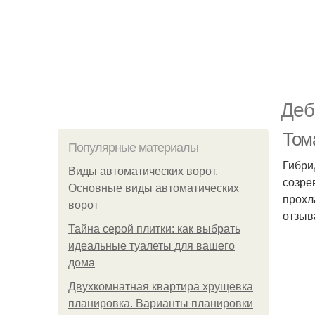
Деб
Том
Популярные материалы
Гибри
Виды автоматических ворот.
созре
Основные виды автоматических
прохл
ворот
отзыв
Тайна серой плитки: как выбрать
идеальные туалеты для вашего
дома
Двухкомнатная квартира хрущевка
планировка. Варианты планировки