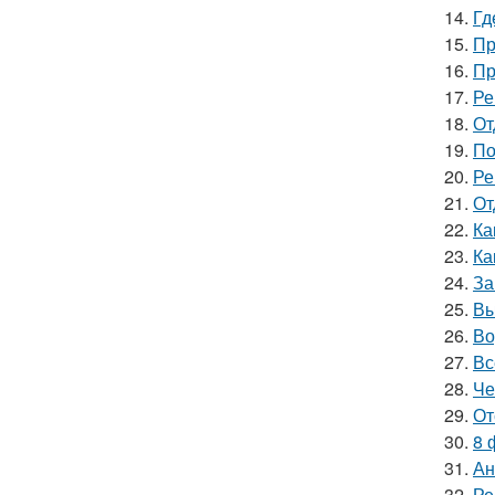
14.
Гд
15.
Пр
16.
Пр
17.
Ре
18.
От
19.
По
20.
Ре
21.
От
22.
Ка
23.
Ка
24.
За
25.
Вы
26.
Во
27.
Вс
28.
Че
29.
От
30.
8 
31.
Ан
32.
Ре