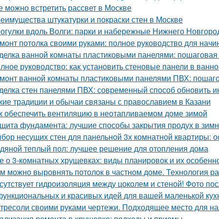
е можно встретить рассвет в Москве
еимущества штукатурки и покраски стен в Москве
огулки вдоль Волги: парки и набережные Нижнего Новгоро
монт потолка своими руками: полное руководство для нач
делка ванной комнаты пластиковыми панелями: пошаговая
лное руководство: как установить стеновые панели в ванно
монт ванной комнаты пластиковыми панелями ПВХ: пошаго
делка стен панелями ПВХ: современный способ обновить и
кие традиции и обычаи связаны с православием в Казани
к обеспечить вентиляцию в неотапливаемом доме зимой
щита фундамента: лучшие способы закрытия продух в зим
бор несущих стен для панельной 3х комнатной квартиры: 
дяной теплый пол: лучшее решение для отопления дома
е о 3-комнатных хрущевках: виды планировок и их особенн
м можно выровнять потолок в частном доме. Технология р
сутствует гидроизоляция между цоколем и стеной! Фото пос
функциональных и красивых идей для вашей маленькой кух
тресоли своими руками чертежи. Подходящее место для на
ализация ремонта в хрущевке: подходы и приемы