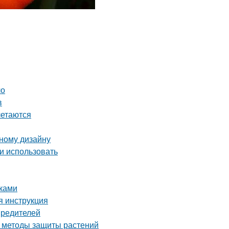
ло
в
летаются
ному дизайну
и использовать
уками
я инструкция
вредителей
е методы защиты растений