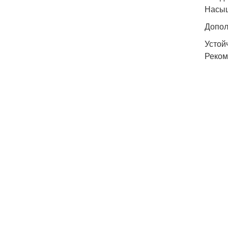
Насыщ
Допол
Устой
Реком