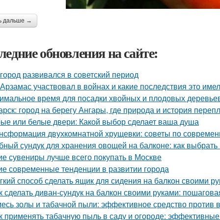
ь дальше →
ледние обновления на сайте:
 город развивался в советский период
 Арзамас участвовал в войнах и какие последствия это име
имальное время для посадки хвойных и плодовых деревье
арск: город на берегу Ангары, где природа и история переп
ые или белые двери: Какой выбор сделает ваша душа
нсформация двухкомнатной хрущевки: советы по современ
бный сундук для хранения овощей на балконе: как выбрать 
ие сувениры лучше всего покупать в Москве
ие современные тенденции в развитии города
гкий способ сделать ящик для сидения на балкон своими р
к сделать диван-сундук на балкон своими руками: пошагова
есь золы и табачной пыли: эффективное средство против 
к применять табачную пыль в саду и огороде: эффективны