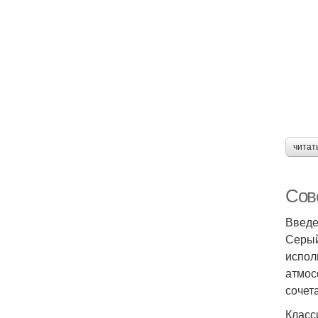
читат
Сов
Введе
Серый
испол
атмос
сочет
Класс