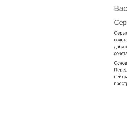
Вас
Сер
Серые
сочет
добит
сочет
Основ
Перед
нейтр
прост