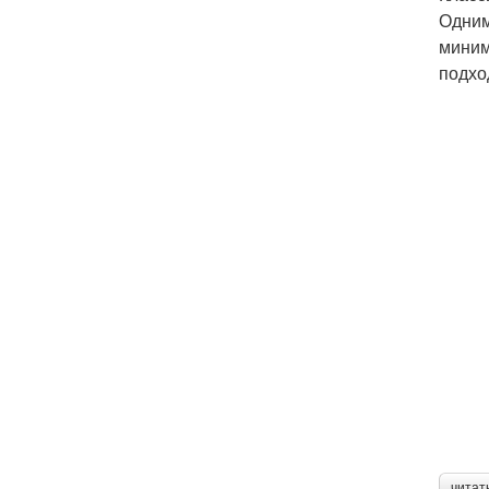
Одним
миним
подхо
читат