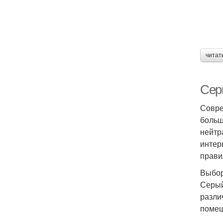
читат
Сер
Совре
больш
нейтр
интер
прави
Выбор
Серый
разли
помещ