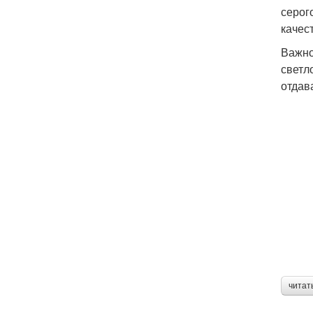
серог
качес
Важно
светл
отдав
читат