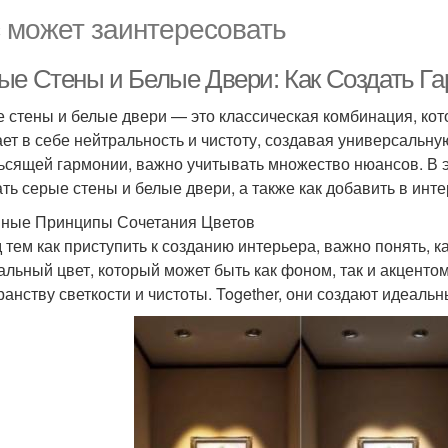
 может заинтересовать
ые Стены и Белые Двери: Как Создать Г
 стены и белые двери — это классическая комбинация, кото
ает в себе нейтральность и чистоту, создавая универсальну
ьсящей гармонии, важно учитывать множество нюансов. В э
ать серые стены и белые двери, а также как добавить в инт
ные Принципы Сочетания Цветов
 тем как приступить к созданию интерьера, важно понять, 
альный цвет, который может быть как фоном, так и акцентом
ранству светкости и чистоты. Together, они создают идеальн