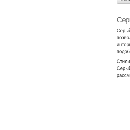
Сер
Серый
позво
интер
подоб
Стили
Серый
рассм