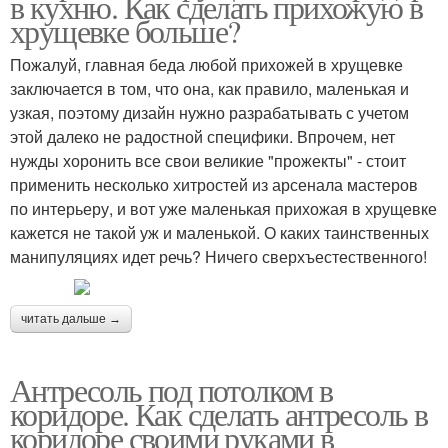
в кухню. Как сделать прихожую в
Антресоль в тумбу
Антресоли в тумбу
хрущевке больше?
Пожалуй, главная беда любой прихожей в хрущевке
заключается в том, что она, как правило, маленькая и
Антресоль под
Удобные антресоли
узкая, поэтому дизайн нужно разрабатывать с учетом
потолком
этой далеко не радостной специфики. Впрочем, нет
нужды хоронить все свои великие "прожекты" - стоит
применить несколько хитростей из арсенала мастеров
по интерьеру, и вот уже маленькая прихожая в хрущевке
Антресоль в прихожей
кажется не такой уж и маленькой. О каких таинственных
манипуляциях идет речь? Ничего сверхъестественного!
читать дальше →
Антресоль под потолком в
коридоре. Как сделать антресоль в
коридоре своими руками в