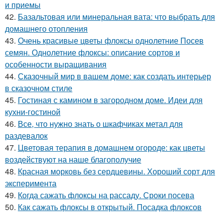
и приемы
42.
Базальтовая или минеральная вата: что выбрать для
домашнего отопления
43.
Очень красивые цветы флоксы однолетние Посев
семян. Однолетние флоксы: описание сортов и
особенности выращивания
44.
Сказочный мир в вашем доме: как создать интерьер
в сказочном стиле
45.
Гостиная с камином в загородном доме. Идеи для
кухни-гостиной
46.
Все, что нужно знать о шкафчиках метал для
раздевалок
47.
Цветовая терапия в домашнем огороде: как цветы
воздействуют на наше благополучие
48.
Красная морковь без сердцевины. Хороший сорт для
эксперимента
49.
Когда сажать флоксы на рассаду. Сроки посева
50.
Как сажать флоксы в открытый. Посадка флоксов