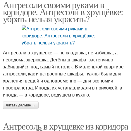
Антресоли своими руками в
Дверцы для антресоли
Антресоль на кухне
коридоре. Антресоли в хрущёвке:
убрать нельзя украсить?
Антресоль в
Современные
современной квартире
антресоли
Антресоли в хрущевке — не кладовка, не избушка, а
неведома зверюшка. Детёныш шкафа, застенчиво
Антресоли над
забившийся под самый потолок. В маленькой квартире
Антресоль в хрущевке
коридором
антресоли, как и встроенные шкафы, нужны были для
хранения вещей и одновременно — для экономии
пространства. Иногда их устанавливали в прихожей, а
иногда — в коридоре, ведущем в кухню.
Антресоль над дверью
Антресоли в маленькой
читать дальше →
Антресоль в хрущевке из коридора