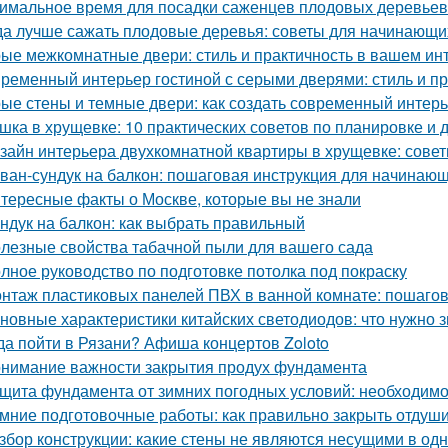
имальное время для посадки саженцев плодовых деревьев
да лучше сажать плодовые деревья: советы для начинающи
ые межкомнатные двери: стиль и практичность в вашем ин
ременный интерьер гостиной с серыми дверями: стиль и пр
ые стены и темные двери: как создать современный интер
шка в хрущевке: 10 практических советов по планировке и 
зайн интерьера двухкомнатной квартиры в хрущевке: совет
ван-сундук на балкон: пошаговая инструкция для начинаю
тересные факты о Москве, которые вы не знали
ндук на балкон: как выбрать правильный
лезные свойства табачной пыли для вашего сада
лное руководство по подготовке потолка под покраску
нтаж пластиковых панелей ПВХ в ванной комнате: пошагов
новные характеристики китайских светодиодов: что нужно з
да пойти в Рязани? Афиша концертов Zoloto
нимание важности закрытия продух фундамента
щита фундамента от зимних погодных условий: необходимо
мние подготовочные работы: как правильно закрыть отдуш
збор конструкции: какие стены не являются несущими в од