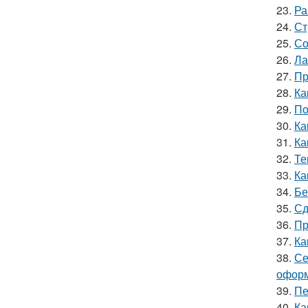
23.
Ра
24.
Ст
25.
Со
26.
Ла
27.
Пр
28.
Ка
29.
По
30.
Ка
31.
Ка
32.
Те
33.
Ка
34.
Бе
35.
Сд
36.
Пр
37.
Ка
38.
Се
оформ
39.
Пе
40.
Ка