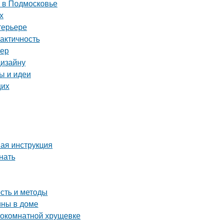
 в Подмосковье
х
терьере
актичность
ьер
дизайну
ы и идеи
щих
ая инструкция
нать
сть и методы
ины в доме
нокомнатной хрущевке