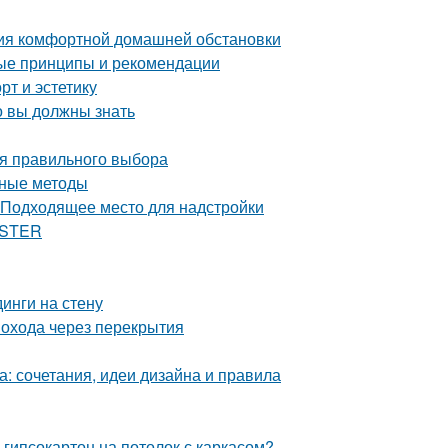
ния комфортной домашней обстановки
ые принципы и рекомендации
рт и эстетику
о вы должны знать
ля правильного выбора
нные методы
 Подходящее место для надстройки
ASTER
инги на стену
охода через перекрытия
а: сочетания, идеи дизайна и правила
 гипсокартон на потолок с каркасом?