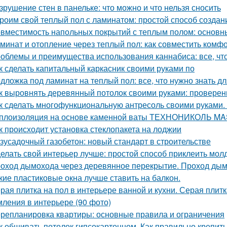
зрушение стен в панельке: что можно и что нельзя сносить
роим свой теплый пол с ламинатом: простой способ созда
вместимость напольных покрытий с теплым полом: основн
минат и отопление через теплый пол: как совместить комфо
облемы и преимущества использования каннабиса: все, чт
к сделать капитальный каркасник своими руками по
дложка под ламинат на теплый пол: все, что нужно знать д
к выровнять деревянный потолок своими руками: провере
к сделать многофункциональную антресоль своими руками.
плоизоляция на основе каменной ваты ТЕХНОНИКОЛЬ M
к происходит установка стеклопакета на лоджии
зусадочный газобетон: новый стандарт в строительстве
елать свой интерьер лучше: простой способ приклеить молд
оход дымохода через деревянное перекрытие. Проход дым
кие пластиковые окна лучше ставить на балкон.
рая плитка на пол в интерьере ванной и кухни. Серая плитк
ления в интерьере (90 фото)
репланировка квартиры: основные правила и ограничения
к обшивать потолок гипсокартонном. Как правильно крепить