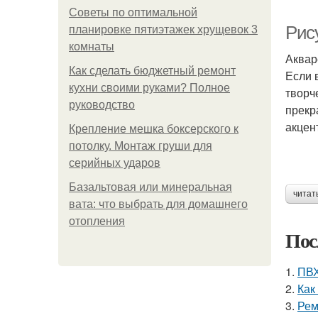
Советы по оптимальной
Рис
планировке пятиэтажек хрущевок 3
комнаты
Аквар
Как сделать бюджетный ремонт
Если 
кухни своими руками? Полное
творч
руководство
прекр
акцен
Крепление мешка боксерского к
потолку. Монтаж груши для
серийных ударов
Базальтовая или минеральная
читат
вата: что выбрать для домашнего
отопления
Пос
1.
ПВХ
2.
Как
3.
Рем