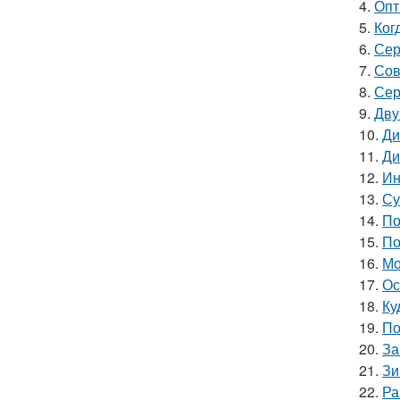
4.
Опт
5.
Ког
6.
Сер
7.
Сов
8.
Сер
9.
Дву
10.
Ди
11.
Ди
12.
Ин
13.
Су
14.
По
15.
По
16.
Мо
17.
Ос
18.
Ку
19.
По
20.
За
21.
Зи
22.
Ра