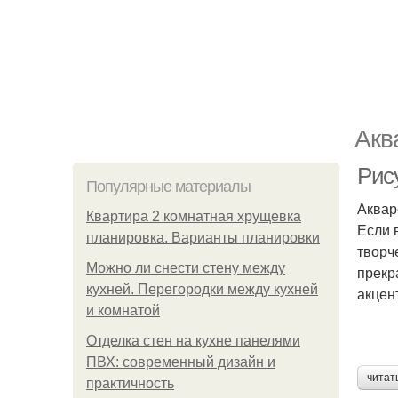
Акв
Рис
Популярные материалы
Аквар
Квартира 2 комнатная хрущевка
Если 
планировка. Варианты планировки
творч
Можно ли снести стену между
прекр
кухней. Перегородки между кухней
акцен
и комнатой
Отделка стен на кухне панелями
ПВХ: современный дизайн и
читат
практичность