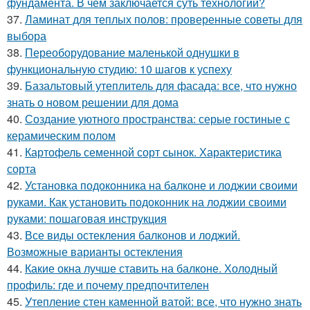
фундамента. В чем заключается суть технологии?
37.
Ламинат для теплых полов: проверенные советы для
выбора
38.
Переоборудование маленькой однушки в
функциональную студию: 10 шагов к успеху
39.
Базальтовый утеплитель для фасада: все, что нужно
знать о новом решении для дома
40.
Создание уютного пространства: серые гостиные с
керамическим полом
41.
Картофель семенной сорт сынок. Характеристика
сорта
42.
Установка подоконника на балконе и лоджии своими
руками. Как установить подоконник на лоджии своими
руками: пошаговая инструкция
43.
Все виды остекления балконов и лоджий.
Возможные варианты остекления
44.
Какие окна лучше ставить на балконе. Холодный
профиль: где и почему предпочтителен
45.
Утепление стен каменной ватой: все, что нужно знать