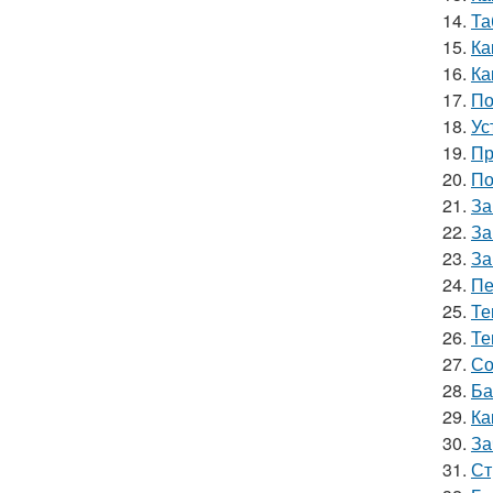
14.
Та
15.
Ка
16.
Ка
17.
По
18.
Ус
19.
Пр
20.
По
21.
За
22.
За
23.
За
24.
Пе
25.
Те
26.
Те
27.
Со
28.
Ба
29.
Ка
30.
За
31.
Ст