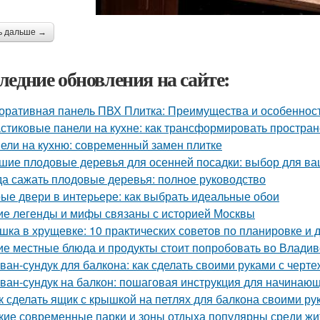
ь дальше →
ледние обновления на сайте:
оративная панель ПВХ Плитка: Преимущества и особеннос
стиковые панели на кухне: как трансформировать простран
ели на кухню: современный замен плитке
шие плодовые деревья для осенней посадки: выбор для ва
да сажать плодовые деревья: полное руководство
ые двери в интерьере: как выбрать идеальные обои
ие легенды и мифы связаны с историей Москвы
шка в хрущевке: 10 практических советов по планировке и 
ие местные блюда и продукты стоит попробовать во Владив
ван-сундук для балкона: как сделать своими руками с черт
ван-сундук на балкон: пошаговая инструкция для начинаю
к сделать ящик с крышкой на петлях для балкона своими ру
кие современные парки и зоны отдыха популярны среди жи