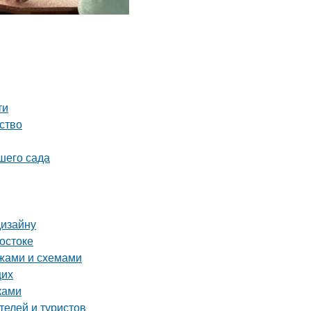
ти
ство
шего сада
дизайну
остоке
ежами и схемами
щих
ками
телей и туристов