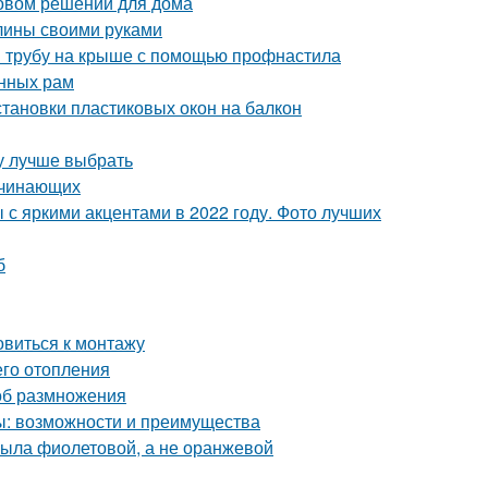
новом решении для дома
глины своими руками
и трубу на крыше с помощью профнастила
онных рам
становки пластиковых окон на балкон
ту лучше выбрать
ачинающих
 с яркими акцентами в 2022 году. Фото лучших
б
овиться к монтажу
его отопления
об размножения
ы: возможности и преимущества
была фиолетовой, а не оранжевой