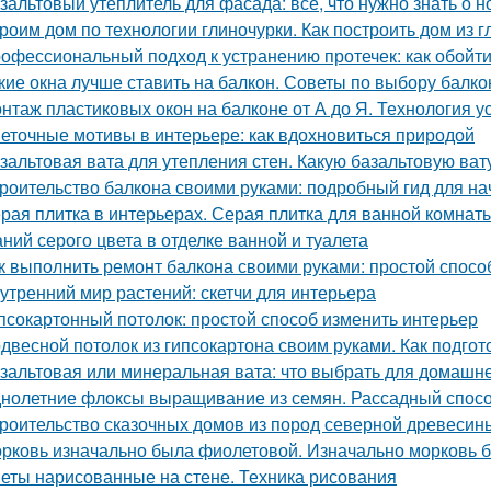
зальтовый утеплитель для фасада: все, что нужно знать о 
роим дом по технологии глиночурки. Как построить дом из 
офессиональный подход к устранению протечек: как обойт
кие окна лучше ставить на балкон. Советы по выбору балк
нтаж пластиковых окон на балконе от А до Я. Технология у
еточные мотивы в интерьере: как вдохновиться природой
зальтовая вата для утепления стен. Какую базальтовую ва
роительство балкона своими руками: подробный гид для н
рая плитка в интерьерах. Серая плитка для ванной комнаты
аний серого цвета в отделке ванной и туалета
к выполнить ремонт балкона своими руками: простой спосо
утренний мир растений: скетчи для интерьера
псокартонный потолок: простой способ изменить интерьер
двесной потолок из гипсокартона своим руками. Как подгот
зальтовая или минеральная вата: что выбрать для домашн
нолетние флоксы выращивание из семян. Рассадный спос
роительство сказочных домов из пород северной древесин
рковь изначально была фиолетовой. Изначально морковь 
еты нарисованные на стене. Техника рисования