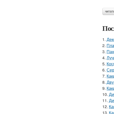
читат
Пос
1.
Дек
2.
Пла
3.
Пан
4.
Луч
5.
Ког
6.
Сер
7.
Как
8.
Дву
9.
Как
10.
Ди
11.
Ди
12.
Ка
13.
Ка