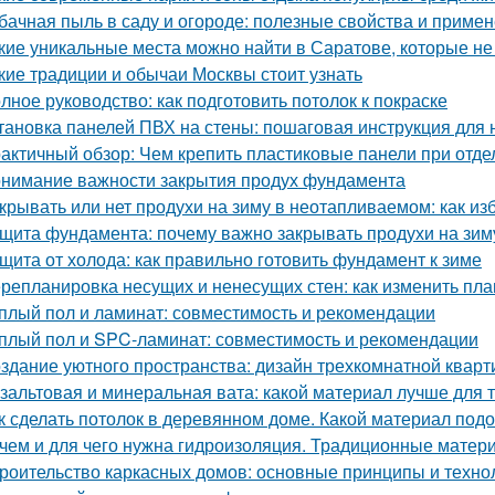
бачная пыль в саду и огороде: полезные свойства и приме
кие уникальные места можно найти в Саратове, которые не
кие традиции и обычаи Москвы стоит узнать
лное руководство: как подготовить потолок к покраске
тановка панелей ПВХ на стены: пошаговая инструкция для
актичный обзор: Чем крепить пластиковые панели при отде
нимание важности закрытия продух фундамента
крывать или нет продухи на зиму в неотапливаемом: как и
щита фундамента: почему важно закрывать продухи на зим
щита от холода: как правильно готовить фундамент к зиме
репланировка несущих и ненесущих стен: как изменить пл
плый пол и ламинат: совместимость и рекомендации
плый пол и SPC-ламинат: совместимость и рекомендации
здание уютного пространства: дизайн трехкомнатной квар
зальтовая и минеральная вата: какой материал лучше для 
к сделать потолок в деревянном доме. Какой материал под
чем и для чего нужна гидроизоляция. Традиционные матер
роительство каркасных домов: основные принципы и техно