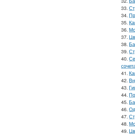
32.
Ба
33.
Ст
34.
Пр
35.
Ка
36.
Мо
37.
Цв
38.
Ба
39.
Ст
40.
Се
сочет
41.
Ка
42.
Вн
43.
Ги
44.
По
45.
Ба
46.
Од
47.
Ст
48.
Мо
49.
Цв