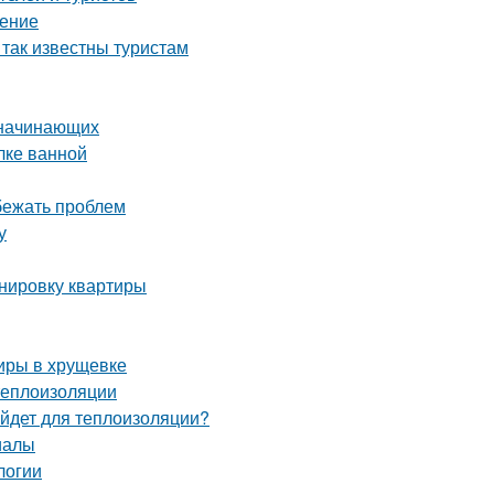
нение
 так известны туристам
 начинающих
лке ванной
збежать проблем
у
анировку квартиры
тиры в хрущевке
теплоизоляции
ойдет для теплоизоляции?
иалы
логии