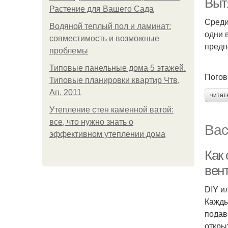
Выт
Растение для Вашего Сада
Среди
Водяной теплый пол и ламинат:
одни 
совместимость и возможные
предп
проблемы
Типовые панельные дома 5 этажей.
Погов
Типовые планировки квартир Чтв,
Ап. 2011
читат
Утепление стен каменной ватой:
все, что нужно знать о
Вас
эффективном утеплении дома
Как
вен
DIY и
Кажды
подав
откры