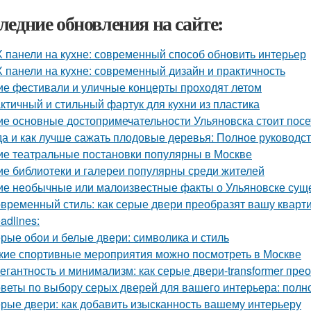
ледние обновления на сайте:
 панели на кухне: современный способ обновить интерьер
 панели на кухне: современный дизайн и практичность
ие фестивали и уличные концерты проходят летом
ктичный и стильный фартук для кухни из пластика
ие основные достопримечательности Ульяновска стоит посе
да и как лучше сажать плодовые деревья: Полное руководс
ие театральные постановки популярны в Москве
ие библиотеки и галереи популярны среди жителей
ие необычные или малоизвестные факты о Ульяновске сущ
временный стиль: как серые двери преобразят вашу кварт
adlines:
рые обои и белые двери: символика и стиль
кие спортивные мероприятия можно посмотреть в Москве
егантность и минимализм: как серые двери-transformer пре
веты по выбору серых дверей для вашего интерьера: полн
рые двери: как добавить изысканность вашему интерьеру