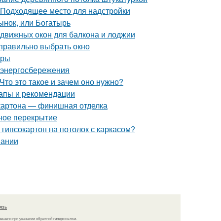
 Подходящее место для надстройки
ынок, или Богатырь
движных окон для балкона и лоджии
 правильно выбрать окно
иры
 энергосбережения
Что это такое и зачем оно нужно?
тапы и рекомендации
окартона — финишная отделка
нное перекрытие
 гипсокартон на потолок с каркасом?
вании
язь
решено при указании обратной гиперссылки.