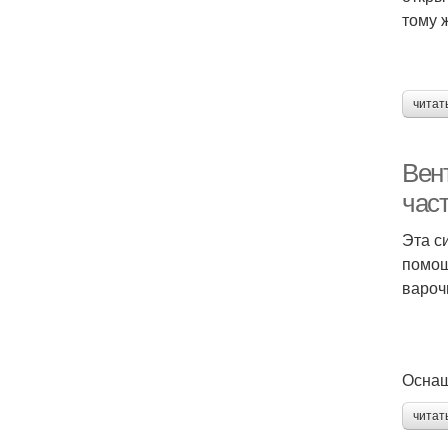
тому 
читат
Вен
час
Эта с
помощ
вароч
Оснащ
читат