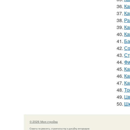
36.
Ка
37.
Ка
38.
Ра
39.
Ка
40.
Ка
41.
Ба
42.
Со
43.
Ст
44.
Фи
45.
Ка
46.
Ка
47.
Ка
48.
То
49.
Цв
50.
Шк
© 2026 Моя стройка
Советы по ремонту, строительству и дизайну интерьеров