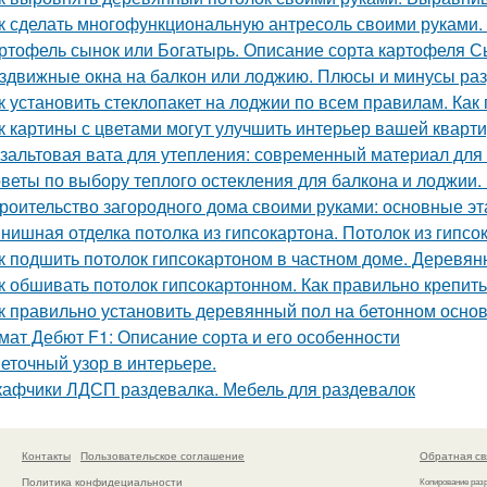
к сделать многофункциональную антресоль своими руками.
ртофель сынок или Богатырь. Описание сорта картофеля С
здвижные окна на балкон или лоджию. Плюсы и минусы раз
к установить стеклопакет на лоджии по всем правилам. Как
к картины с цветами могут улучшить интерьер вашей кварт
зальтовая вата для утепления: современный материал для
веты по выбору теплого остекления для балкона и лоджии. 
роительство загородного дома своими руками: основные э
нишная отделка потолка из гипсокартона. Потолок из гипс
к подшить потолок гипсокартоном в частном доме. Деревя
к обшивать потолок гипсокартонном. Как правильно крепить
к правильно установить деревянный пол на бетонном осно
мат Дебют F1: Описание сорта и его особенности
еточный узор в интерьере.
афчики ЛДСП раздевалка. Мебель для раздевалок
Контакты
Пользовательское соглашение
Обратная св
Политика конфидециальности
Копирование раз