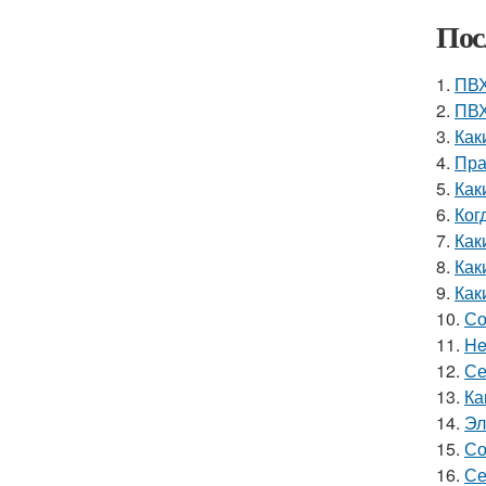
Пос
1.
ПВХ
2.
ПВХ
3.
Как
4.
Пра
5.
Как
6.
Ког
7.
Как
8.
Как
9.
Как
10.
Со
11.
He
12.
Се
13.
Ка
14.
Эл
15.
Со
16.
Се