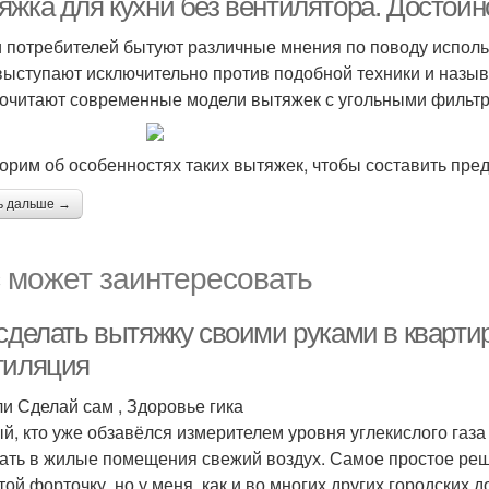
яжка для кухни без вентилятора. Достоин
 потребителей бытуют различные мнения по поводу использ
выступают исключительно против подобной техники и назыв
очитают современные модели вытяжек с угольными фильтр
орим об особенностях таких вытяжек, чтобы составить пред
ь дальше →
 может заинтересовать
 сделать вытяжку своими руками в кварт
тиляция
ли Сделай сам , Здоровье гика
й, кто уже обзавёлся измерителем уровня углекислого газа
ать в жилые помещения свежий воздух. Самое простое ре
той форточку, но у меня, как и во многих других городских д