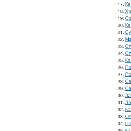
17.
Ка
18.
Хр
19.
Со
20.
Ка
21.
Су
22.
Ма
23.
Ст
24.
Ст
25.
Ка
26.
По
27.
По
28.
Св
29.
Св
30.
За
31.
Ла
32.
Ка
33.
От
34.
Пе
35.
Ка