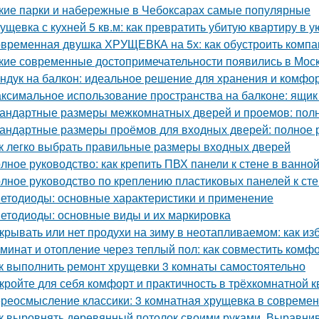
кие парки и набережные в Чебоксарах самые популярные
ущевка с кухней 5 кв.м: как превратить убитую квартиру в 
временная двушка ХРУЩЕВКА на 5х: как обустроить компа
кие современные достопримечательности появились в Моск
ндук на балкон: идеальное решение для хранения и комфо
ксимальное использование пространства на балконе: ящик
андартные размеры межкомнатных дверей и проемов: полн
андартные размеры проёмов для входных дверей: полное 
к легко выбрать правильные размеры входных дверей
лное руководство: как крепить ПВХ панели к стене в ванно
лное руководство по креплению пластиковых панелей к ст
етодиоды: основные характеристики и применение
етодиоды: основные виды и их маркировка
крывать или нет продухи на зиму в неотапливаемом: как и
минат и отопление через теплый пол: как совместить комфо
к выполнить ремонт хрущевки 3 комнаты самостоятельно
кройте для себя комфорт и практичность в трёхкомнатной 
реосмысление классики: 3 комнатная хрущевка в современ
к выровнять деревянный потолок своими руками. Выравнив