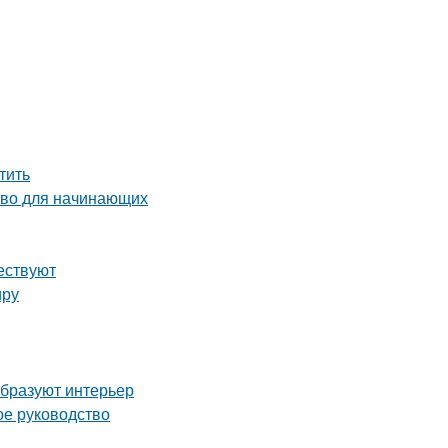
тить
тво для начинающих
ествуют
иру
образуют интерьер
ое руководство