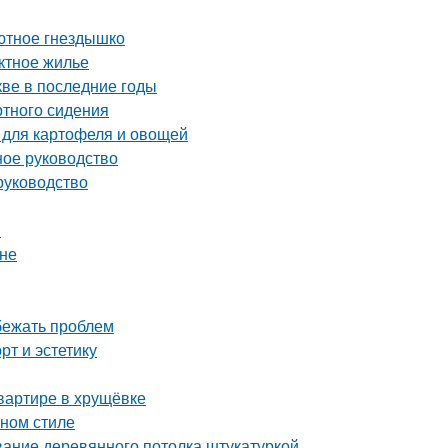
уютное гнездышко
ктное жилье
ве в последние годы
ртного сидения
 для картофеля и овощей
ое руководство
руководство
й
ене
збежать проблем
рт и эстетику
квартире в хрущёвке
ном стиле
ание деревянного потолка штукатуркой