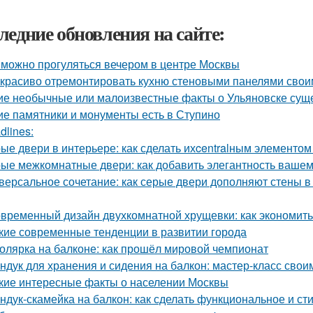
ледние обновления на сайте:
 можно прогуляться вечером в центре Москвы
 красиво отремонтировать кухню стеновыми панелями свои
ие необычные или малоизвестные факты о Ульяновске сущ
ие памятники и монументы есть в Ступино
dlines:
ые двери в интерьере: как сделать ихcentralным элементом
ые межкомнатные двери: как добавить элегантность вашем
версальное сочетание: как серые двери дополняют стены в
временный дизайн двухкомнатной хрущевки: как экономить 
кие современные тенденции в развитии города
олярка на балконе: как прошёл мировой чемпионат
ндук для хранения и сидения на балкон: мастер-класс свои
кие интересные факты о населении Москвы
ндук-скамейка на балкон: как сделать функциональное и с