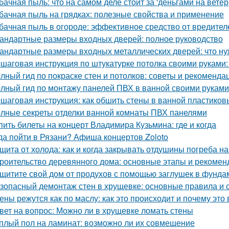
бачная пыль: что на самом деле стоит за 'деньгами на ветер
бачная пыль на грядках: полезные свойства и применение
бачная пыль в огороде: эффективное средство от вредител
андартные размеры входных дверей: полное руководство
андартные размеры входных металлических дверей: что ну
шаговая инструкция по штукатурке потолка своими руками:
лный гид по покраске стен и потолков: советы и рекоменда
лный гид по монтажу панелей ПВХ в ванной своими руками
шаговая инструкция: как обшить стены в ванной пластико
лные секреты отделки ванной комнаты ПВХ панелями
пить билеты на концерт Владимира Кузьмина: где и когда
да пойти в Рязани? Афиша концертов Zoloto
щита от холода: как и когда закрывать отдушины погреба на
роительство деревянного дома: основные этапы и рекомен
щитите свой дом от продухов с помощью заглушек в фунда
зопасный демонтаж стен в хрущевке: основные правила и 
ены режутся как по маслу: как это происходит и почему это
вет на вопрос: Можно ли в хрущевке ломать стены
плый пол на ламинат: возможно ли их совмещение