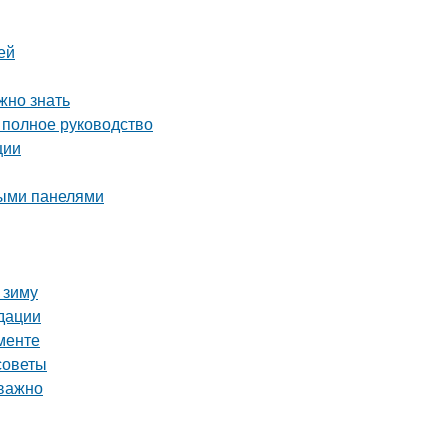
ей
жно знать
 полное руководство
ции
выми панелями
 зиму
дации
менте
советы
 важно