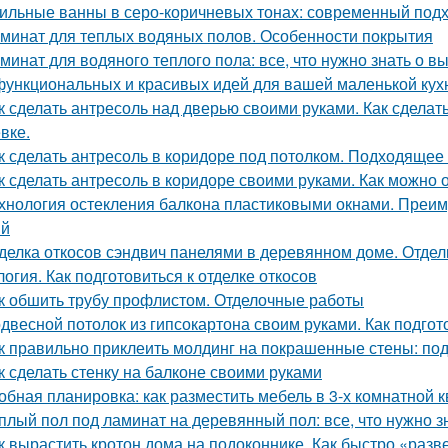
ильные ванны в серо-коричневых тонах: современный подхо
минат для теплых водяных полов. Особенности покрытия
минат для водяного теплого пола: все, что нужно знать о в
функциональных и красивых идей для вашей маленькой кух
к сделать антресоль над дверью своими руками. Как сделат
вке.
к сделать антресоль в коридоре под потолком. Подходящее
к сделать антресоль в коридоре своими руками. Как можно
хнология остекления балкона пластиковыми окнами. Преим
ий
делка откосов сэндвич панелями в деревянном доме. Отдел
логия. Как подготовиться к отделке откосов
к обшить трубу профлистом. Отделочные работы
двесной потолок из гипсокартона своим руками. Как подгот
к правильно приклеить молдинг на покрашенные стены: по
к сделать стенку на балконе своими руками
обная планировка: как разместить мебель в 3-х комнатной 
плый пол под ламинат на деревянный пол: все, что нужно з
к вырастить кротон дома на подоконнике. Как быстро «разв