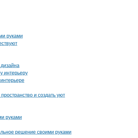
ми руками
ествуют
 дизайна
у интерьеру
 интерьере
пространство и создать уют
ми руками
тильное решение своими руками