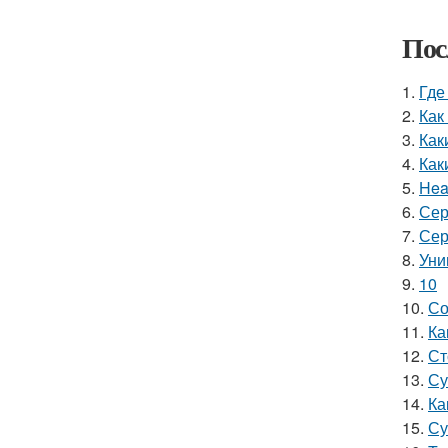
Пос
1.
Где
2.
Как
3.
Как
4.
Как
5.
Hea
6.
Сер
7.
Сер
8.
Уни
9.
10
10.
Со
11.
Ка
12.
Ст
13.
Су
14.
Ка
15.
Су