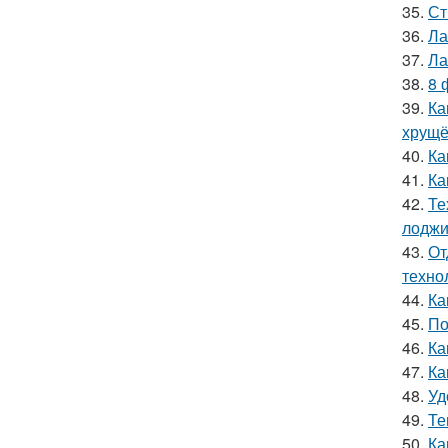
35.
Ст
36.
Ла
37.
Ла
38.
8 
39.
Ка
хрущё
40.
Ка
41.
Ка
42.
Те
лодж
43.
От
техно
44.
Ка
45.
По
46.
Ка
47.
Ка
48.
Уд
49.
Те
50.
Ка