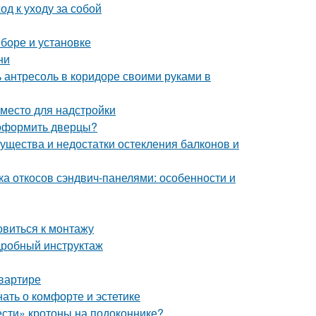
д к уходу за собой
ыборе и установке
ни
ь антресоль в коридоре своими руками в
 место для надстройки
 оформить дверцы?
ущества и недостатки остекления балконов и
ка откосов сэндвич-панелями: особенности и
овиться к монтажу
дробный инструктаж
квартире
нать о комфорте и эстетике
ести» кротоны на подоконнике?