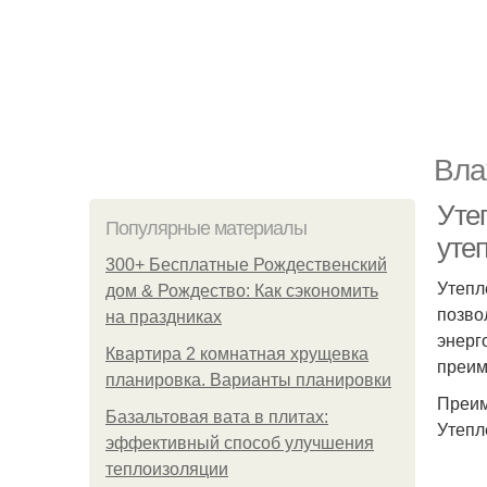
Вла
Уте
Популярные материалы
уте
300+ Бесплатные Рождественский
Утепл
дом & Рождество: Как сэкономить
позво
на праздниках
энерг
Квартира 2 комнатная хрущевка
преим
планировка. Варианты планировки
Преим
Базальтовая вата в плитах:
Утепл
эффективный способ улучшения
теплоизоляции