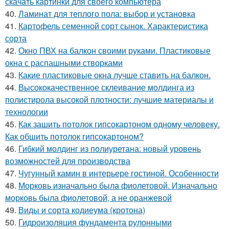
скачать картинки для своего компьютера
40.
Ламинат для теплого пола: выбор и установка
41.
Картофель семенной сорт сынок. Характеристика
сорта
42.
Окно ПВХ на балкон своими руками. Пластиковые
окна с распашными створками
43.
Какие пластиковые окна лучше ставить на балкон.
44.
Высококачественное склеивание молдинга из
полистирола высокой плотности: лучшие материалы и
технологии
45.
Как зашить потолок гипсокартоном одному человеку.
Как обшить потолок гипсокартоном?
46.
Гибкий молдинг из полиуретана: новый уровень
возможностей для производства
47.
Чугунный камин в интерьере гостиной. Особенности
48.
Морковь изначально была фиолетовой. Изначально
морковь была фиолетовой, а не оранжевой
49.
Виды и сорта кодиеума (кротона)
50.
Гидроизоляция фундамента рулонными