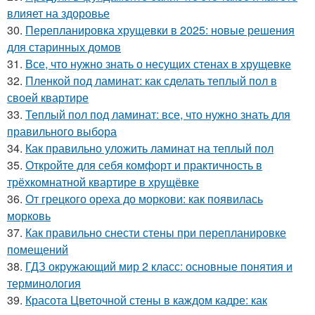
влияет на здоровье
30.
Перепланировка хрущевки в 2025: новые решения
для старинных домов
31.
Все, что нужно знать о несущих стенах в хрущевке
32.
Пленкой под ламинат: как сделать теплый пол в
своей квартире
33.
Теплый пол под ламинат: все, что нужно знать для
правильного выбора
34.
Как правильно уложить ламинат на теплый пол
35.
Откройте для себя комфорт и практичность в
трёхкомнатной квартире в хрущёвке
36.
От грецкого ореха до моркови: как появилась
морковь
37.
Как правильно снести стены при перепланировке
помещений
38.
ГДЗ окружающий мир 2 класс: основные понятия и
терминология
39.
Красота Цветочной стены в каждом кадре: как