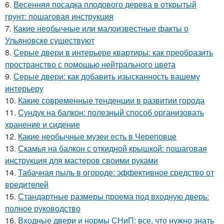
6.
Весенняя посадка плодового дерева в открытый
грунт: пошаговая инструкция
7.
Какие необычные или малоизвестные факты о
Ульяновске существуют
8.
Серые двери в интерьере квартиры: как преобразить
пространство с помощью нейтрального цвета
9.
Серые двери: как добавить изысканность вашему
интерьеру
10.
Какие современные тенденции в развитии города
11.
Сундук на балкон: полезный способ организовать
хранение и сидение
12.
Какие необычные музеи есть в Череповце
13.
Скамья на балкон с откидной крышкой: пошаговая
инструкция для мастеров своими руками
14.
Табачная пыль в огороде: эффективное средство от
вредителей
15.
Стандартные размеры проема под входную дверь:
полное руководство
16.
Входные двери и нормы СНиП: все, что нужно знать