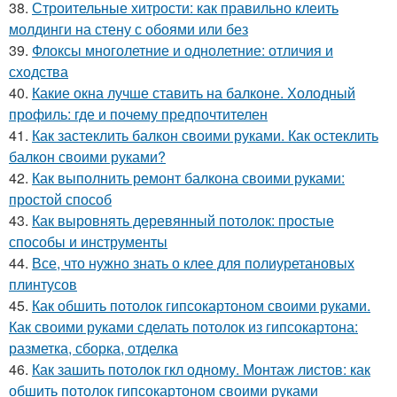
38.
Строительные хитрости: как правильно клеить
молдинги на стену с обоями или без
39.
Флоксы многолетние и однолетние: отличия и
сходства
40.
Какие окна лучше ставить на балконе. Холодный
профиль: где и почему предпочтителен
41.
Как застеклить балкон своими руками. Как остеклить
балкон своими руками?
42.
Как выполнить ремонт балкона своими руками:
простой способ
43.
Как выровнять деревянный потолок: простые
способы и инструменты
44.
Все, что нужно знать о клее для полиуретановых
плинтусов
45.
Как обшить потолок гипсокартоном своими руками.
Как своими руками сделать потолок из гипсокартона:
разметка, сборка, отделка
46.
Как зашить потолок гкл одному. Монтаж листов: как
обшить потолок гипсокартоном своими руками