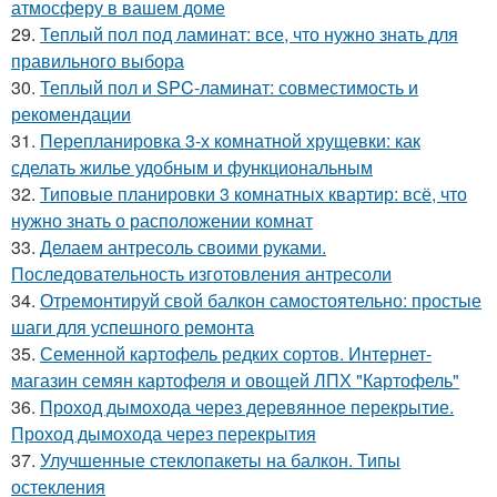
атмосферу в вашем доме
29.
Теплый пол под ламинат: все, что нужно знать для
правильного выбора
30.
Теплый пол и SPC-ламинат: совместимость и
рекомендации
31.
Перепланировка 3-х комнатной хрущевки: как
сделать жилье удобным и функциональным
32.
Типовые планировки 3 комнатных квартир: всё, что
нужно знать о расположении комнат
33.
Делаем антресоль своими руками.
Последовательность изготовления антресоли
34.
Отремонтируй свой балкон самостоятельно: простые
шаги для успешного ремонта
35.
Семенной картофель редких сортов. Интернет-
магазин семян картофеля и овощей ЛПХ "Картофель"
36.
Проход дымохода через деревянное перекрытие.
Проход дымохода через перекрытия
37.
Улучшенные стеклопакеты на балкон. Типы
остекления