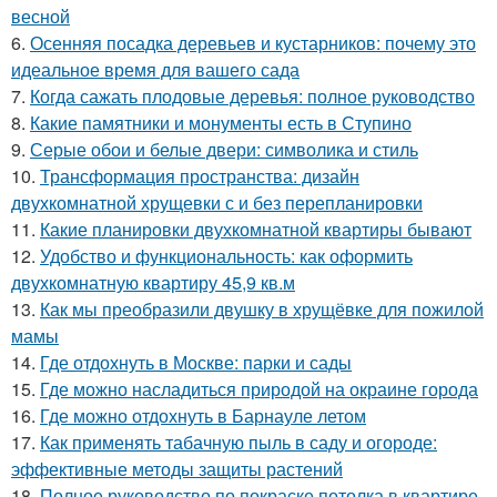
весной
6.
Осенняя посадка деревьев и кустарников: почему это
идеальное время для вашего сада
7.
Когда сажать плодовые деревья: полное руководство
8.
Какие памятники и монументы есть в Ступино
9.
Серые обои и белые двери: символика и стиль
10.
Трансформация пространства: дизайн
двухкомнатной хрущевки с и без перепланировки
11.
Какие планировки двухкомнатной квартиры бывают
12.
Удобство и функциональность: как оформить
двухкомнатную квартиру 45,9 кв.м
13.
Как мы преобразили двушку в хрущёвке для пожилой
мамы
14.
Где отдохнуть в Москве: парки и сады
15.
Где можно насладиться природой на окраине города
16.
Где можно отдохнуть в Барнауле летом
17.
Как применять табачную пыль в саду и огороде:
эффективные методы защиты растений
18.
Полное руководство по покраске потолка в квартире