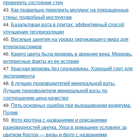
проверить состояние стен
43.
Как правильно приклеить молдинг на покрашенные
стены: подробный инструктаж
44.
Базальтовая вата в плитах: эффективный способ
улучшения теплоизоляции
45.
Веселые занятия на уроках окружающего мира для
второклассников
46.
Какого цвета была морковь в древние века. Морковь,
интересные факты из ее истории
47.
Красная морковь без сердцевины. Хороший сорт для
эксперимента
48.
8 лучших производителей минеральной ваты.
Лучшие производители минеральной ваты по
соотношению цена-качество
49.
Пять основных ошибок при выращивании кодиеума.
Полив
50.
Фото кротона с названиями и описаниями
разновидностей цветка. Уход в домашних условиях за
цветком Кротон — виды и фото с названиями