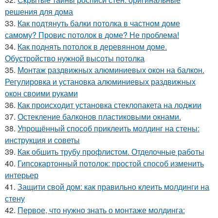
решения для дома
33.
Как подтянуть балки потолка в частном доме
самому? Провис потолок в доме? Не проблема!
34.
Как поднять потолок в деревянном доме.
Обустройство нужной высоты потолка
35.
Монтаж раздвижных алюминиевых окон на балкон.
Регулировка и установка алюминиевых раздвижных
окон своими руками
36.
Как происходит установка стеклопакета на лоджии
37.
Остекление балконов пластиковыми окнами.
38.
Упрощённый способ приклеить молдинг на стены:
инструкция и советы
39.
Как обшить трубу профлистом. Отделочные работы
40.
Гипсокартонный потолок: простой способ изменить
интерьер
41.
Защити свой дом: как правильно клеить молдинги на
стену
42.
Первое, что нужно знать о монтаже молдинга: