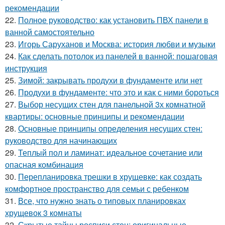
рекомендации
22.
Полное руководство: как установить ПВХ панели в
ванной самостоятельно
23.
Игорь Саруханов и Москва: история любви и музыки
24.
Как сделать потолок из панелей в ванной: пошаговая
инструкция
25.
Зимой: закрывать продухи в фундаменте или нет
26.
Продухи в фундаменте: что это и как с ними бороться
27.
Выбор несущих стен для панельной 3х комнатной
квартиры: основные принципы и рекомендации
28.
Основные принципы определения несущих стен:
руководство для начинающих
29.
Теплый пол и ламинат: идеальное сочетание или
опасная комбинация
30.
Перепланировка трешки в хрущевке: как создать
комфортное пространство для семьи с ребенком
31.
Все, что нужно знать о типовых планировках
хрущевок 3 комнаты
32.
Скрытые тайны росписи стен: оригинальные