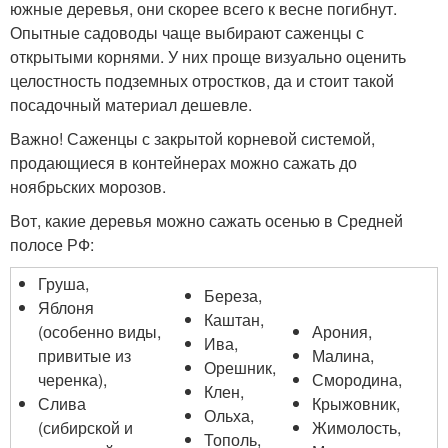
южные деревья, они скорее всего к весне погибнут.
Опытные садоводы чаще выбирают саженцы с
открытыми корнями. У них проще визуально оценить
целостность подземных отростков, да и стоит такой
посадочный материал дешевле.
Важно! Саженцы с закрытой корневой системой,
продающиеся в контейнерах можно сажать до
ноябрьских морозов.
Вот, какие деревья можно сажать осенью в Средней
полосе РФ:
Груша,
Береза,
Яблоня
Каштан,
(особенно виды,
Арония,
Ива,
привитые из
Малина,
Орешник,
черенка),
Смородина,
Клен,
Слива
Крыжовник,
Ольха,
(сибирской и
Жимолость,
Тополь,