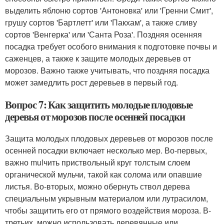
выделить яблоню сортов 'Антоновка' или 'Гренни Смит',
грушу сортов 'Бартлетт' или 'Пакхам', а также сливу
сортов 'Венгерка' или 'Санта Роза'. Поздняя осенняя
посадка требует особого внимания к подготовке почвы и
саженцев, а также к защите молодых деревьев от
морозов. Важно также учитывать, что поздняя посадка
может замедлить рост деревьев в первый год.
Вопрос 7: Как защитить молодые плодовые
деревья от морозов после осенней посадки
Защита молодых плодовых деревьев от морозов после
осенней посадки включает несколько мер. Во-первых,
важно mulчить приствольный круг толстым слоем
органической мульчи, такой как солома или опавшие
листья. Во-вторых, можно обернуть ствол дерева
специальным укрывным материалом или лутрасилом,
чтобы защитить его от прямого воздействия мороза. В-
третьих, можно использовать деревянные или