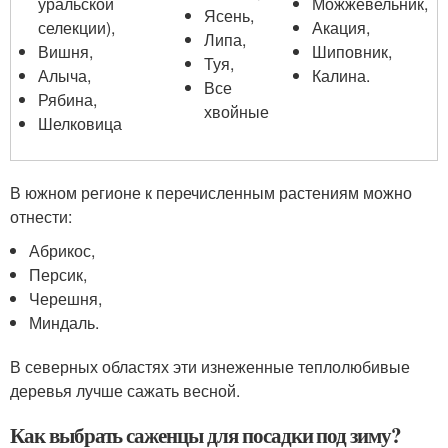
уральской
Можжевельник,
Ясень,
селекции),
Акация,
Липа,
Вишня,
Шиповник,
Туя,
Алыча,
Калина.
Все
Рябина,
хвойные
Шелковица
В южном регионе к перечисленным растениям можно
отнести:
Абрикос,
Персик,
Черешня,
Миндаль.
В северных областях эти изнеженные теплолюбивые
деревья лучше сажать весной.
Как выбрать саженцы для посадки под зиму?