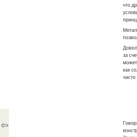
что д
услов
принц
Метал
позво
Довол
за сч
может
как с
часто
⇦
Говор
конст