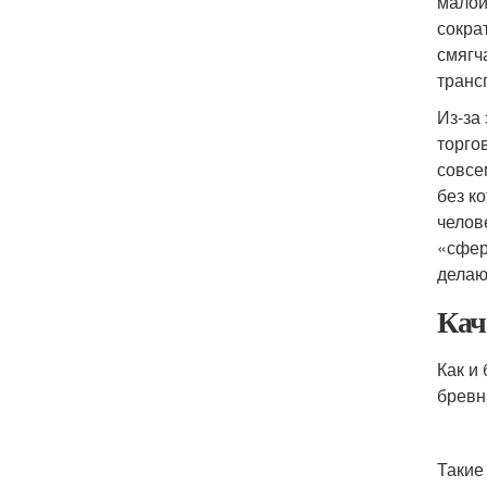
малой
сокра
смягч
транс
Из-за
торго
совсе
без к
челов
«сфер
делаю
Кач
Как и
бревн
Такие