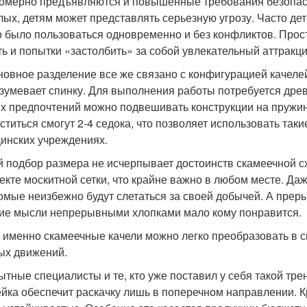
омерно предъявляются и повышенные требования безопасно
лых, детям может представлять серьезную угрозу. Часто де
 было пользоваться одновременно и без конфликтов. Про
ть и попытки «застолбить» за собой увлекательный аттракци
новное разделение все же связано с конфигурацией качел
зумевает спинку. Для выполнения работы потребуется древ
х предпочтений можно подвешивать конструкции на пружин
ститься смогут 2-4 седока, что позволяет использовать таки
инских учреждениях.
й подбор размера не исчерпывает достоинств скамеечной с
екте москитной сетки, что крайне важно в любом месте. Да
омые неизбежно будут слетаться за своей добычей. А прер
ие мысли непрерывными хлопками мало кому понравится.
 именно скамеечные качели можно легко преобразовать в с
ых движений.
ытные специалисты и те, кто уже поставил у себя такой тр
йка обеспечит раскачку лишь в поперечном направлении. Кр