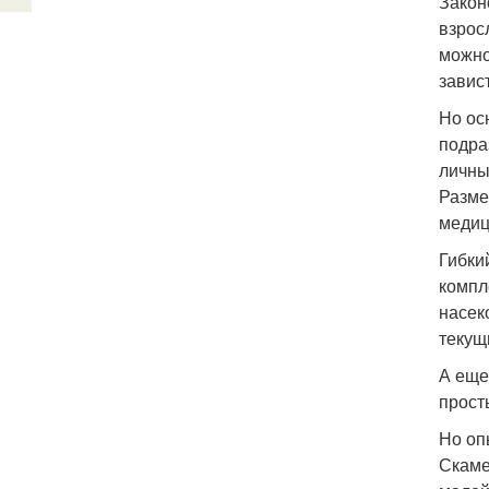
Закон
взрос
можно
завис
Но ос
подра
личны
Разме
медиц
Гибки
компл
насек
текущ
А еще
прост
Но оп
Скаме