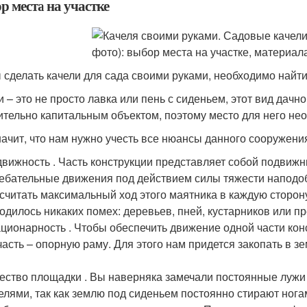
р места на участке
 сделать качели для сада своими руками, необходимо найт
и – это не просто лавка или пень с сиденьем, этот вид дач
ительно капитальным объектом, поэтому место для него не
начит, что нам нужно учесть все нюансы данного сооружения
вижность . Часть конструкции представляет собой подви
ебательные движения под действием силы тяжести наподо
считать максимальный ход этого маятника в каждую сторону
одилось никаких помех: деревьев, пней, кустарников или п
ционарность . Чтобы обеспечить движение одной части кон
часть – опорную раму. Для этого нам придется закопать в з
ество площадки . Вы наверняка замечали постоянные лужи
елями, так как землю под сиденьем постоянно стирают нога