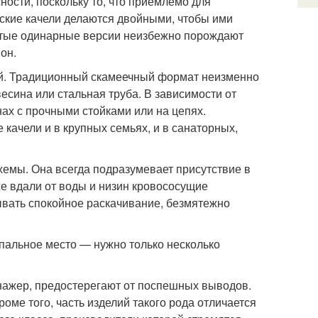
сти, поскольку то, что приемлемо для
тские качели делаются двойными, чтобы ими
стые одинарные версии неизбежно порождают
он.
ей. Традиционный скамеечный формат неизменно
есина или стальная труба. В зависимости от
ах с прочными стойками или на цепях.
е качели и в крупных семьях, и в санаторных,
хемы. Она всегда подразумевает присутствие в
же вдали от воды и низин кровососущие
ывать спокойное раскачивание, безмятежно
пальное место — нужно только несколько
енажер, предостерегают от поспешных выводов.
оме того, часть изделий такого рода отличается