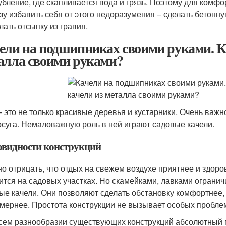
убление, где скапливается вода и грязь. Поэтому для комф
зу избавить себя от этого недоразумения – сделать бетонну
лать отсыпку из гравия.
ели на подшипниках своими руками. Ка
алла своими руками?
 это не только красивые деревья и кустарники. Очень важ
осуга. Немаловажную роль в ней играют садовые качели.
овидности конструкций
о отрицать, что отдых на свежем воздухе приятнее и здорове
ится на садовых участках. Но скамейками, лавками ограни
ые качели. Они позволяют сделать обстановку комфортнее,
мернее. Простота конструкции не вызывает особых проблем
сем разнообразии существующих конструкций абсолютный пр