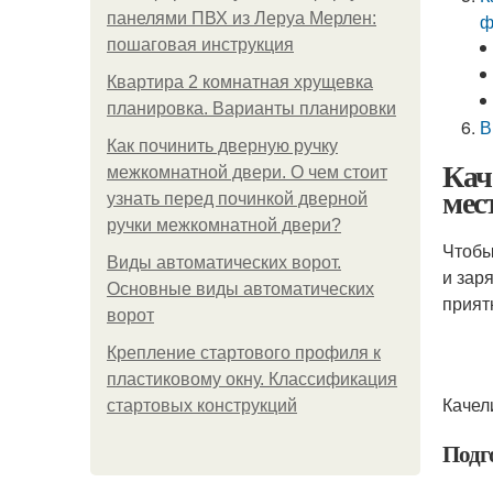
панелями ПВХ из Леруа Мерлен:
ф
пошаговая инструкция
Квартира 2 комнатная хрущевка
планировка. Варианты планировки
В
Как починить дверную ручку
Кач
межкомнатной двери. О чем стоит
мес
узнать перед починкой дверной
ручки межкомнатной двери?
Чтобы
Виды автоматических ворот.
и зар
Основные виды автоматических
прият
ворот
Крепление стартового профиля к
пластиковому окну. Классификация
Качел
стартовых конструкций
Подг