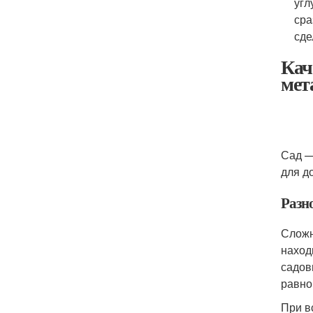
угл
сра
сде
Кач
мет
Сад —
для д
Разн
Сложн
наход
садов
равно
При в