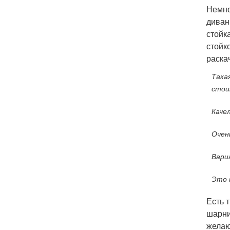
Немно
диван
стойк
стойк
раска
Така
стои
Каче
Очен
Вари
Это 
Есть 
шарни
желаю