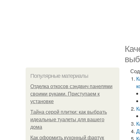
Кач
выб
Сод
Популярные материалы
К
к
Отделка откосов сэндвич панелями
своими руками. Приступаем к
установке
К
Тайна серой плитки: как выбрать
идеальные туалеты для вашего
К
дома
Д
Как оформить кухонный фартук
К