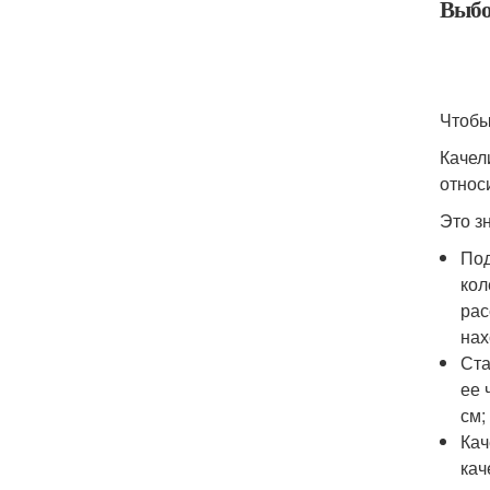
Выбо
Чтобы
Качел
относ
Это з
Под
кол
рас
нах
Ста
ее 
см;
Кач
кач