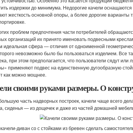
 устойчивостью. Особенно это касается продукции бюджетно
тить издержки до минимума. Недорогие качели оснащаются
ают жесткость основной опоры, а более дорогие варианты т
портировке.
 этих проблем предпочтения части потребителей обращаютс
вых организаций их принято именовать подвесными креслам
м идеальная сфера — отличия от одноименной геометричес
оторого невозможно было бы пользоваться изделием. Все та
ека, при этом предполагается, что пользователи сядут или 
ы» применяют подвес на единственную дугообразную стойк
т как можно мощнее.
ели своими руками размеры. О констр
 большую часть надворных построек, качели чаще всего дела
а, сиденья — из дощечек и даже из частей домашней мебел
 качели-диван со с стойками из бревен сделать самостоятел