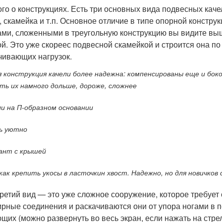
го о конструкциях. Есть три основных вида подвесных каче
, скамейка и т.п. Основное отличие в типе опорной констру
ами, сложенными в треугольную конструкцию вы видите выш
ой. Это уже скореес подвесной скамейкой и строится она по 
чивающих нагрузок.
я конструкция качели более надежна: компенсированы еще и боко
ть их намного дольше, дороже, сложнее
ли на П-образном основании
ь уютно
ант с крышей
как крепить укосы в ласточкин хвост. Надежно, но для новичков
третий вид — это уже сложное сооружение, которое требуе
рные соединения и раскачиваются они от упора ногами в п
щих (можно развернуть во весь экран, если нажать на стрел