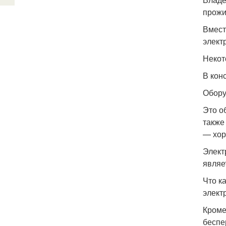
прожи
Вмест
элект
Некот
В кон
Обору
Это о
также
— хор
Элект
являе
Что к
элект
Кроме
беспе