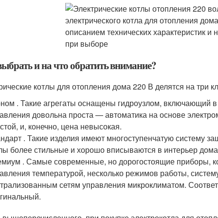
выбрать и на что обратить внимание?
рические котлы для отопления дома 220 В делятся на три кл
ном . Такие агрегаты оснащены гидроузлом, включающий в
авления довольна проста — автоматика на основе электро
стой, и, конечно, цена невысокая.
ндарт . Такие изделия имеют многоступенчатую систему за
лы более стильные и хорошо вписываются в интерьер дома.
миум . Самые современные, но дорогостоящие приборы, к
авления температурой, несколько режимов работы, систем
трализованным сетям управления микроклиматом. Соответс
гинальный.
 вышеперечисленного, при покупке электрокотла для отопле