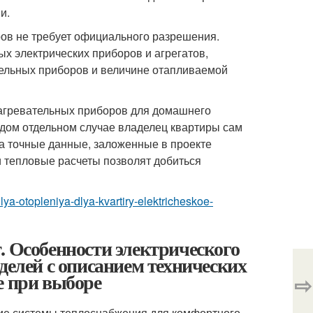
и.
ров не требует официального разрешения.
х электрических приборов и агрегатов,
тельных приборов и величине отапливаемой
нагревательных приборов для домашнего
дом отдельном случае владелец квартиры сам
а точные данные, заложенные в проекте
 тепловые расчеты позволят добиться
-dlya-otopleniya-dlya-kvartiry-elektricheskoe-
. Особенности электрического
делей с описанием технических
е при выборе
⇨
ние системы теплоснабжения для комфортного