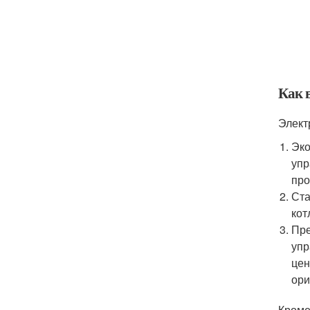
Как 
Элект
Эко
упр
про
Ста
кот
Пре
упр
цен
ори
Кроме