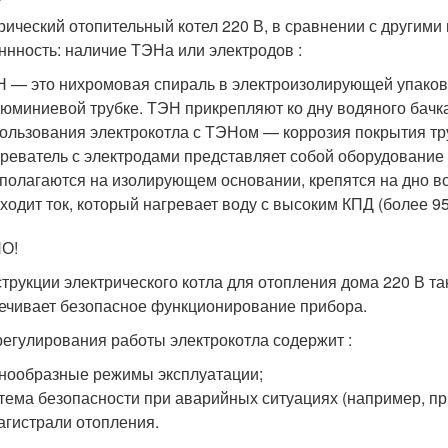
рический отопительный котел 220 В, в сравнении с други
ннность: наличие ТЭНа или электродов :
 — это нихромовая спираль в электроизолирующей упаков
юминиевой трубке. ТЭН прикрепляют ко дну водяного бачк
ользования электрокотла с ТЭНом — коррозия покрытия тр
реватель с электродами представляет собой оборудование 
полагаются на изолирующем основании, крепятся на дно в
ходит ток, который нагревает воду с высоким КПД (более 9
О!
струкции электрического котла для отопления дома 220 В т
ечивает безопасное функционирование прибора.
регулирования работы электрокотла содержит :
нообразные режимы эксплуатации;
тема безопасности при аварийных ситуациях (например, п
агистрали отопления.