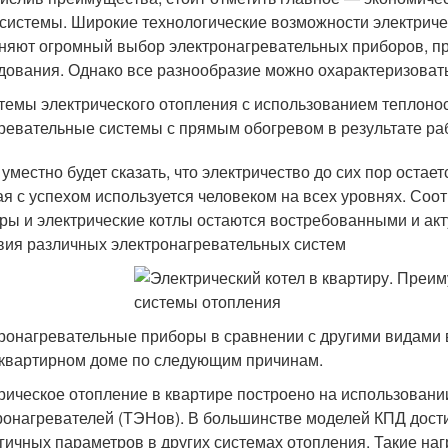
 системы. Широкие технологические возможности электриче
няют огромный выбор электронагревательных приборов, пр
дования. Однако все разнообразие можно охарактеризоват
темы электрического отопления с использованием теплоно
ревательные системы с прямым обогревом в результате раб
 уместно будет сказать, что электричество до сих пор остае
ая с успехом используется человеком на всех уровнях. Со
ры и электрические котлы остаются востребованными и ак
вия различных электронагревательных систем
ронагревательные приборы в сравнении с другими видами 
квартирном доме по следующим причинам.
рическое отопление в квартире построено на использовани
ронагревателей (ТЭНов). В большинстве моделей КПД дости
гичных параметров в других системах отопления. Такие н