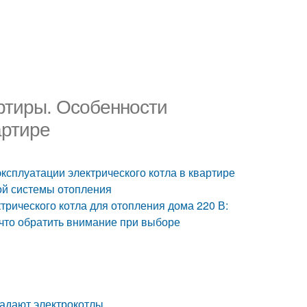
артиры. Особенности
артире
ксплуатации электрического котла в квартире
ой системы отопления
трического котла для отопления дома 220 В:
 что обратить внимание при выборе
В
ладают электрокотлы