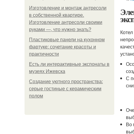
Изготовление и монтаж антресоли
Эле
в собственной квартире.
экс
Изготовление антресоли своими
руками —, что нужно знать?
Котел
непро
Пластиковые панели на кухонном
качес
фартуке: сочетание красоты и
устан
практичности
Осо
Есть ли интерактивные экспонаты в
соз
музеях Ижевска
С п
Создание уютного пространства:
сни
серые гостиные с керамическим
полом
Оче
выб
Во 
выб