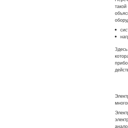
такой
объяс
обору
сис
наг
Здесь
котор
прибо
дейст
Элект
много
Элект
элект
анало