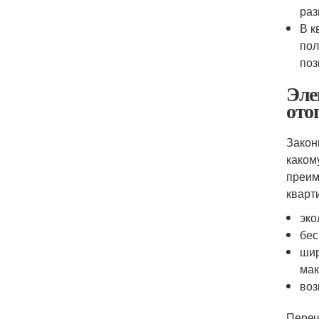
раз
В к
пол
поз
Эле
ото
Закон
каком
преим
кварт
эко
бес
шир
мак
воз
Переч