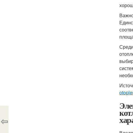
хорош
Важно
Единс
соотв
площа
Среди
отопл
выбир
систе
необх
Источ
otople
Эле
кот
хар
⇦
Владе