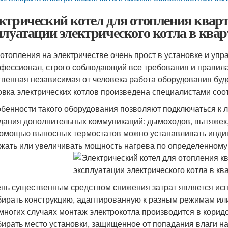
ктрический котел для отопления квар
плуатации электрического котла в ква
 отопления на электричестве очень прост в установке и уп
фессионал, строго соблюдающий все требования и правила 
твенная независимая от человека работа оборудования буде
овка электрических котлов произведена специалистами со
бенности такого оборудования позволяют подключаться к 
дания дополнительных коммуникаций: дымоходов, вытяжек, 
омощью выносных термостатов можно устанавливать индив
жать или увеличивать мощность нагрева по определенному
нь существенным средством снижения затрат является исп
ирать конструкцию, адаптированную к разным режимам или
многих случаях монтаж электрокотла производится в коридо
ирать место установки, защищенное от попадания влаги на 