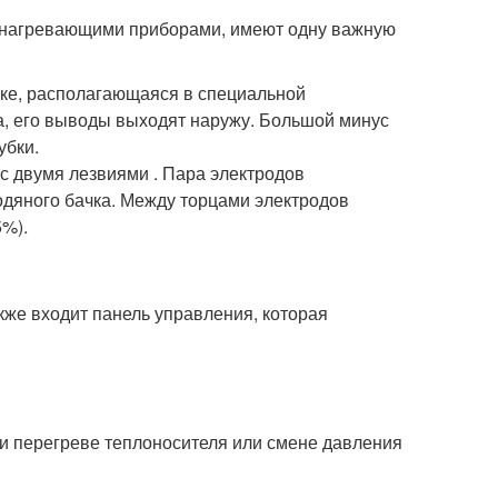
ми нагревающими приборами, имеют одну важную
ке, располагающаяся в специальной
а, его выводы выходят наружу. Большой минус
убки.
с двумя лезвиями . Пара электродов
одяного бачка. Между торцами электродов
5%).
акже входит панель управления, которая
ри перегреве теплоносителя или смене давления