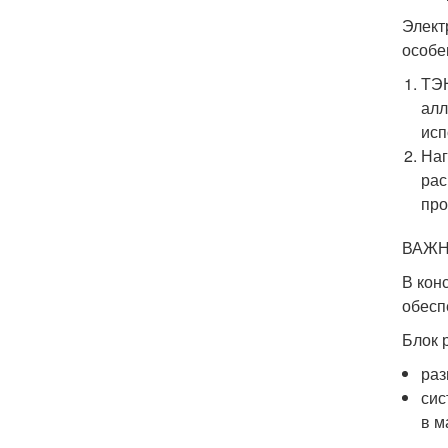
Элект
особе
ТЭН
алл
исп
Наг
рас
про
ВАЖН
В кон
обесп
Блок 
раз
сис
в м