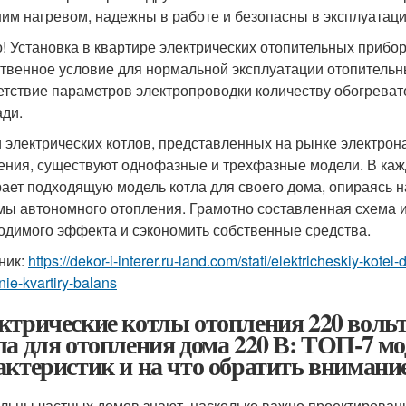
им нагревом, надежны в работе и безопасны в эксплуатаци
! Установка в квартире электрических отопительных прибо
твенное условие для нормальной эксплуатации отопительны
етствие параметров электропроводки количеству обогрева
ди.
 электрических котлов, представленных на рынке электро
ения, существуют однофазные и трехфазные модели. В каж
ает подходящую модель котла для своего дома, опираясь н
мы автономного отопления. Грамотно составленная схема и
одимого эффекта и сэкономить собственные средства.
ник:
https://dekor-i-interer.ru-land.com/stati/elektricheskiy-kotel
nie-kvartiry-balans
ктрические котлы отопления 220 вольт
ла для отопления дома 220 В: ТОП-7 мо
актеристик и на что обратить внимани
льцы частных домов знают, насколько важно проектирова