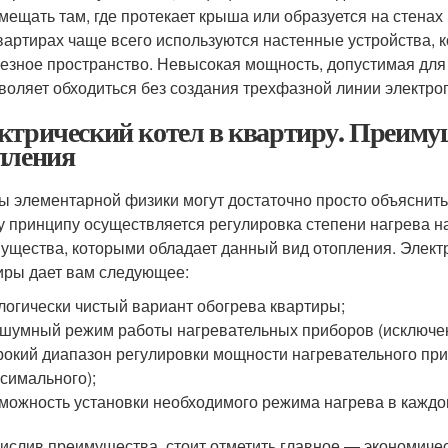
мещать там, где протекает крыша или образуется на стенах
вартирах чаще всего используются настенные устройства, 
езное пространство. Невысокая мощность, допустимая для 
воляет обходиться без создания трехфазной линии электро
ктрический котел в квартиру. Преиму
пления
ы элементарной физики могут достаточно просто объяснить,
у принципу осуществляется регулировка степени нагрева н
ущества, которыми обладает данный вид отопления. Электр
иры дает вам следующее:
логически чистый вариант обогрева квартиры;
шумный режим работы нагревательных приборов (исключе
окий диапазон регулировки мощности нагревательного при
симального);
можность установки необходимого режима нагрева в кажд
ислив преимущества, стоит отметить главное — экономиче