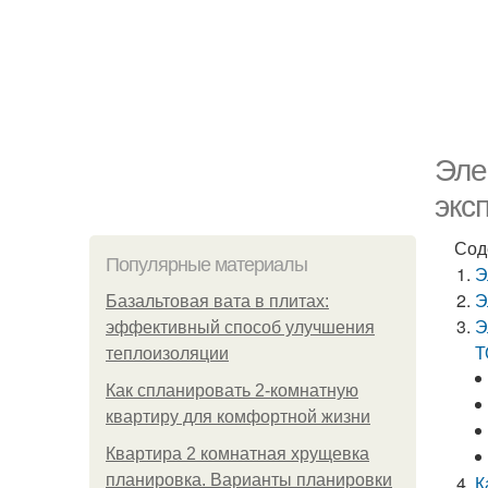
Эле
экс
Сод
Популярные материалы
Э
Э
Базальтовая вата в плитах:
Э
эффективный способ улучшения
Т
теплоизоляции
Как спланировать 2-комнатную
квартиру для комфортной жизни
Квартира 2 комнатная хрущевка
планировка. Варианты планировки
К