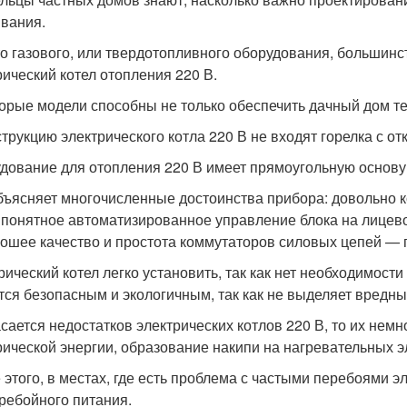
вания.
о газового, или твердотопливного оборудования, большинс
рический котел отопления 220 В.
орые модели способны не только обеспечить дачный дом теп
струкцию электрического котла 220 В не входят горелка с о
дование для отопления 220 В имеет прямоугольную основу 
бъясняет многочисленные достоинства прибора: довольно к
 понятное автоматизированное управление блока на лицево
ошее качество и простота коммутаторов силовых цепей — п
рический котел легко установить, так как нет необходимости
тся безопасным и экологичным, так как не выделяет вредны
асается недостатков электрических котлов 220 В, то их нем
рической энергии, образование накипи на нагревательных э
 этого, в местах, где есть проблема с частыми перебоями э
ребойного питания.