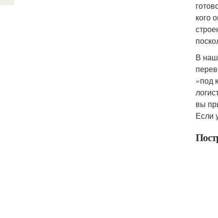
готов
кого 
строе
поско
В наш
перев
«под 
логис
вы пр
Если 
Пост