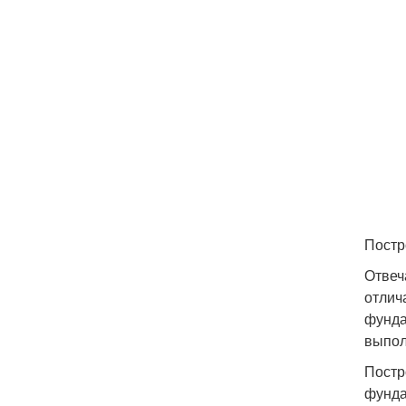
Постр
Отвеч
отлич
фунда
выпол
Постр
фунда