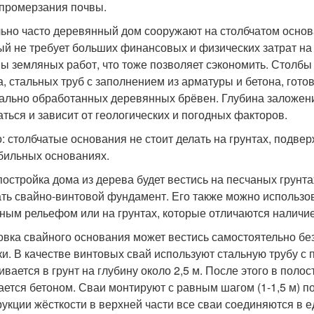
 промерзания почвы.
ьно часто деревянный дом сооружают на столбчатом осно
ый не требует больших финансовых и физических затрат на
ы земляных работ, что тоже позволяет сэкономить. Столбы
а, стальных труб с заполнением из арматуры и бетона, гото
ально обработанных деревянных брёвен. Глубина заложени
аться и зависит от геологических и погодных факторов.
: столбчатые основания не стоит делать на грунтах, подве
бильных основаниях.
постройка дома из дерева будет вестись на песчаных грунта
ть свайно-винтовой фундамент. Его также можно использова
ным рельефом или на грунтах, которые отличаются наличи
овка свайного основания может вестись самостоятельно б
ки. В качестве винтовых свай используют стальную трубу с
ивается в грунт на глубину около 2,5 м. После этого в поло
ается бетоном. Сваи монтируют с равным шагом (1-1,5 м) 
рукции жёсткости в верхней части все сваи соединяются в 