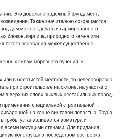
вании. Это довольно надёжный фундамент,
 возведение. Также значительно сокращаются
 под дом можно сделать из армированного
вых блоков, кирпича, природного камня или
я такого основания может существенно
рженных силам морозного пучения, и
х или в болотистой местности, то целесообразно
ть при строительстве на склоне, на участке с
ем в верхних слоях рыхлых нестабильных пород.
ез применения специальной строительной
 приваренной на конце винтовой лопастью. Труба
сть трубы устанавливается арматура и
под всеми несущими стенами. Для придания
единую конструкцию посредством ростверка.