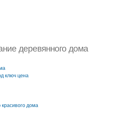
ание деревянного дома
ома
од ключ цена
о красивого дома