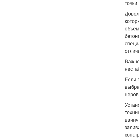
точки
Довол
котор
объём
бетон
специ
отлич
Важно
неста
Если 
выбра
неров
Устан
техни
ввинч
залив
конст