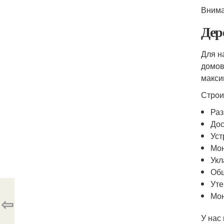
Внима
Дер
Для н
домов
макси
Строи
Раз
Дос
Уст
Мон
Укл
Обш
Уте
Мон
⇦
У нас