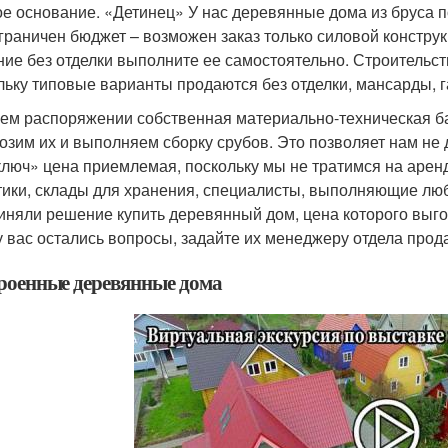
ое основание. «Детинец» У нас деревянные дома из бруса п
ограничен бюджет – возможен заказ только силовой конструк
ние без отделки выполните ее самостоятельно. Строительс
льку типовые варианты продаются без отделки, мансарды, га
ем распоряжении собственная материально-техническая ба
озим их и выполняем сборку срубов. Это позволяет нам не 
ключ» цена приемлемая, поскольку мы не тратимся на аренд
тики, склады для хранения, специалисты, выполняющие лю
иняли решение купить деревянный дом, цена которого выго
у вас остались вопросы, задайте их менеджеру отдела прод
роенные деревянные дома