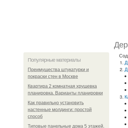
Дер
Сод
Популярные материалы
Д
Д
Преимущества штукатурки и
покраски стен в Москве
Квартира 2 комнатная хрущевка
планировка. Варианты планировки
К
Как правильно установить
настенные молдинги: простой
способ
Типовые панельные дома 5 этажей.