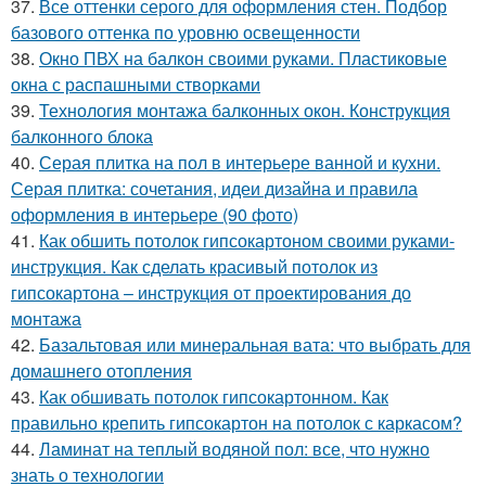
37.
Все оттенки серого для оформления стен. Подбор
базового оттенка по уровню освещенности
38.
Окно ПВХ на балкон своими руками. Пластиковые
окна с распашными створками
39.
Технология монтажа балконных окон. Конструкция
балконного блока
40.
Серая плитка на пол в интерьере ванной и кухни.
Серая плитка: сочетания, идеи дизайна и правила
оформления в интерьере (90 фото)
41.
Как обшить потолок гипсокартоном своими руками-
инструкция. Как сделать красивый потолок из
гипсокартона – инструкция от проектирования до
монтажа
42.
Базальтовая или минеральная вата: что выбрать для
домашнего отопления
43.
Как обшивать потолок гипсокартонном. Как
правильно крепить гипсокартон на потолок с каркасом?
44.
Ламинат на теплый водяной пол: все, что нужно
знать о технологии