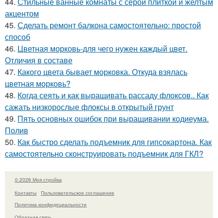
44.
Стильные ванные комнаты с серой плиткой и желтым
акцентом
45.
Сделать ремонт балкона самостоятельно: простой
способ
46.
Цветная морковь-для чего нужен каждый цвет.
Отличия в составе
47.
Какого цвета бывает морковка. Откуда взялась
цветная морковь?
48.
Когда сеять и как выращивать рассаду флоксов.. Как
сажать низкорослые флоксы в открытый грунт
49.
Пять основных ошибок при выращивании кодиеума.
Полив
50.
Как быстро сделать подъемник для гипсокартона. Как
самостоятельно сконструировать подъемник для ГКЛ?
© 2026 Моя стройка
Контакты
Пользовательское соглашение
Политика конфидециальности
Обратная связь