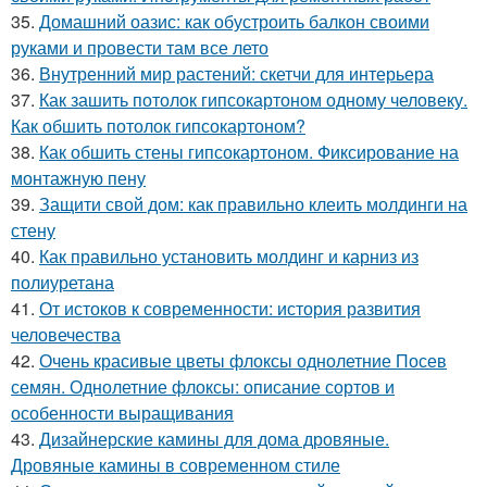
35.
Домашний оазис: как обустроить балкон своими
руками и провести там все лето
36.
Внутренний мир растений: скетчи для интерьера
37.
Как зашить потолок гипсокартоном одному человеку.
Как обшить потолок гипсокартоном?
38.
Как обшить стены гипсокартоном. Фиксирование на
монтажную пену
39.
Защити свой дом: как правильно клеить молдинги на
стену
40.
Как правильно установить молдинг и карниз из
полиуретана
41.
От истоков к современности: история развития
человечества
42.
Очень красивые цветы флоксы однолетние Посев
семян. Однолетние флоксы: описание сортов и
особенности выращивания
43.
Дизайнерские камины для дома дровяные.
Дровяные камины в современном стиле