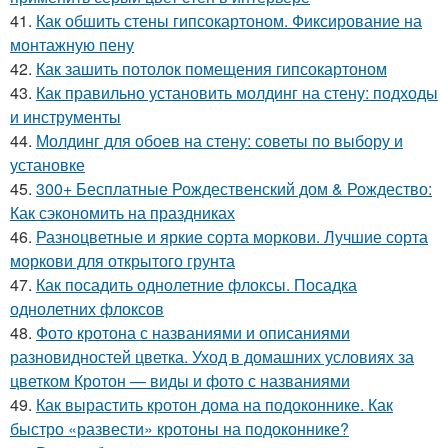
41.
Как обшить стены гипсокартоном. Фиксирование на
монтажную пену
42.
Как зашить потолок помещения гипсокартоном
43.
Как правильно установить молдинг на стену: подходы
и инструменты
44.
Молдинг для обоев на стену: советы по выбору и
установке
45.
300+ Бесплатные Рождественский дом & Рождество:
Как сэкономить на праздниках
46.
Разноцветные и яркие сорта моркови. Лучшие сорта
моркови для открытого грунта
47.
Как посадить однолетние флоксы. Посадка
однолетних флоксов
48.
Фото кротона с названиями и описаниями
разновидностей цветка. Уход в домашних условиях за
цветком Кротон — виды и фото с названиями
49.
Как вырастить кротон дома на подоконнике. Как
быстро «развести» кротоны на подоконнике?