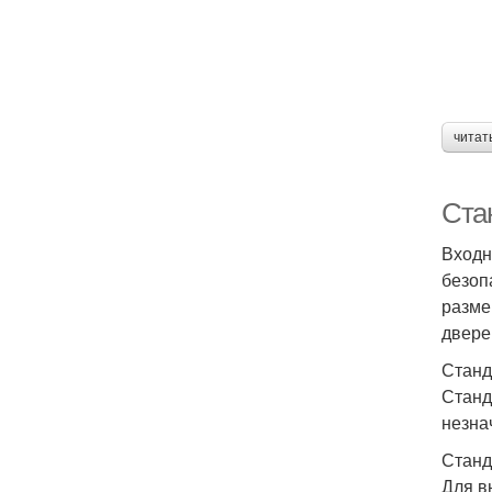
читат
Ста
Входн
безоп
разме
двере
Станд
Станд
незна
Станд
Для в