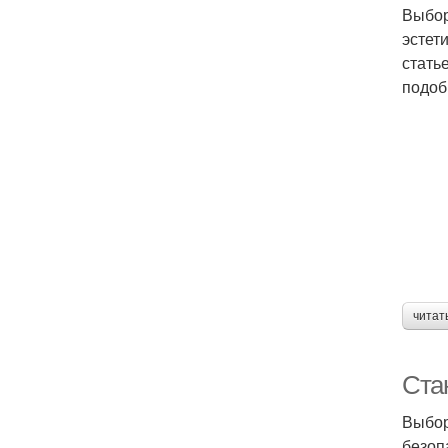
Выбор
эстет
стать
подоб
читат
Ста
Выбор
безоп