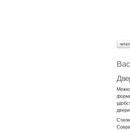
читат
Вас
Две
Межко
форми
удобс
двери
Стили
Совре