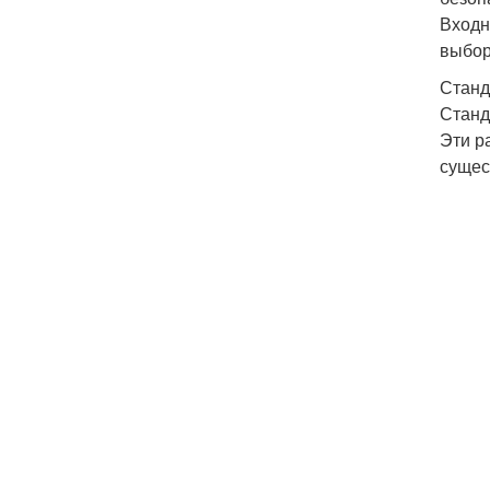
Входн
выбор
Станд
Станд
Эти р
сущес