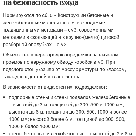
на безопасность входа
Нормируются по сб. 6 « Конструкции бетонные и
железобетонные монолитные »: возводимые
традиционными методами – см
3
, современ­ными
методами в скользящей и в крупно-(мелко)щитовой
разборной опалубках – с м
2
.
Объем стен и перегородок определяют за вычетом
проемов по на­ружному обводу коробок в м
3
. При
подсчете стен указывают массу ар­матуры по классам,
закладных деталей и класс бетона.
В зависимости от вида стен их подразделяют:
подпорные стены и стены подвалов железобетонные
– высотой до 3 м, толщиной до 300, 500 и 1000 мм;
высотой до 6 м, толщиной до 300, 500, 1000 и более
1000 мм; высотой более 6 м, толщиной до 300, 500,
1000 и более 1000 мм;
стены бетонные и легкобетонные – высотой до 3 и 6 м