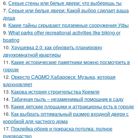
6.
Серые стены или белые двери: что выберешь ты
7.
Серые или белые двери: Какой выбор сделает ваша
душа
8.
Какие тайны скрывают подземные сооружения Уфы
9.
What parks offer recreational activities like biking or
boating
10.
Хрущевка 2.0: как обновить планировку
двухкомнатной квартиры
11.
Какие исторические памятники можно посмотреть в
городе
12.
Оркестр CAGMO Хабаровск: Музыка, которая
вдохновляет
13.
Какова история строительства Кремля
14.
Табачная пыль – незаменимый помощник в саду
15.
Какие детские площадки и аттракционы есть в городе
16.
Как выбрать оптимальный размер входной двери с
коробкой для частного дома
17.
Поклейка обоев и покраска потолка: полное
руководство