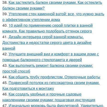
38.
Как застеклить балкон своими руками. Как остеклить
балкон своими руками?
39.
Утепление стен каменной ватой: все, что нужно знать
о эффективном утеплении дома
40.
10 идей по применению серой плитки в ванной
комнате. Как правильно подобрать оттенок серого
41.
Дизайн интерьера серой ванной комнаты.
Достоинства и недостатки серого цвета в дизайне
ванной
42.
Улучшите внешний вид и комфорт в вашем доме с
помощью балконного стеклопакета и дверей
43.
Как выполнить ремонт балкона своими руками:
простой способ
44.
Как обшить трубу профлистом. Отделочные работы
45.
Подвесной потолок из гипсокартона своим руками.
Как подготовиться к монтажу
46.
Как создать удобные и прочные садовые
наколенники своими руками: пошаговая инструкция
47.
Изначально морковь была фиолетовой. Удивительно,