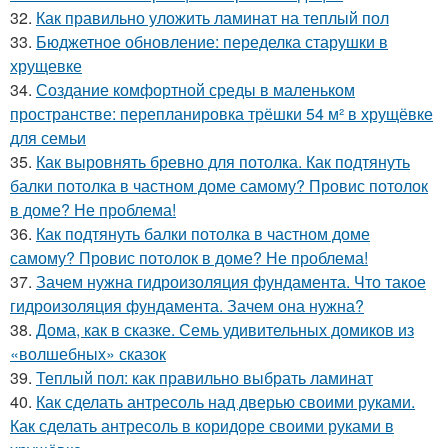
32.
Как правильно уложить ламинат на теплый пол
33.
Бюджетное обновление: переделка старушки в
хрущевке
34.
Создание комфортной среды в маленьком
пространстве: перепланировка трёшки 54 м² в хрущёвке
для семьи
35.
Как выровнять бревно для потолка. Как подтянуть
балки потолка в частном доме самому? Провис потолок
в доме? Не проблема!
36.
Как подтянуть балки потолка в частном доме
самому? Провис потолок в доме? Не проблема!
37.
Зачем нужна гидроизоляция фундамента. Что такое
гидроизоляция фундамента. Зачем она нужна?
38.
Дома, как в сказке. Семь удивительных домиков из
«волшебных» сказок
39.
Теплый пол: как правильно выбрать ламинат
40.
Как сделать антресоль над дверью своими руками.
Как сделать антресоль в коридоре своими руками в