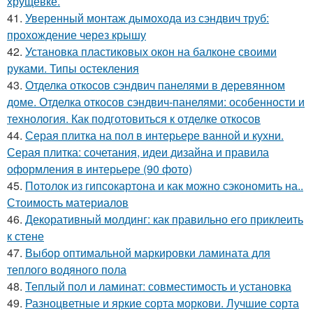
хрущёвке.
41.
Уверенный монтаж дымохода из сэндвич труб:
прохождение через крышу
42.
Установка пластиковых окон на балконе своими
руками. Типы остекления
43.
Отделка откосов сэндвич панелями в деревянном
доме. Отделка откосов сэндвич-панелями: особенности и
технология. Как подготовиться к отделке откосов
44.
Серая плитка на пол в интерьере ванной и кухни.
Серая плитка: сочетания, идеи дизайна и правила
оформления в интерьере (90 фото)
45.
Потолок из гипсокартона и как можно сэкономить на..
Стоимость материалов
46.
Декоративный молдинг: как правильно его приклеить
к стене
47.
Выбор оптимальной маркировки ламината для
теплого водяного пола
48.
Теплый пол и ламинат: совместимость и установка
49.
Разноцветные и яркие сорта моркови. Лучшие сорта