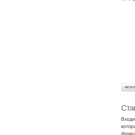
читат
Ста
Входн
котор
функц