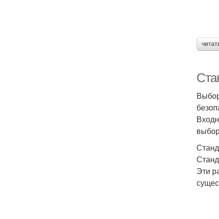
читат
Ста
Выбор
безоп
Входн
выбор
Станд
Станд
Эти р
сущес