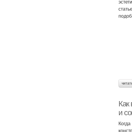
эстет
стать
подоб
читат
Как
и с
Когда
конст