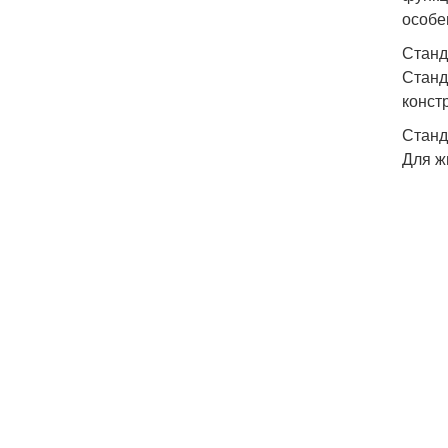
особе
Станд
Станд
конст
Станд
Для ж