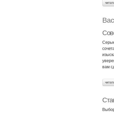
читат
Вас
Сов
Серые
сочет
изыск
увере
вам с
читат
Ста
Выбор