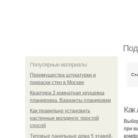
Под
Популярные материалы
Ст
Преимущества штукатурки и
покраски стен в Москве
Квартира 2 комнатная хрущевка
планировка. Варианты планировки
Как
Как правильно установить
настенные молдинги: простой
Выбор
способ
при в
комфо
Типовые панельные дома 5 этажей.