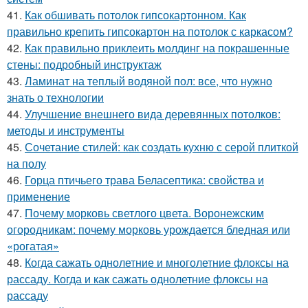
41.
Как обшивать потолок гипсокартонном. Как
правильно крепить гипсокартон на потолок с каркасом?
42.
Как правильно приклеить молдинг на покрашенные
стены: подробный инструктаж
43.
Ламинат на теплый водяной пол: все, что нужно
знать о технологии
44.
Улучшение внешнего вида деревянных потолков:
методы и инструменты
45.
Сочетание стилей: как создать кухню с серой плиткой
на полу
46.
Горца птичьего трава Беласептика: свойства и
применение
47.
Почему морковь светлого цвета. Воронежским
огородникам: почему морковь урождается бледная или
«рогатая»
48.
Когда сажать однолетние и многолетние флоксы на
рассаду. Когда и как сажать однолетние флоксы на
рассаду