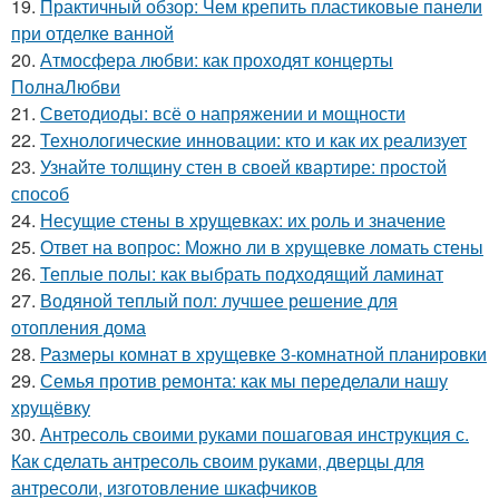
19.
Практичный обзор: Чем крепить пластиковые панели
при отделке ванной
20.
Атмосфера любви: как проходят концерты
ПолнаЛюбви
21.
Светодиоды: всё о напряжении и мощности
22.
Технологические инновации: кто и как их реализует
23.
Узнайте толщину стен в своей квартире: простой
способ
24.
Несущие стены в хрущевках: их роль и значение
25.
Ответ на вопрос: Можно ли в хрущевке ломать стены
26.
Теплые полы: как выбрать подходящий ламинат
27.
Водяной теплый пол: лучшее решение для
отопления дома
28.
Размеры комнат в хрущевке 3-комнатной планировки
29.
Семья против ремонта: как мы переделали нашу
хрущёвку
30.
Антресоль своими руками пошаговая инструкция с.
Как сделать антресоль своим руками, дверцы для
антресоли, изготовление шкафчиков