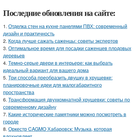
Последние обновления на сайте:
1.
Отделка стен на кухне панелями ПВХ: современный
дизайн и практичность
2.
Когда лучше сажать саженцы: советы экспертов
3.
Оптимальное время для посадки саженцев плодовых
деревьев
4.
Темно-серые двери в интерьере: как выбрать
идеальный вариант для вашего дома
5.
Три способа преобразить двушку в хрущевке:
планировочные идеи для малогабаритного
пространства
6.
Трансформация двухкомнатной хрущевки: советы по
современному дизайну
7.
Какие исторические памятники можно посмотреть в
городе
8.
Оркестр CAGMO Хабаровск: Музыка, которая
вдохновляет