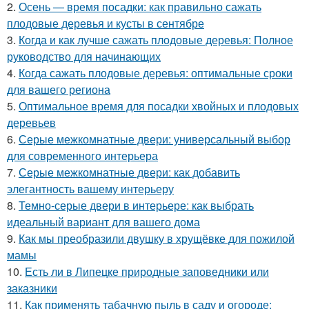
2.
Осень — время посадки: как правильно сажать
плодовые деревья и кусты в сентябре
3.
Когда и как лучше сажать плодовые деревья: Полное
руководство для начинающих
4.
Когда сажать плодовые деревья: оптимальные сроки
для вашего региона
5.
Оптимальное время для посадки хвойных и плодовых
деревьев
6.
Серые межкомнатные двери: универсальный выбор
для современного интерьера
7.
Серые межкомнатные двери: как добавить
элегантность вашему интерьеру
8.
Темно-серые двери в интерьере: как выбрать
идеальный вариант для вашего дома
9.
Как мы преобразили двушку в хрущёвке для пожилой
мамы
10.
Есть ли в Липецке природные заповедники или
заказники
11.
Как применять табачную пыль в саду и огороде: