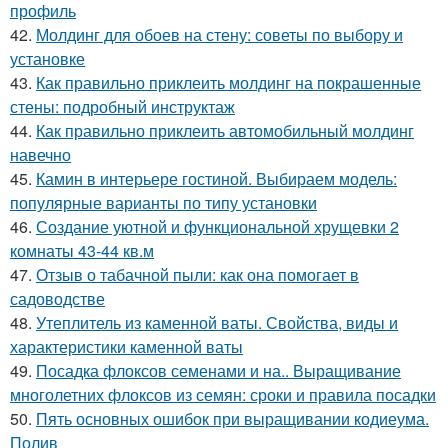
профиль
42.
Молдинг для обоев на стену: советы по выбору и
установке
43.
Как правильно приклеить молдинг на покрашенные
стены: подробный инструктаж
44.
Как правильно приклеить автомобильный молдинг
навечно
45.
Камин в интерьере гостиной. Выбираем модель:
популярные варианты по типу установки
46.
Создание уютной и функциональной хрущевки 2
комнаты 43-44 кв.м
47.
Отзыв о табачной пыли: как она помогает в
садоводстве
48.
Утеплитель из каменной ваты. Свойства, виды и
характеристики каменной ваты
49.
Посадка флоксов семенами и на.. Выращивание
многолетних флоксов из семян: сроки и правила посадки
50.
Пять основных ошибок при выращивании кодиеума.
Полив