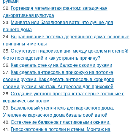
руками
32.
Гортензия метельчатая фантом: загадочная
декоративная культура
33.
Минвата или базальтовая вата: что лучше для
вашего дома
34.
Выравнивание потолка деревянного дома: основные
принципы и методы
35.
Отсутствует гидроизоляция между цоколем и стеной!
Фото последствий и как устранить причину?
36.
Как сделать стенку на балконе своими руками
37.
Как сделать антресоль в прихожую на потолке
своими руками. Как сделать антресоль в коридоре
своими руками: монтаж. Антресоли для прихожей
38.
Создание уютного пространства: серые гостиные с
керамическим полом
39.
Базальтовый утеплитель для каркасного дома.
Утепление каркасного дома базальтовой ватой
40.
Остекление балконов пластиковыми окнами.
41.
Гипсокартонные потолки и стены. Монтаж на