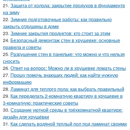
21.
Защита от холода: закрытие продухов в фундаменте
на зиму
22.
Зимние подготовочные работы: как правильно
закрыть отдушины в доме
23.
Зимние закрытия продуктов: кто стоит за этим
24.
Безопасный демонтаж стен в хрущевке: основные
правила и советы
25.
Разрушение стен в панельке: что можно и что нельзя
сносить
26.
Ответ на вопрос: Можно ли в хрущевке ломать стены
27.
Прошу помочь знающих людей: как найти нужную
информацию
28.
Ламинат для теплого пола: как выбрать правильный
29.
Как переделать 2-комнатную квартиру в хрущевке в
3-комнатную: практические советы
30.
Создание уютной среды в трёхкомнатной квартире:
дизайн для хрущёвки
31.
Как сделать водяной теплый пол под ламинат своими