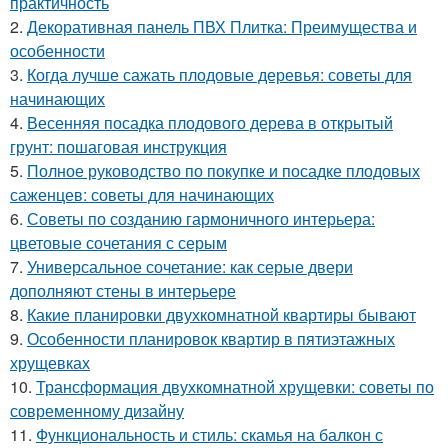
практичность
2.
Декоративная панель ПВХ Плитка: Преимущества и
особенности
3.
Когда лучше сажать плодовые деревья: советы для
начинающих
4.
Весенняя посадка плодового дерева в открытый
грунт: пошаговая инструкция
5.
Полное руководство по покупке и посадке плодовых
саженцев: советы для начинающих
6.
Советы по созданию гармоничного интерьера:
цветовые сочетания с серым
7.
Универсальное сочетание: как серые двери
дополняют стены в интерьере
8.
Какие планировки двухкомнатной квартиры бывают
9.
Особенности планировок квартир в пятиэтажных
хрущевках
10.
Трансформация двухкомнатной хрущевки: советы по
современному дизайну
11.
Функциональность и стиль: скамья на балкон с