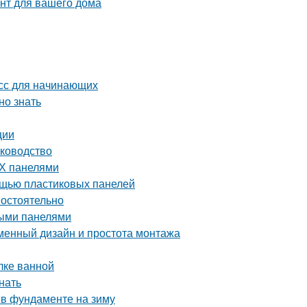
нт для вашего дома
асс для начинающих
но знать
ции
уководство
ВХ панелями
мощью пластиковых панелей
мостоятельно
выми панелями
еменный дизайн и простота монтажа
лке ванной
нать
 в фундаменте на зиму