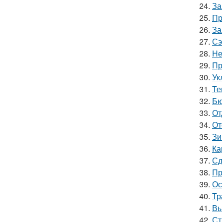
24.
За
25.
Пр
26.
За
27.
Сэ
28.
Не
29.
Пр
30.
Ук
31.
Те
32.
Бю
33.
От
34.
От
35.
Зи
36.
Ка
37.
Сд
38.
Пр
39.
Ос
40.
Тр
41.
Вы
42.
Ст