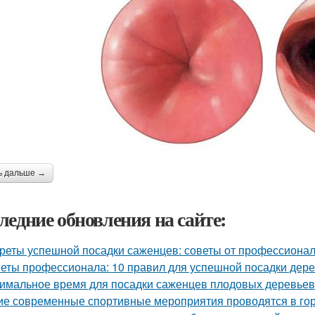
ь дальше →
ледние обновления на сайте:
реты успешной посадки саженцев: советы от профессиона
еты профессионала: 10 правил для успешной посадки дер
имальное время для посадки саженцев плодовых деревьев
ие современные спортивные мероприятия проводятся в го