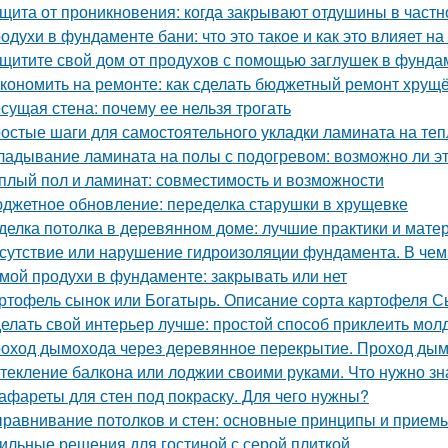
щита от проникновения: когда закрывают отдушины в част
одухи в фундаменте бани: что это такое и как это влияет на
щитите свой дом от продухов с помощью заглушек в фунда
кономить на ремонте: как сделать бюджетный ремонт хрущ
сущая стена: почему ее нельзя трогать
остые шаги для самостоятельного укладки ламината на те
ладывание ламината на полы с подогревом: возможно ли э
плый пол и ламинат: совместимость и возможности
джетное обновление: переделка старушки в хрущевке
делка потолка в деревянном доме: лучшие практики и мате
сутствие или нарушение гидроизоляции фундамента. В чем 
мой продухи в фундаменте: закрывать или нет
ртофель сынок или Богатырь. Описание сорта картофеля С
елать свой интерьер лучше: простой способ приклеить молд
оход дымохода через деревянное перекрытие. Проход дым
текление балкона или лоджии своими руками. Что нужно зн
афареты для стен под покраску. Для чего нужны?
равнивание потолков и стен: основные принципы и прием
ильные решения для гостиной с серой плиткой