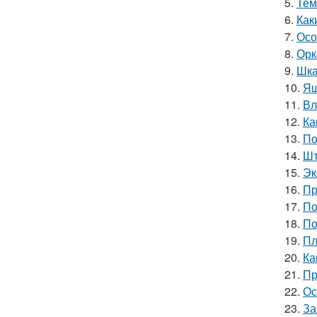
5.
Тем
6.
Как
7.
Осо
8.
Орк
9.
Шка
10.
Ящ
11.
Вл
12.
Ка
13.
По
14.
Шт
15.
Эк
16.
Пр
17.
По
18.
По
19.
Пл
20.
Ка
21.
Пр
22.
Ос
23.
За