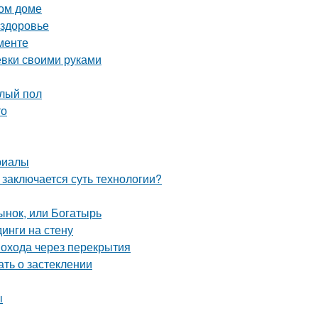
ном доме
 здоровье
менте
ёвки своими руками
плый пол
то
риалы
заключается суть технологии?
ынок, или Богатырь
инги на стену
охода через перекрытия
ать о застеклении
ы