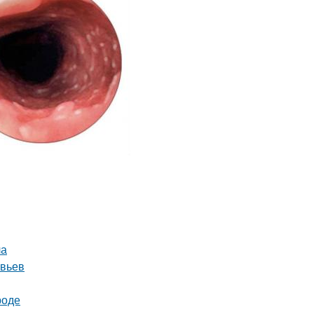
ла
евьев
роде