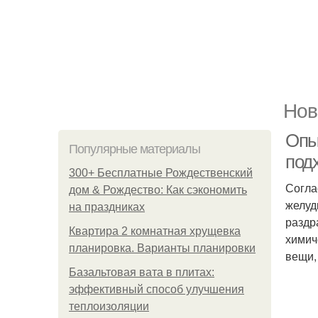
Нов
Опы
Популярные материалы
под
300+ Бесплатные Рождественский
Согла
дом & Рождество: Как сэкономить
желуд
на праздниках
раздр
Квартира 2 комнатная хрущевка
химич
планировка. Варианты планировки
вещи,
Базальтовая вата в плитах:
эффективный способ улучшения
теплоизоляции