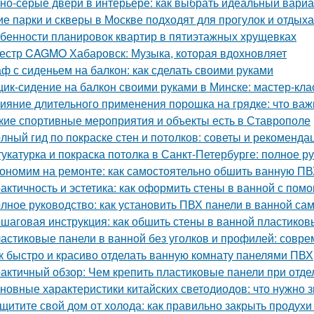
но-серые двери в интерьере: как выбрать идеальный вариа
ие парки и скверы в Москве подходят для прогулок и отдыха
бенности планировок квартир в пятиэтажных хрущевках
естр CAGMO Хабаровск: Музыка, которая вдохновляет
ф с сиденьем на балкон: как сделать своими руками
ик-сидение на балкон своими руками в Минске: мастер-кл
ияние длительного применения порошка на грядке: что важ
кие спортивные мероприятия и объекты есть в Ставрополе
лный гид по покраске стен и потолков: советы и рекоменда
укатурка и покраска потолка в Санкт-Петербурге: полное р
ономим на ремонте: как самостоятельно обшить ванную П
актичность и эстетика: как оформить стены в ванной с по
лное руководство: как установить ПВХ панели в ванной са
шаговая инструкция: как обшить стены в ванной пластико
астиковые панели в ванной без уголков и профилей: совр
к быстро и красиво отделать ванную комнату панелями ПВХ
актичный обзор: Чем крепить пластиковые панели при отде
новные характеристики китайских светодиодов: что нужно з
щитите свой дом от холода: как правильно закрыть продухи