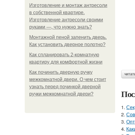
Изготовление и монтаж антресоли
в собственной квартире.
Изготовление антресоли своими
руками —, что нужно знать?
Монтажной пеной запенить дверь.
Как установить дверное полотно?
Как спланировать 2-комнатную
квартиру для комфортной жизни
Как починить дверную ручку
читат
межкомнатной двери. О чем стоит
узнать перед починкой дверной
Пос
ручки межкомнатной двери?
1.
Сек
2.
Сов
3.
Опт
4.
Как