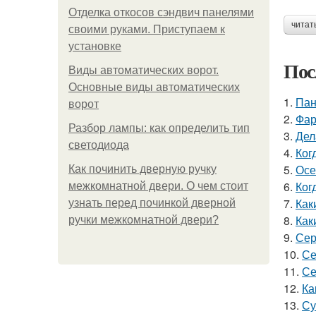
Отделка откосов сэндвич панелями
читат
своими руками. Приступаем к
установке
Пос
Виды автоматических ворот.
Основные виды автоматических
1.
Пан
ворот
2.
Фар
Разбор лампы: как определить тип
3.
Дел
светодиода
4.
Ког
5.
Осе
Как починить дверную ручку
6.
Ког
межкомнатной двери. О чем стоит
7.
Как
узнать перед починкой дверной
8.
Как
ручки межкомнатной двери?
9.
Сер
10.
Се
11.
Се
12.
Ка
13.
Су