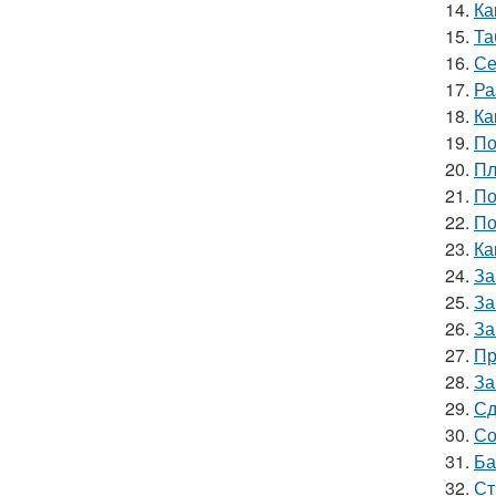
14.
Ка
15.
Та
16.
Се
17.
Ра
18.
Ка
19.
По
20.
Пл
21.
По
22.
По
23.
Ка
24.
За
25.
За
26.
За
27.
Пр
28.
За
29.
Сд
30.
Со
31.
Ба
32.
Ст