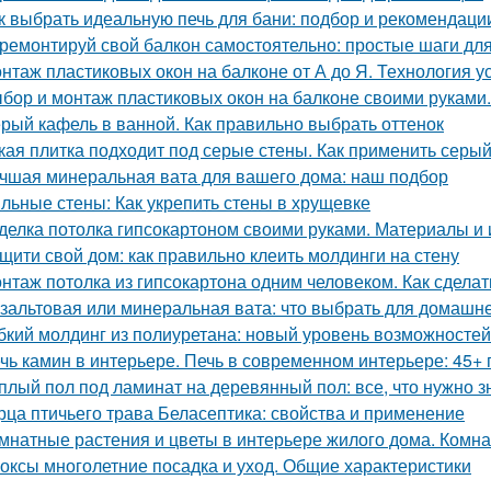
к выбрать идеальную печь для бани: подбор и рекомендаци
ремонтируй свой балкон самостоятельно: простые шаги дл
нтаж пластиковых окон на балконе от А до Я. Технология у
бор и монтаж пластиковых окон на балконе своими руками
рый кафель в ванной. Как правильно выбрать оттенок
кая плитка подходит под серые стены. Как применить серый
чшая минеральная вата для вашего дома: наш подбор
льные стены: Как укрепить стены в хрущевке
делка потолка гипсокартоном своими руками. Материалы и
щити свой дом: как правильно клеить молдинги на стену
нтаж потолка из гипсокартона одним человеком. Как сделат
зальтовая или минеральная вата: что выбрать для домашн
бкий молдинг из полиуретана: новый уровень возможностей
чь камин в интерьере. Печь в современном интерьере: 45+
плый пол под ламинат на деревянный пол: все, что нужно з
рца птичьего трава Беласептика: свойства и применение
мнатные растения и цветы в интерьере жилого дома. Комна
оксы многолетние посадка и уход. Общие характеристики