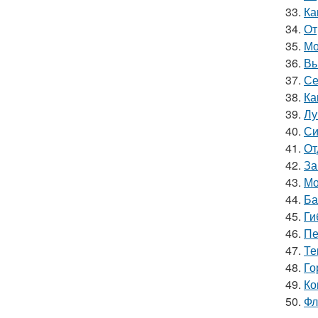
33.
Ка
34.
От
35.
Мо
36.
Вы
37.
Се
38.
Ка
39.
Лу
40.
Си
41.
От
42.
За
43.
Мо
44.
Ба
45.
Ги
46.
Пе
47.
Те
48.
Го
49.
Ко
50.
Фл