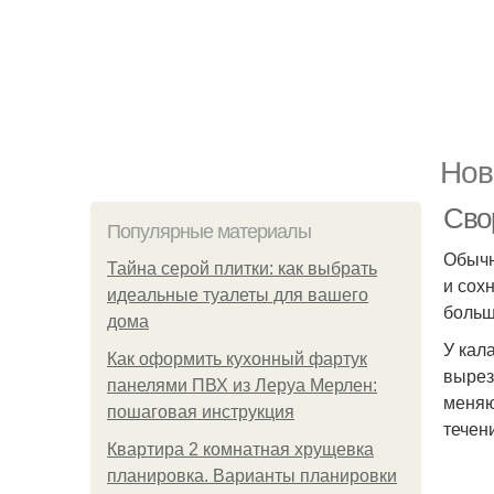
Нов
Сво
Популярные материалы
Обычн
Тайна серой плитки: как выбрать
и сох
идеальные туалеты для вашего
больш
дома
У кал
Как оформить кухонный фартук
вырез
панелями ПВХ из Леруа Мерлен:
меняю
пошаговая инструкция
течен
Квартира 2 комнатная хрущевка
планировка. Варианты планировки