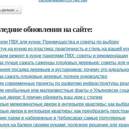
ь дальше →
ледние обновления на сайте:
ели ПВХ для кухни: Преимущества и советы по выбору
тук на кухню из пластика: практичность и стиль на вашей ку
аем ремонт в кухне панелями ПВХ: советы и рекомендации
да лучше сажать саженцы плодовых деревьев: советы для
нняя посадка деревьев и кустарников: почему это идеальн
да сажать плодовые деревья: полное руководство
ие современные проекты по развитию инфраструктуры реа
ие необычные или малоизвестные факты о Ульяновске сущ
ые двери: 5 причин обновить ваш дом с стилем
рые межкомнатные двери в интерьере квартиры: как выбр
рые двери в интерьере квартиры: как преобразить простра
кие парки и набережные в Чебоксарах самые популярные
ндук на балкон своими руками: полезное решение для хра