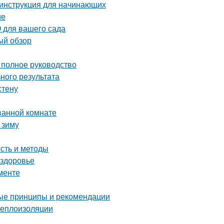
 инструкция для начинающих
ие
 для вашего сада
ый обзор
 полное руководство
ного результата
стену
ванной комнате
 зиму
сть и методы
 здоровье
менте
ые принципы и рекомендации
теплоизоляции