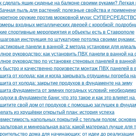
к сделать ящик-сиденье на балконе своими руками? Легкая
бачная пыль для растений: полезные свойства и применен
кретное оружие против морковной мухи: СУПЕРСРЕДСТВО
змеры входных металлических дверей с коробкой: подробн
кие спортивные мероприятия и объекты есть в Ставрополе
шаговая инструкция по штукатурке потолка своими руками:
астиковые панели в ванной: 2 метода установки для идеаль
лное руководство: как установить ПВХ панели в ванной на 
лное руководство по установке стеновых панелей в ванной
к быстро и качественно произвести монтаж ПВХ панелей в 
щита от холода: как и когда закрывать отдушины погреба на
щита от холода: закрытие продухов в фундаменте на зиму
щита фундамента от зимних погодных условий: необходимо
одухи в фундаменте бани: что это такое и как это влияет на
щитите свой дом от продухов с помощью заглушек в фунда
елать из хрущёвки открытый план: история успеха
вместимость напольных покрытий с теплым полом: основн
зальтовая и минеральная вата: какой материал лучше для 
роительство дома для начинающих: от идеи до реализации