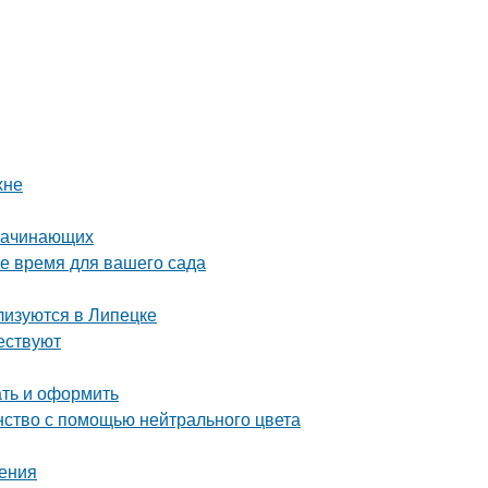
хне
 начинающих
ое время для вашего сада
лизуются в Липецке
ествуют
ать и оформить
нство с помощью нейтрального цвета
нения