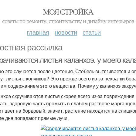
МОЯ СТРОЙКА
советы по ремонту, строительству и дизайну интерьеров
главная
новости
статьи
остная рассылка
рачиваются листья каланхоэ. у моего кал
о это случается после цветения. Стебель вытягивается и ог
нут листья с кончиков? Это прежде всего из-за нехватки бо
им содержанием этого вещества. Почему у каланхоэ закру
анхоэ скручиваются листья скорее всего из-за повреждени
ать, здоровую часть промыть в слабом растворе марганцовк
т цвет на бордовый, значит, растение находится на слишко
ие дня попадают прямые лучи.