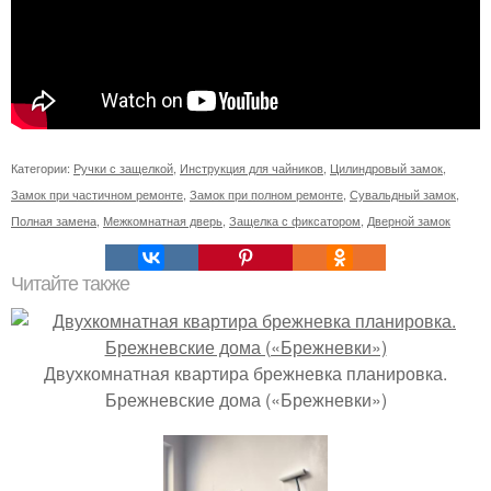
Категории:
Ручки с защелкой
,
Инструкция для чайников
,
Цилиндровый замок
,
Замок при частичном ремонте
,
Замок при полном ремонте
,
Сувальдный замок
,
Полная замена
,
Межкомнатная дверь
,
Защелка с фиксатором
,
Дверной замок
Читайте также
Двухкомнатная квартира брежневка планировка.
Брежневские дома («Брежневки»)