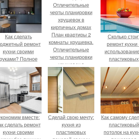
План квартиры 2
Как сделать
Сколько стои
комнаты хрущевка.
юджетный ремонт
ремонт кухни 
Отличительные
кухни своими
использовани
черты планировки
руками? Полное
пластиковых
хрущевок в
руководство
панелей
кирпичных домах
кономим вместе:
Сделай свою мечту:
Как самому сдел
ак сделать ремонт
кухня из
пластиковый
кухни своими
пластиковых
потолок на кух