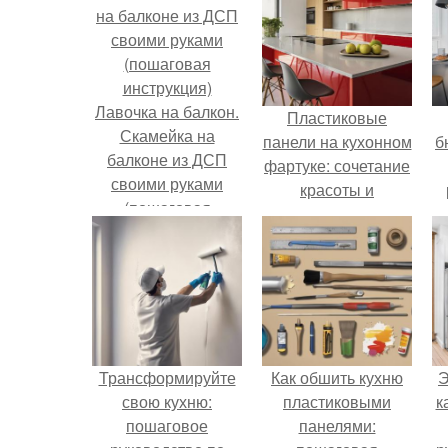
Лавочка на балкон.
Пластиковые
Скамейка на
панели на кухонном
б
балконе из ДСП
фартуке: сочетание
своими руками
красоты и
(пошаговая
практичности
инструкция)
Трансформируйте
Как обшить кухню
Э
свою кухню:
пластиковыми
к
пошаговое
панелями: