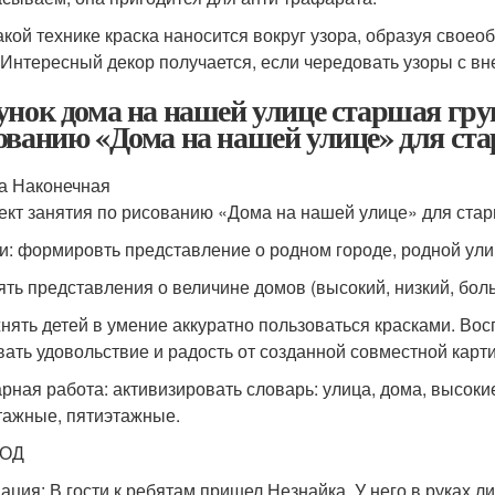
акой технике краска наносится вокруг узора, образуя своео
 Интересный декор получается, если чередовать узоры с 
унок дома на нашей улице старшая гру
ованию «Дома на нашей улице» для ст
а Наконечная
ект занятия по рисованию «Дома на нашей улице» для ста
и: формировть представление о родном городе, родной ули
ять представления о величине домов (высокий, низкий, бол
нять детей в умение аккуратно пользоваться красками. Во
ать удовольствие и радость от созданной совместной карт
рная работа: активизировать словарь: улица, дома, высоки
тажные, пятиэтажные.
НОД
ация: В гости к ребятам пришел Незнайка. У него в руках л