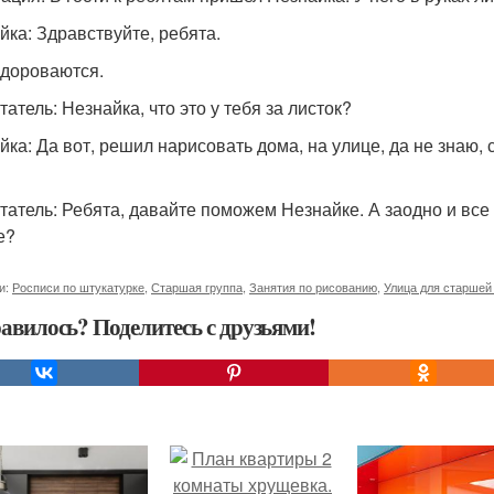
йка: Здравствуйте, ребята.
здороваются.
атель: Незнайка, что это у тебя за листок?
йка: Да вот, решил нарисовать дома, на улице, да не знаю, с
татель: Ребята, давайте поможем Незнайке. А заодно и все
е?
и:
Росписи по штукатурке
,
Старшая группа
,
Занятия по рисованию
,
Улица для старшей
авилось? Поделитесь с друзьями!