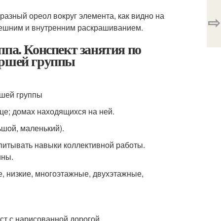
бразный ореол вокруг элемента, как видно на
⇨
внешним и внутренним раскрашиванием.
ппа. Конспект занятия по
аршей группы
ршей группы
це; домах находящихся на ней.
ьшой, маленький).
спитывать навыки коллективной работы.
ины.
е, низкие, многоэтажные, двухэтажные,
ист с нарисованной дорогой.