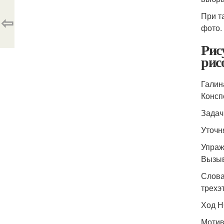
При т
⇦
фото.
Рис
рис
Галин
Консп
Задач
Уточн
Упраж
Вызыв
Слова
трехэ
Ход 
Мотив