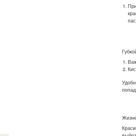
При
кра
пас
Губко
Важ
Кис
Удобн
попад
Жизне
Краси
выбра