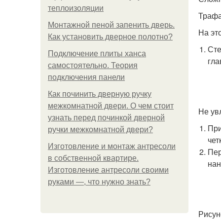
теплоизоляции
Трафа
Монтажной пеной запенить дверь.
На эт
Как установить дверное полотно?
Сте
Подключение плиты ханса
гла
самостоятельно. Теория
подключения панели
Как починить дверную ручку
межкомнатной двери. О чем стоит
Не ув
узнать перед починкой дверной
При
ручки межкомнатной двери?
чет
Изготовление и монтаж антресоли
Пер
в собственной квартире.
нан
Изготовление антресоли своими
руками —, что нужно знать?
Рисун