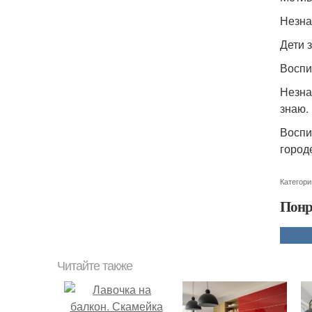
Незна
Дети 
Воспит
Незна
знаю.
Воспи
город
Категори
Понр
Читайте также