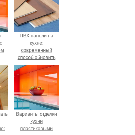
т
ПВХ панели на
с
кухне:
ем
современный
способ обновить
интерьер
ать
Варианты отделки
кухни
не:
пластиковыми