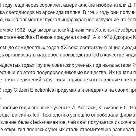
1 году, еще через сорок лет, американские изобретатели Д.
ка светодиодов из арсенида галлия. В 1962 году они получ
о, их led-элемент испускал инфракрасное излучение, то ест
том же 1962 году американский физик Ник Холоньяк изобрел
чественник Жак Панков придумал синий. А в 1972 Джордж К
ем, до семидесятых годов XX века светоизлучающие диоды 
сь организовать массовое производство led в качестве инди
идесятых годах группе советских ученых под начальством 
естные до этого полупроводниковые вещества. Их начали п
е этих соединений запустили серийное изготовление свето
3 году Citizen Electronics придумала и внедрила на своих 
.
яностые годы японские ученые И. Акасаки, Х. Амано и С. Н
водство синих led. Технологию успешно опробовала фирма Ni
овление белых led-элементов, чей свет получается из сочет
зе открытия японских ученых стали стремительно развиват