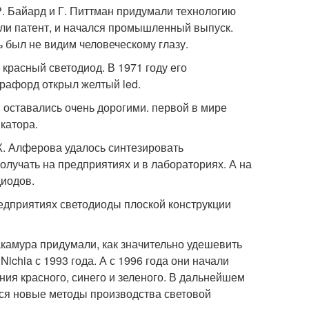
 Р. Байард и Г. Питтман придумали технологию
или патент, и начался промышленный выпуск.
ь был не видим человеческому глазу.
 красный светодиод. В 1971 году его
рафорд открыл желтый led.
оставались очень дорогими. первой в мире
катора.
Ж. Алферова удалось синтезировать
олучать на предприятиях и в лабораториях. А на
диодов.
предприятиях светодиоды плоской конструкции
акамура придумали, как значительно удешевить
chia с 1993 года. А с 1996 года они начали
ания красного, синего и зеленого. В дальнейшем
ься новые методы производства световой