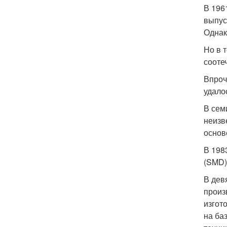
В 196
выпус
Однак
Но в 
сооте
Впроч
удало
В сем
неизв
основ
В 198
(SMD)
В дев
произ
изгот
на ба