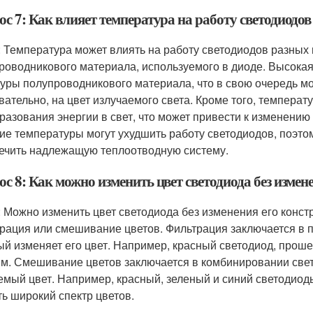
с 7: Как влияет температура на работу светодиодов
: Температура может влиять на работу светодиодов разных 
роводникового материала, используемого в диоде. Высока
туры полупроводникового материала, что в свою очередь м
вательно, на цвет излучаемого света. Кроме того, темпера
разования энергии в свет, что может привести к изменени
ие температуры могут ухудшить работу светодиодов, поэто
ечить надлежащую теплоотводную систему.
с 8: Как можно изменить цвет светодиода без измен
: Можно изменить цвет светодиода без изменения его констр
рация или смешивание цветов. Фильтрация заключается в п
ый изменяет его цвет. Например, красный светодиод, проше
м. Смешивание цветов заключается в комбинировании свет
емый цвет. Например, красный, зеленый и синий светодиод
ть широкий спектр цветов.