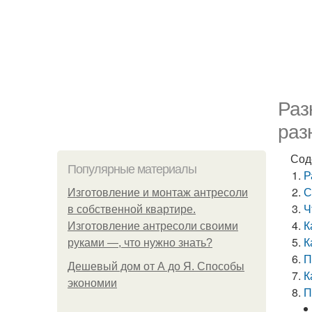
Раз
раз
Сод
Популярные материалы
Р
С
Изготовление и монтаж антресоли
Ч
в собственной квартире.
К
Изготовление антресоли своими
К
руками —, что нужно знать?
П
Дешевый дом от А до Я. Способы
К
экономии
П