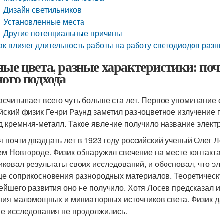
Дизайн светильников
Установленные места
Другие потенциальные причины
ак влияет длительность работы на работу светодиодов разн
ные цвета, разные характеристики: по
ного подхода
асчитывает всего чуть больше ста лет. Первое упоминание о
йский физик Генри Раунд заметил разноцветное излучение 
д кремния-металл. Такое явление получило название элек
я почти двадцать лет в 1923 году российский ученый Олег
м Новгороде. Физик обнаружил свечение на месте контакта
иковал результаты своих исследований, и обосновал, что 
це соприкосновения разнородных материалов. Теоретическу
ейшего развития оно не получило. Хотя Лосев предсказал
ния маломощных и миниатюрных источников света. Физик да
е исследования не продолжились.