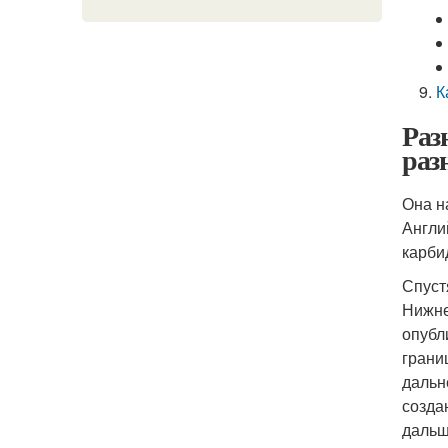
К
Раз
раз
Она н
Англи
карби
Спуст
Нижне
опубл
грани
дальн
созда
дальш