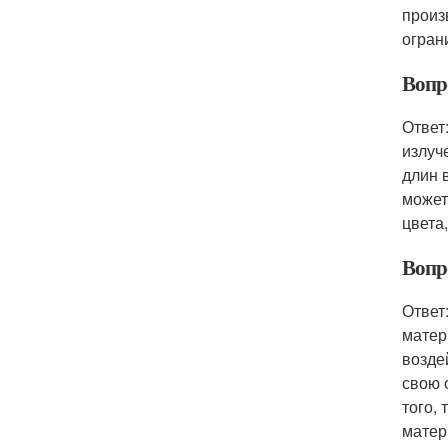
произ
огран
Вопро
Ответ
излуч
длин 
может
цвета
Вопро
Ответ
матер
возде
свою 
того,
матери