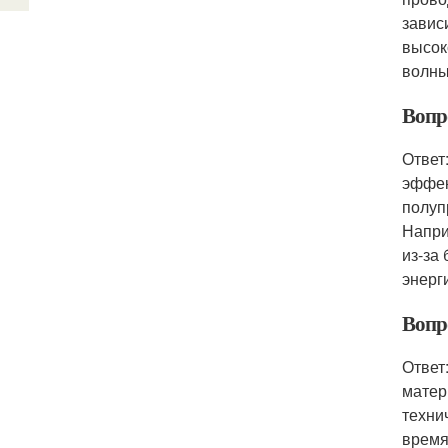
завис
высок
волны
Вопро
Ответ
эффек
полуп
Напри
из-за
энерг
Вопро
Ответ
матер
техни
время