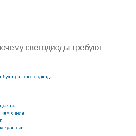
 почему светодиоды требуют
ребуют разного подхода
 цветов
 чем синие
ов
ем красные