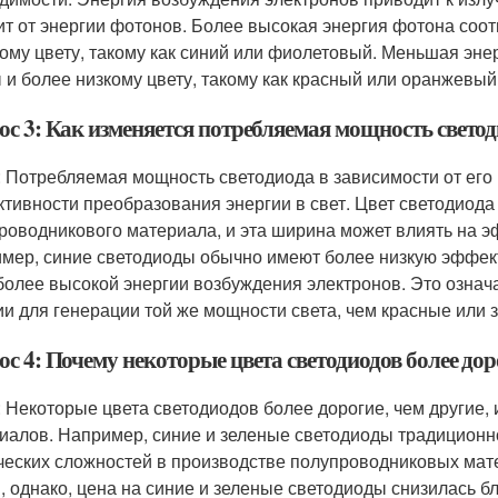
ит от энергии фотонов. Более высокая энергия фотона соот
ому цвету, такому как синий или фиолетовый. Меньшая эне
 и более низкому цвету, такому как красный или оранжевый
с 3: Как изменяется потребляемая мощность светоди
: Потребляемая мощность светодиода в зависимости от его 
тивности преобразования энергии в свет. Цвет светодиод
роводникового материала, и эта ширина может влиять на э
мер, синие светодиоды обычно имеют более низкую эффект
 более высокой энергии возбуждения электронов. Это означ
ии для генерации той же мощности света, чем красные или 
с 4: Почему некоторые цвета светодиодов более дор
: Некоторые цвета светодиодов более дорогие, чем другие, 
иалов. Например, синие и зеленые светодиоды традиционно
ческих сложностей в производстве полупроводниковых мат
, однако, цена на синие и зеленые светодиоды снизилась 