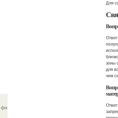
Для с
Свя
Вопр
Ответ
полуп
испол
близк
зоны 
для в
чем с
Вопр
мате
⇦
Ответ
запре
прово