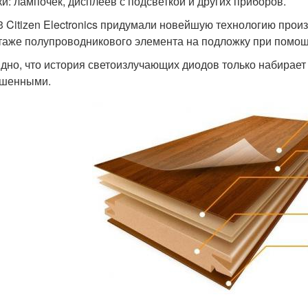
ки: лампочек, дисплеев с подсветкой и других приборов.
3 Citizen Electronics придумали новейшую технологию прои
таже полупроводникового элемента на подложку при помощ
дно, что история светоизлучающих диодов только набирает 
ршенными.