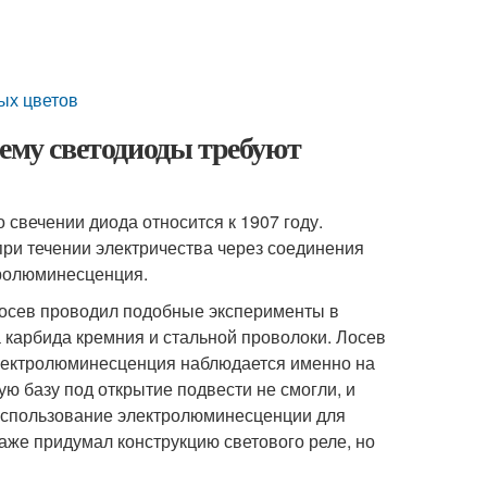
ых цветов
чему светодиоды требуют
 свечении диода относится к 1907 году.
при течении электричества через соединения
тролюминесценция.
 Лосев проводил подобные эксперименты в
 карбида кремния и стальной проволоки. Лосев
электролюминесценция наблюдается именно на
ю базу под открытие подвести не смогли, и
 использование электролюминесценции для
же придумал конструкцию светового реле, но