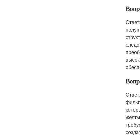
Вопро
Ответ
полуп
струк
следо
преоб
высок
обесп
Вопро
Ответ
фильт
котор
желты
требу
созда