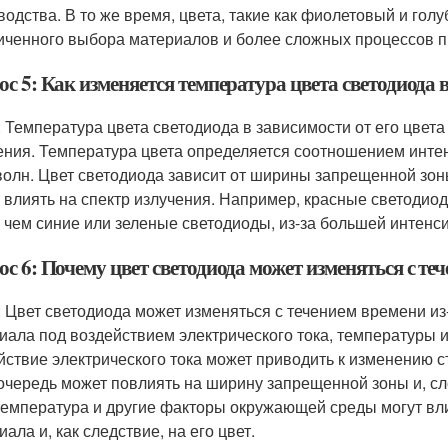
водства. В то же время, цвета, такие как фиолетовый и голу
иченного выбора материалов и более сложных процессов п
с 5: Как изменяется температура цвета светодиода в
: Температура цвета светодиода в зависимости от его цвета
ения. Температура цвета определяется соотношением инте
волн. Цвет светодиода зависит от ширины запрещенной зон
 влиять на спектр излучения. Например, красные светодио
, чем синие или зеленые светодиоды, из-за большей интенси
с 6: Почему цвет светодиода может изменяться с те
: Цвет светодиода может изменяться с течением времени и
иала под воздействием электрического тока, температуры 
йствие электрического тока может приводить к изменению с
очередь может повлиять на ширину запрещенной зоны и, сле
 температура и другие факторы окружающей среды могут вл
ала и, как следствие, на его цвет.