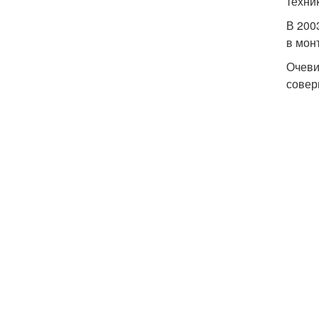
техни
В 200
в мон
Очеви
сове