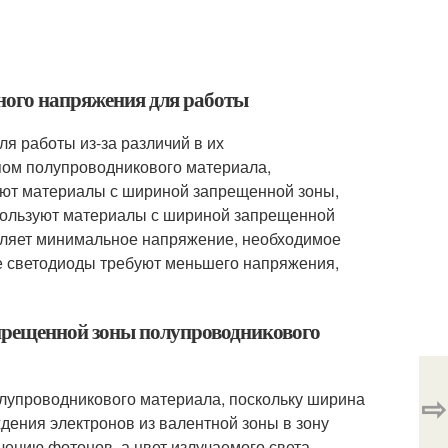
зного напряжения для работы
я работы из-за различий в их
пом полупроводникового материала,
уют материалы с шириной запрещенной зоны,
используют материалы с шириной запрещенной
еляет минимальное напряжение, необходимое
ые светодиоды требуют меньшего напряжения,
апрещенной зоны полупроводникового
⇨
олупроводникового материала, поскольку ширина
ения электронов из валентной зоны в зону
чению фотонов, а цвет излучаемого света