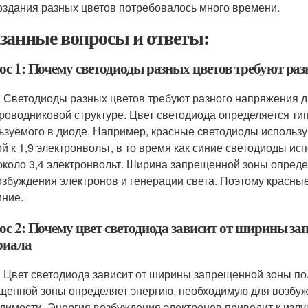
оздания разных цветов потребовалось много времени.
занные вопросы и ответы:
ос 1: Почему светодиоды разных цветов требуют ра
: Светодиоды разных цветов требуют разного напряжения дл
роводниковой структуре. Цвет светодиода определяется ти
ьзуемого в диоде. Например, красные светодиоды использ
ой к 1,9 электронвольт, в то время как синие светодиоды 
около 3,4 электронвольт. Ширина запрещенной зоны опред
озбуждения электронов и генерации света. Поэтому красн
иние.
ос 2: Почему цвет светодиода зависит от ширины з
риала
: Цвет светодиода зависит от ширины запрещенной зоны п
щенной зоны определяет энергию, необходимую для возбужд
димости. Энергия возбуждения электронов приводит к излу