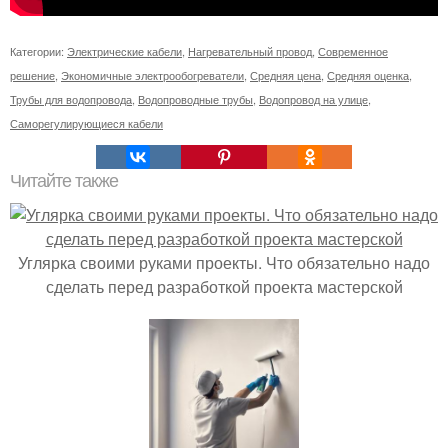
Категории:
Электрические кабели
,
Нагревательный провод
,
Современное
решение
,
Экономичные электрообогреватели
,
Средняя цена
,
Средняя оценка
,
Трубы для водопровода
,
Водопроводные трубы
,
Водопровод на улице
,
Саморегулирующиеся кабели
Читайте также
Углярка своими руками проекты. Что обязательно надо
сделать перед разработкой проекта мастерской