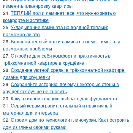
изменить планировку квартиры
24.
ТЕПЛЫЙ пол и ламинат: все, что нужно знать о
комфорте и эстетике
25.
Укладывание ламината на водяной теплый:
возможно ли это
26.
Водяной теплый пол и ламинат: совместимость и
возможные проблемы
27.
Откройте для себя комфорт и практичность в
трёхкомнатной квартире в хрущёвке
28.
Создание уютной среды в трёхкомнатной квартире:
дизайн для хрущёвки
29.
Сохраняйте историю: почему некоторые стены в
хрущевках лучше не сносить
30.
Какую гидроизоляцию выбрать для фундамента
31.
Серый керамогранит: стильный и практичный
материал для интерьера
32.
Строим дом по технологии глиночурки. Как построить
дом из глины своими руками