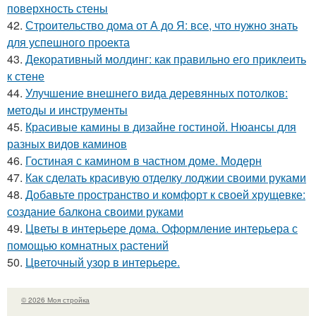
поверхность стены
42.
Строительство дома от А до Я: все, что нужно знать
для успешного проекта
43.
Декоративный молдинг: как правильно его приклеить
к стене
44.
Улучшение внешнего вида деревянных потолков:
методы и инструменты
45.
Красивые камины в дизайне гостиной. Нюансы для
разных видов каминов
46.
Гостиная с камином в частном доме. Модерн
47.
Как сделать красивую отделку лоджии своими руками
48.
Добавьте пространство и комфорт к своей хрущевке:
создание балкона своими руками
49.
Цветы в интерьере дома. Оформление интерьера с
помощью комнатных растений
50.
Цветочный узор в интерьере.
© 2026 Моя стройка