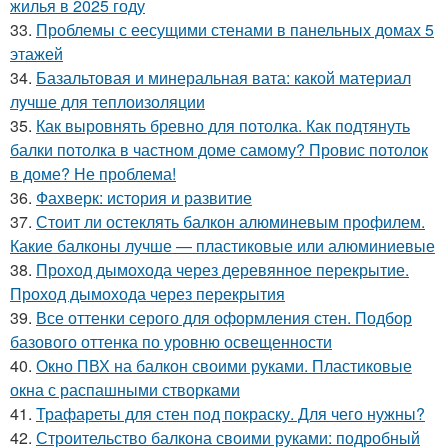
жилья в 2025 году
33.
Проблемы с еесущими стенами в панельных домах 5
этажей
34.
Базальтовая и минеральная вата: какой материал
лучше для теплоизоляции
35.
Как выровнять бревно для потолка. Как подтянуть
балки потолка в частном доме самому? Провис потолок
в доме? Не проблема!
36.
Фахверк: история и развитие
37.
Стоит ли остеклять балкон алюминевым профилем.
Какие балконы лучше — пластиковые или алюминиевые
38.
Проход дымохода через деревянное перекрытие.
Проход дымохода через перекрытия
39.
Все оттенки серого для оформления стен. Подбор
базового оттенка по уровню освещенности
40.
Окно ПВХ на балкон своими руками. Пластиковые
окна с распашными створками
41.
Трафареты для стен под покраску. Для чего нужны?
42.
Строительство балкона своими руками: подробный