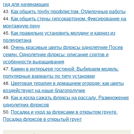
гид для начинающих
43.
Как обшить трубу профлистом. Отделочные работы
44.
Как обшить стены гипсокартоном. Фиксирование на
монтажную пену
45.
Как правильно установить молдинг и карниз из
полиуретана
46.
Очень красивые цветы флоксы однолетние Посев
семян. Однолетние флоксы: описание сортов и
особенности выращивания
47.
Камин в интерьере гостиной. Выбираем модель:
популярные варианты по типу установки
48.
Цветовая терапия в домашнем огороде: как цветы
воздействуют на наше благополучие
49.
Как и когда сажать флоксы на рассаду. Размножение
однолетних флоксов
50.
Посадка и уход за флоксами в открытом грунте.
Посадка флоксов в открытый грунт