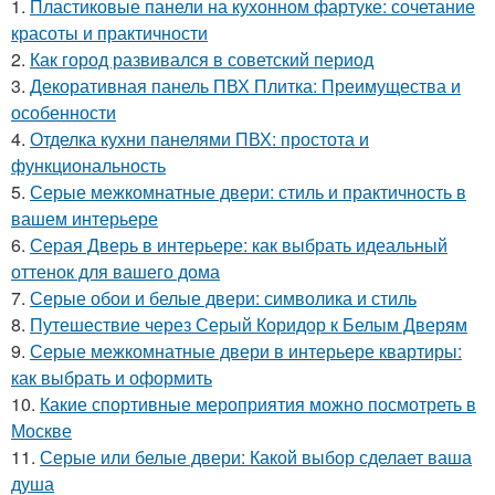
1.
Пластиковые панели на кухонном фартуке: сочетание
красоты и практичности
2.
Как город развивался в советский период
3.
Декоративная панель ПВХ Плитка: Преимущества и
особенности
4.
Отделка кухни панелями ПВХ: простота и
функциональность
5.
Серые межкомнатные двери: стиль и практичность в
вашем интерьере
6.
Серая Дверь в интерьере: как выбрать идеальный
оттенок для вашего дома
7.
Серые обои и белые двери: символика и стиль
8.
Путешествие через Серый Коридор к Белым Дверям
9.
Серые межкомнатные двери в интерьере квартиры:
как выбрать и оформить
10.
Какие спортивные мероприятия можно посмотреть в
Москве
11.
Серые или белые двери: Какой выбор сделает ваша
душа