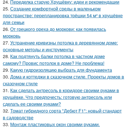
24.
Переделка старую Хрущёвку: идеи и рекомендации
25.
Создание комфортной среды в маленьком
пространстве: перепланировка трёшки 54 м² в хрущёвке
для семьи
26.
От грецкого ореха до моркови: как появилась
морковь
27.
Устранение кривизны потолка в деревянном доме:
основные методы и инструменты
28.
Как подтянуть балки потолка в частном доме
самому? Провис потолок в доме? Не проблема!
29.
Какую гидроизоляцию выбрать для фундамента
30.
Дома и коттеджи в сказочном стиле. Проекты домов в
сказочном стиле
31.
Как сделать антресоль в коридоре своими руками в
хрущёвке. Что предпочесть: готовую антресоль или
сделать ее своими руками?
32.
Томат гибридного сорта "Дебют F1": новый стандарт
в садоводстве
33.
Монтаж пластиковых окон своими руками.