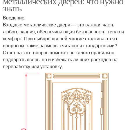
металлических дверей: что нужно
знать
Введение
Входные металлические двери — это важная часть
Металлическая дверь
Правая дверь
любого здания, обеспечивающая безопасность, тепло и
комфорт. При выборе дверей многие сталкиваются с
вопросом: какие размеры считаются стандартными?
Ответ на этот вопрос поможет не только правильно
Левосторонняя дверь
Дверь в котельную
подобрать дверь, но и избежать лишних расходов на
переработку или установку.