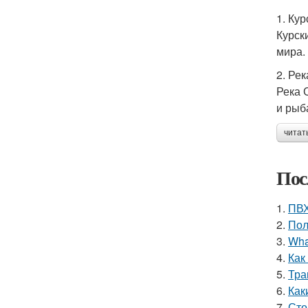
1. Ку
Курск
мира.
2. Ре
Река 
и рыб
читат
Пос
1.
ПВХ
2.
Пол
3.
What
4.
Как
5.
Тра
6.
Как
7.
Сто