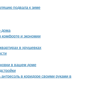
иляцию подвала к зиме
о дома
 о комфорте и экономии
квартирах в хрущевках
ости
ановки в вашем доме
дстройки
ь антресоль в коридоре своими руками в