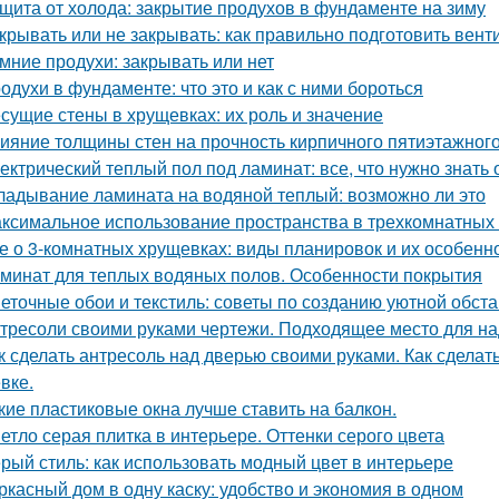
щита от холода: закрытие продухов в фундаменте на зиму
крывать или не закрывать: как правильно подготовить вент
мние продухи: закрывать или нет
одухи в фундаменте: что это и как с ними бороться
сущие стены в хрущевках: их роль и значение
ияние толщины стен на прочность кирпичного пятиэтажног
ектрический теплый пол под ламинат: все, что нужно знать
ладывание ламината на водяной теплый: возможно ли это
ксимальное использование пространства в трехкомнатных 
е о 3-комнатных хрущевках: виды планировок и их особенн
минат для теплых водяных полов. Особенности покрытия
еточные обои и текстиль: советы по созданию уютной обст
тресоли своими руками чертежи. Подходящее место для на
к сделать антресоль над дверью своими руками. Как сделат
вке.
кие пластиковые окна лучше ставить на балкон.
етло серая плитка в интерьере. Оттенки серого цвета
рый стиль: как использовать модный цвет в интерьере
ркасный дом в одну каску: удобство и экономия в одном