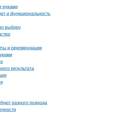
и руками
орт и функциональность
по выбору
дство
еты и рекомендации
руками
во
ного результата
ция
ия
ебуют разного подхода
енности