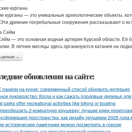
рские курганы
ие курганы — это уникальные археологические объекты, кот
 Эти древние погребальные сооружения рассказывают о ист
ка Сейм
Сейм — это основная водная артерия Курской области. Её б
алки. В летние месяцы здесь организуются катания на лодка
ь дальше →
ледние обновления на сайте:
 панели на кухне: современный способ обновить интерьер
ное руководство: Когда и как сажать плодовые деревья для
 parks offer recreational activities like biking or boating
 преобразить 2-комнатную хрущевку: лучшие идеи перепла
нсформация пространства: как дизайн хрущевки 2025 года
ие исторические памятники можно посмотреть в городе
лярка на балконе: как прошёл мировой чемпионат