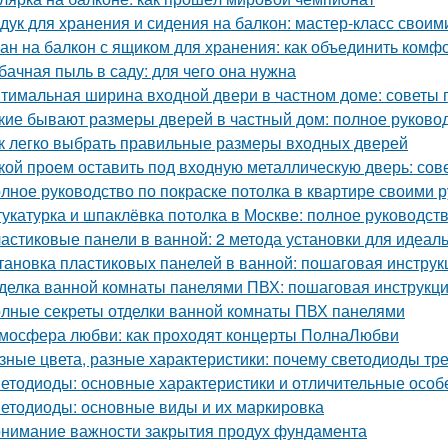
дук для хранения и сидения на балкон: мастер-класс своим
ан на балкон с ящиком для хранения: как объединить комф
бачная пыль в саду: для чего она нужна
тимальная ширина входной двери в частном доме: советы 
кие бывают размеры дверей в частный дом: полное руково
к легко выбрать правильные размеры входных дверей
кой проем оставить под входную металлическую дверь: сов
лное руководство по покраске потолка в квартире своими 
укатурка и шпаклёвка потолка в Москве: полное руководст
астиковые панели в ванной: 2 метода установки для идеаль
тановка пластиковых панелей в ванной: пошаговая инструк
делка ванной комнаты панелями ПВХ: пошаговая инструкц
лные секреты отделки ванной комнаты ПВХ панелями
мосфера любви: как проходят концерты ПолнаЛюбви
зные цвета, разные характеристики: почему светодиоды тр
етодиоды: основные характеристики и отличительные особ
етодиоды: основные виды и их маркировка
нимание важности закрытия продух фундамента