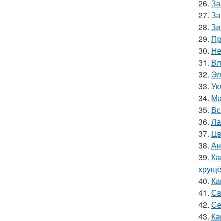
26.
За
27.
За
28.
Зи
29.
Пр
30.
Не
31.
Вл
32.
Эл
33.
Ук
34.
Ма
35.
Вс
36.
Ла
37.
Цв
38.
Ан
39.
Ка
хрущё
40.
Ка
41.
Св
42.
Се
43.
Ка