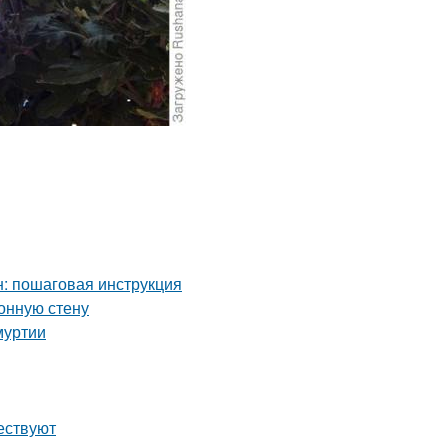
: пошаговая инструкция
хонную стену
муртии
ествуют