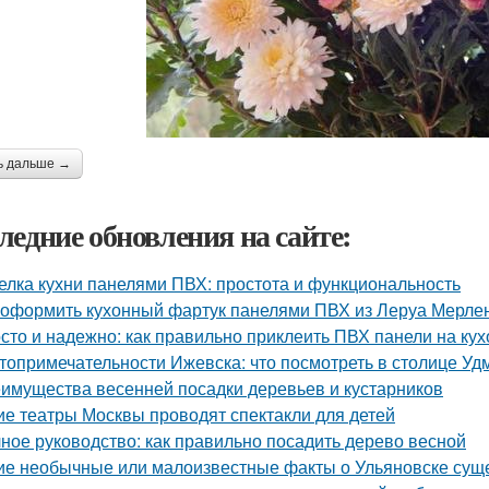
ь дальше →
ледние обновления на сайте:
елка кухни панелями ПВХ: простота и функциональность
 оформить кухонный фартук панелями ПВХ из Леруа Мерлен
сто и надежно: как правильно приклеить ПВХ панели на ку
топримечательности Ижевска: что посмотреть в столице Уд
имущества весенней посадки деревьев и кустарников
ие театры Москвы проводят спектакли для детей
ное руководство: как правильно посадить дерево весной
ие необычные или малоизвестные факты о Ульяновске сущ