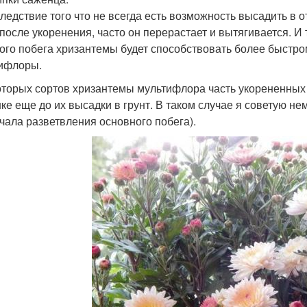
следствие того что не всегда есть возможность высадить в
 после укоренения, часто он перерастает и вытягивается. И
ого побега хризантемы будет способствовать более быстр
ифлоры.
оторых сортов хризантемы мультифлора часть укорененных 
ке еще до их высадки в грунт. В таком случае я советую не
ачала разветвления основного побега).