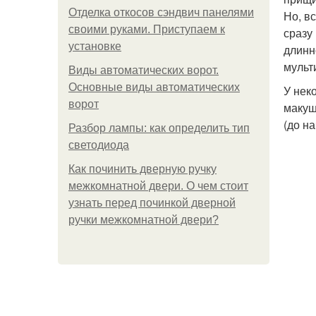
Отделка откосов сэндвич панелями
Но, в
своими руками. Приступаем к
сразу
установке
длинн
мульт
Виды автоматических ворот.
Основные виды автоматических
У нек
ворот
макуш
(до н
Разбор лампы: как определить тип
светодиода
Как починить дверную ручку
межкомнатной двери. О чем стоит
узнать перед починкой дверной
ручки межкомнатной двери?