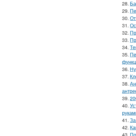
28.
Ба
29.
Пе
30.
От
31.
Ос
32.
Пр
33.
Пр
34.
Те
35.
Пе
функц
36.
Ну
37.
Кл
38.
Ан
антре
39.
20
40.
Ус
рукам
41.
За
42.
Ка
43.
По