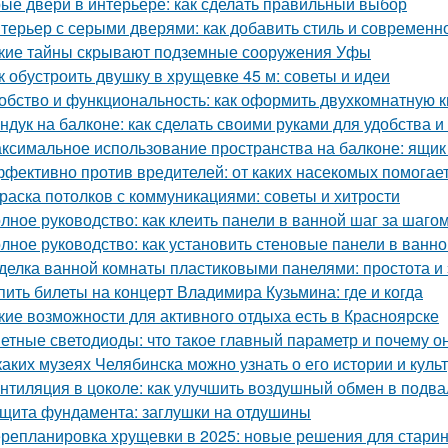
ые двери в интерьере: как сделать правильный выбор
терьер с серыми дверями: как добавить стиль и современн
кие тайны скрывают подземные сооружения Уфы
к обустроить двушку в хрущевке 45 м: советы и идеи
обство и функциональность: как оформить двухкомнатную кв
ндук на балконе: как сделать своими руками для удобства и
ксимальное использование пространства на балконе: ящик
фективно против вредителей: от каких насекомых помогае
раска потолков с коммуникациями: советы и хитрости
лное руководство: как клеить панели в ванной шаг за шаго
лное руководство: как установить стеновые панели в ванно
делка ванной комнаты пластиковыми панелями: простота и 
пить билеты на концерт Владимира Кузьмина: где и когда
кие возможности для активного отдыха есть в Красноярске
етные светодиоды: что такое главный параметр и почему о
каких музеях Челябинска можно узнать о его истории и куль
нтиляция в цоколе: как улучшить воздушный обмен в подва
щита фундамента: заглушки на отдушины
репланировка хрущевки в 2025: новые решения для стари