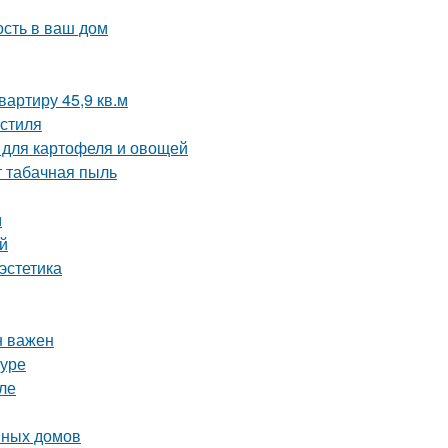
ость в ваш дом
артиру 45,9 кв.м
 стиля
 для картофеля и овощей
т табачная пыль
м
й
эстетика
н важен
туре
ле
нных домов