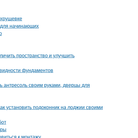
 хрущевке
 для начинающих
ю
личить пространство и улучшить
овидности фундаментов
ть антресоль своим руками, дверцы для
Как установить подоконник на лоджии своими
бот
иры
овиться к монтажу