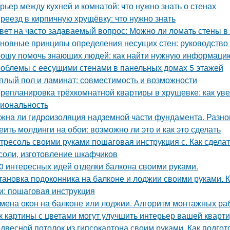
рьер между кухней и комнатой: что нужно знать о стенах
реезд в кирпичную хрущёвку: что нужно знать
вет на часто задаваемый вопрос: Можно ли ломать стены в
новные принципы определения несущих стен: руководство
ошу помочь знающих людей: как найти нужную информаци
облемы с еесущими стенами в панельных домах 5 этажей
плый пол и ламинат: совместимость и возможности
репланировка трёхкомнатной квартиры в хрущевке: как уве
иональность
жна ли гидроизоляция надземной части фундамента. Разн
еить молдинги на обои: возможно ли это и как это сделать
тресоль своими руками пошаговая инструкция с. Как сдела
соли, изготовление шкафчиков
0 интересных идей отделки балкона своими руками.
тановка подоконника на балконе и лоджии своими руками. 
и: пошаговая инструкция
мена окон на балконе или лоджии. Алгоритм монтажных ра
к картины с цветами могут улучшить интерьер вашей кварт
двесной потолок из гипсокартона своим руками. Как подгот