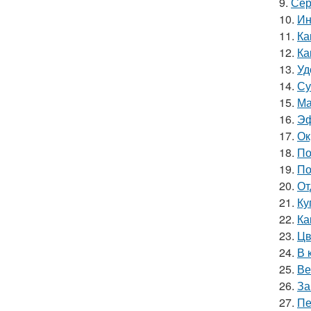
9.
Сер
10.
Ин
11.
Ка
12.
Ка
13.
Уд
14.
Су
15.
Ма
16.
Эф
17.
Ок
18.
По
19.
По
20.
От
21.
Ку
22.
Ка
23.
Цв
24.
В 
25.
Ве
26.
За
27.
Пе