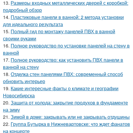
13.
Размеры входных металлических дверей с коробкой:
подробный обзор
14.
Пластиковые панели в ванной: 2 метода установки
для идеального результата
15.
Полный гид по монтажу панелей ПВХ в ванной
своими руками
16.
Полное руководство по установке панелей на стену в
ванной
17.
Полное руководство: как установить ПВХ панели в
ванной на стену
18.
Отделка стен панелями ПВХ: современный способ
обновить интерьер
19.
Какие интересные факты о климате и географии
Новосибирска
20.
Защита от холода: закрытие продухов в фундаменте
на зиму
21.
Зимой в доме: закрывать или не закрывать отдушины
22.
Группа Бутырка в Нижневартовске: что ждет фанатов
на концерте