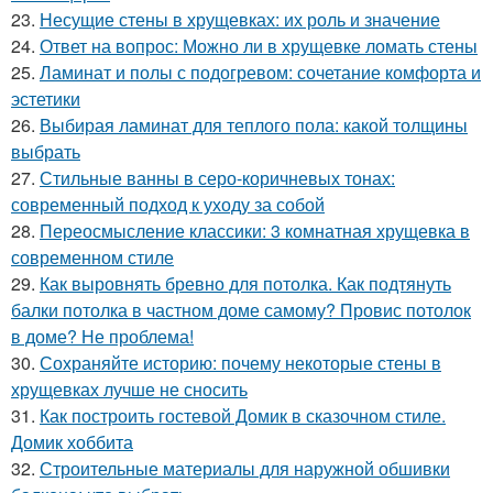
23.
Несущие стены в хрущевках: их роль и значение
24.
Ответ на вопрос: Можно ли в хрущевке ломать стены
25.
Ламинат и полы с подогревом: сочетание комфорта и
эстетики
26.
Выбирая ламинат для теплого пола: какой толщины
выбрать
27.
Стильные ванны в серо-коричневых тонах:
современный подход к уходу за собой
28.
Переосмысление классики: 3 комнатная хрущевка в
современном стиле
29.
Как выровнять бревно для потолка. Как подтянуть
балки потолка в частном доме самому? Провис потолок
в доме? Не проблема!
30.
Сохраняйте историю: почему некоторые стены в
хрущевках лучше не сносить
31.
Как построить гостевой Домик в сказочном стиле.
Домик хоббита
32.
Строительные материалы для наружной обшивки