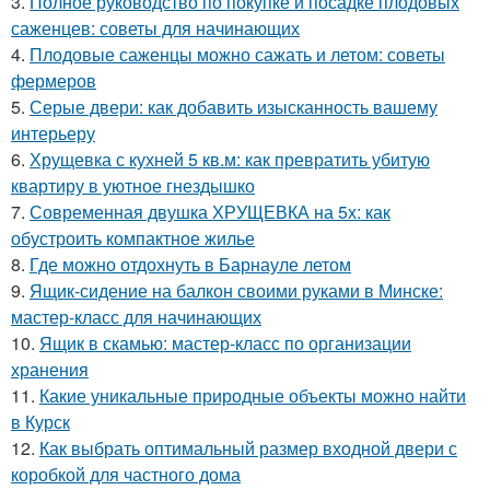
3.
Полное руководство по покупке и посадке плодовых
саженцев: советы для начинающих
4.
Плодовые саженцы можно сажать и летом: советы
фермеров
5.
Серые двери: как добавить изысканность вашему
интерьеру
6.
Хрущевка с кухней 5 кв.м: как превратить убитую
квартиру в уютное гнездышко
7.
Современная двушка ХРУЩЕВКА на 5х: как
обустроить компактное жилье
8.
Где можно отдохнуть в Барнауле летом
9.
Ящик-сидение на балкон своими руками в Минске:
мастер-класс для начинающих
10.
Ящик в скамью: мастер-класс по организации
хранения
11.
Какие уникальные природные объекты можно найти
в Курск
12.
Как выбрать оптимальный размер входной двери с
коробкой для частного дома