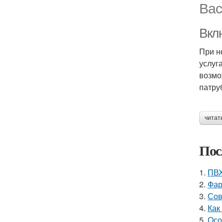
Вас
Вкл
При н
услуг
возмо
патру
читат
Пос
1.
ПВХ
2.
Фар
3.
Сов
4.
Как
5.
Осо