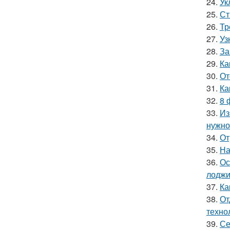
24.
Ук
25.
Ст
26.
Тр
27.
Уз
28.
За
29.
Ка
30.
От
31.
Ка
32.
8 
33.
Из
нужно
34.
От
35.
На
36.
Ос
лоджи
37.
Ка
38.
От
техно
39.
Се