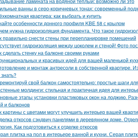
ладывание ламината на водяной теплый: возможно ли это
ильные ванны в серо-коричневых тонах: современный подхо
ёхкомнатная квартира: как выбрать и купить
найте особенности донного профиля KBE 58 с крылом
чем нужна гидроизоляция фундамента. Что такое гидроизо
к правильно снести стены при перепланировке помещений
сутствует гидроизоляция между цоколем и стеной! Фото пос
к сделать стенку на балконе своими руками
функциональных и красивых идей для вашей маленькой кух
готовление и монтаж антресоли в собственной квартире. И
 знать?
ремонтируй свой балкон самостоятельно: простые шаги дл
стенные молдинги: стильная и практичная идея для интерь
новные этапы установки пластиковых окон на лоджию. Раз
й и балконов
к картины с цветами могут улучшить интерьер вашей кварт
делка откосов сэндвич панелями в деревянном доме. Отдел
логия. Как подготовиться к отделке откосов
рая плитка на пол в интерьере ванной и кухни. Серая плитк