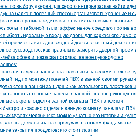
еты по выбору дверей для серого интерьера: как найти иде
дук на балкон: полезный способ организовать хранение и 
ективно против вредителей: от каких насекомых помогает
сь золы и табачной пыли: эффективное средство против в
к выбрать идеальную входную дверь для каркасного дома: 
кой проем оставить для входной двери в частный дом: опт
лное руководство: как правильно замерить дверной проем 
клейка обоев и покраска потолка: полное руководство
adlines:
шаговая отделка ванны пластиковыми панелями: полное р
лный гид по монтажу панелей ПВХ в ванной своими руками
делка стен в ванной за 1 день: как использовать пластиков
к установить стеновые панели в ванной: полное руководст
лные секреты отделки ванной комнаты ПВХ панелями
к быстро и красиво отделать ванную комнату панелями ПВХ
каких музеях Челябинска можно узнать о его истории и куль
е, что вы должны знать о продухах в готовом фундаменте
мние закрытия продуктов: кто стоит за этим