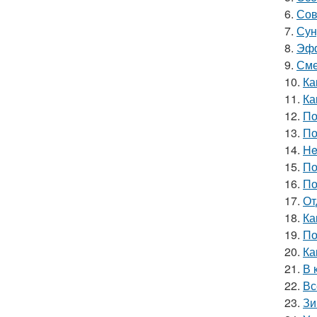
6.
Сов
7.
Сун
8.
Эфф
9.
Сме
10.
Ка
11.
Ка
12.
По
13.
По
14.
He
15.
По
16.
По
17.
От
18.
Ка
19.
По
20.
Ка
21.
В 
22.
Вс
23.
Зи