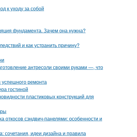
д к уходу за собой
ляция фундамента. Зачем она нужна?
ледствий и как устранить причину?
ни
зготовление антресоли своими руками —, что
я успешного ремонта
ера гостиной
новидности пластиковых конструкций для
иры
ка откосов сэндвич-панелями: особенности и
а: сочетания, идеи дизайна и правила