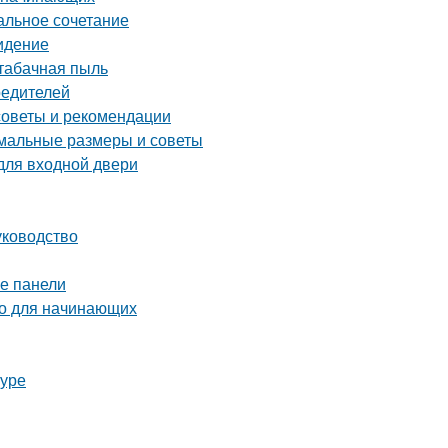
альное сочетание
сидение
 табачная пыль
редителей
советы и рекомендации
имальные размеры и советы
для входной двери
уководство
ые панели
во для начинающих
туре