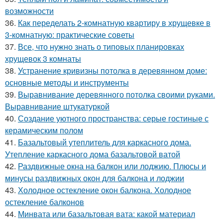
возможности
36.
Как переделать 2-комнатную квартиру в хрущевке в
3-комнатную: практические советы
37.
Все, что нужно знать о типовых планировках
хрущевок 3 комнаты
38.
Устранение кривизны потолка в деревянном доме:
основные методы и инструменты
39.
Выравнивание деревянного потолка своими руками.
Выравнивание штукатуркой
40.
Создание уютного пространства: серые гостиные с
керамическим полом
41.
Базальтовый утеплитель для каркасного дома.
Утепление каркасного дома базальтовой ватой
42.
Раздвижные окна на балкон или лоджию. Плюсы и
минусы раздвижных окон для балкона и лоджии
43.
Холодное остекление окон балкона. Холодное
остекление балконов
44.
Минвата или базальтовая вата: какой материал